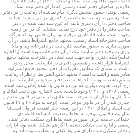
جدیدالتصویب (قانون ثبت اسناد و املاك ۱۳۱۰) در ماده ۸۴ خود،
علاوه بر صاحبان دفاتر اسناد رسمی كه دارای دفتر ثبت اسناد
رسمی بودند، حضور شخص دیگری بنام نماینده اداره ثبت را در دفاتر
اسناد رسمی به رسمیت شناخته بود كه وی نیز می بایست همانند
صاحب دفتر، دارای دفتری باشد كه عین سند ثبت شده در دفتر
صاحب دفتر را در دفتر خود درج نماید. استثنایی كه در این زمینه
وجود داشت، ماده ۸۵ قانون مرقوم بود و آن حالتی بود كه هرگاه
صاحب دفترخانه اسناد رسمی، مجتهد جامع الشرایط باشد، در آن
صورت نیازی به حضور نماینده اداره ثبت در دفترخانه وی و مآلا
نیازی به وجود دفتر نماینده ثبت در آن دفترخانه نبوده است (با اجازه
عدلیه) بلكه دفتری واحد جهت ثبت اسناد در دفترخانه مجتهد جامع
الشرایط قرار داشته و همچنین دفتری در اداره ثبت محل وجود
داشت، تا سندی كه مطابق مقررات از دفتر مجتهد جامع الشرایط
صادر شده و انتساب امضاء مجتهد جامع الشرایط از نظر اداره ثبت
مسلم باشد، به وسیله اجزاء ثبت در دفتر موجود در اداره ثبت نیز
درج گردد. تفاوت دیگری كه بین دو قانون یاد شده (قانون ثبت اسناد
رسمی ۱۳۰۸ و ۱۳۱۰) وجود داشت، بحث اختیاری بودن ثبت املاك و
مالاً نقل و انتقال آن به موجب سند عادی یا رسمی در قانون مقدم و
اجباری شدن آن در قانون موخر است. (توجه به مواد ۴۶ و ۴۷ قانون
ثبت اسناد و املاك ۱۳۱۰ در این زمینه حائز اهمیت فراوان است)تا
سال وضع قانون موخر، به لحاظ وضعیت نامساعد اقتصادی ـ
اجتماعی جامعه ایران، هنوز در همه نقاط این مملكت دفاتر اسناد
رسمی و اداره ثبت تشكیل نشده یا اگر هم تشكیل شده بود، ادارات
و دفاتر تشكیل شده دارای شرایط كیفی و مطلوب نبوده اند. به