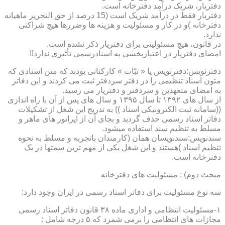
دفتریار، شریک درآمد دفترخانه است.
دفتریار فقط در درآمد شریک است (15 درصد از حق التحریر ماهیانه
دفترخانه )و در کار و مسئولیت و هزینه ها وضررها هیچ شراکتی
ندارد.
در قانون، هیچ مسئولیتی برای دفتریار ذکر نشده است.
امضای دفتریار در اعتباربخشی به اسنادرسمی تأثیری ندارد!!
دفترنویس:دفترنویس یا « ثبّات » کارکنانی بودند که متن اسنادی که
متون اسناد تنظیمی را در دفتر سردفتر ثبت می کردند و این دفاتر
به امضای متعهدین و سردفتر و دفتریار می رسید.
از سال های ۱۳۹۲ تا سال ۱۳۹۵ و سال های پس از آن با راه اندازی
((سامانه ثبت الکترونیکی اسناد )) به تدریج این شغل از تشکیلات
دفاتر اسناد رسمی حذف گردید و بجای آن از اپراتور های ماهر و
مسلط به تنظیم سند استفاده میشود.
سندنویس:سندنویسان همان (کارمندان باتجربه و مسلط به نحوه
تنظیم اسناد )هستند و این شغل یکی از مهم ترین سمتها در یک
دفترخانه است.
مبحث دوم) : مسئولیت های دفترخانه
سه نوع مسئولیت برای دفاتر اسناد رسمی در ایران وجود دارد:
۱-مسئولیت انتظامی و اداری ماده ۳۸ قانون دفاتر اسناد رسمی
مجازات های انتظامی را برمی شمرد که ۵ درجه شامل :