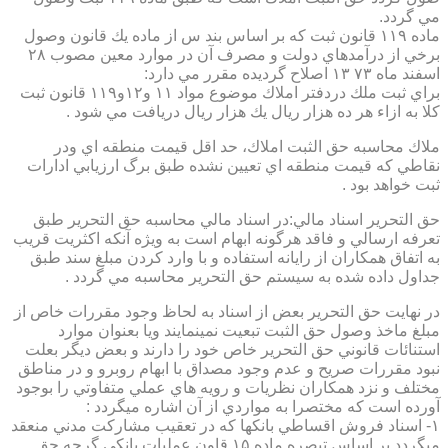
مي گردد.
ماده ۱۱۹ قانون ثبت كه بر اساس بند س از ماده يك قانون وصول
برخي از درآمدهاي دولت و مصرف آن در موارد معين مصوب ۲۸
اسفند ماه ۷۳ ۱۳ اصلاح گرديده مقرر مي دارد:
براي ثبت ملك دردفتر املاك موضوع مواد ۱۱ و۱۲و۱۱۹ قانون ثبت
كلا به ازاء هر ده هزار ريال يك هزار ريال دريافت مي شود .
ملاك محاسبه حق الثبت املاك، حد اقل قيمت منطقه اي ودر
نقاطي كه قيمت منطقه اي تعيين نشده طبق برگ ارزيابي ادارات
ثبت خواهد بود .
حق التحرير اسناد مالي:در اسناد مالي محاسبه حق التحرير طبق
تعرفه ارسالي و فاقد هرگونه ابهام است به ويژه آنكه اكثريت قريب
به اتفاق همكاران از رايانه استفاده و با وارد كردن مبلغ سند طبق
جداول داده شده به سيستم حق التحرير محاسبه مي گردد .
در نهايت حق التحرير بعض از اسناد به لحاظ وجود مقررات خاص از
مبلغ ماخذ وصول حق الثبت تبعيت نمينمايند ويا بعنوان موارد
استنائات قانوني حق التحرير خاص خود را دارند و بعض ديگر بعلت
نبود مقررات صريح و عدم وجود مصداق با ابهام روبرو و در مناطق
مختلف و نزد همكاران نظريات و رويه هاي عملي متفاوتي را بوجود
آورده است كه مختصرا به مواردي از آن اشاره ميگردد :
۱- اسناد فروش اقساطي بانكها كه در تعقيب مشاركت مدني منعقد
ميگردد بر اساس تبصره ماده ۱۵ قاون عمليات بانكي گرچه حق