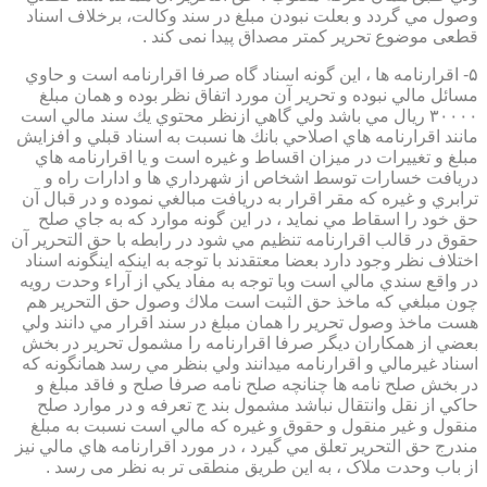
وصول مي گردد و بعلت نبودن مبلغ در سند وكالت، برخلاف اسناد
قطعی موضوع تحریر کمتر مصداق پیدا نمی کند .
۵- اقرارنامه ها ، اين گونه اسناد گاه صرفا اقرارنامه است و حاوي
مسائل مالي نبوده و تحرير آن مورد اتفاق نظر بوده و همان مبلغ
۳۰۰۰۰ ريال مي باشد ولي گاهي ازنظر محتوي يك سند مالي است
مانند اقرارنامه هاي اصلاحي بانك ها نسبت به اسناد قبلي و افزايش
مبلغ و تغييرات در ميزان اقساط و غيره است و يا اقرارنامه هاي
دريافت خسارات توسط اشخاص از شهرداري ها و ادارات راه و
ترابري و غيره كه مقر اقرار به دريافت مبالغي نموده و در قبال آن
حق خود را اسقاط مي نمايد ، در اين گونه موارد كه به جاي صلح
حقوق در قالب اقرارنامه تنظيم مي شود در رابطه با حق التحرير آن
اختلاف نظر وجود دارد بعضا معتقدند با توجه به اينكه اينگونه اسناد
در واقع سندي مالي است وبا توجه به مفاد يكي از آراء وحدت رويه
چون مبلغي كه ماخذ حق الثبت است ملاك وصول حق التحرير هم
هست ماخذ وصول تحرير را همان مبلغ در سند اقرار مي دانند ولي
بعضي از همكاران ديگر صرفا اقرارنامه را مشمول تحرير در بخش
اسناد غيرمالي و اقرارنامه ميدانند ولي بنظر مي رسد همانگونه كه
در بخش صلح نامه ها چنانچه صلح نامه صرفا صلح و فاقد مبلغ و
حاكي از نقل وانتقال نباشد مشمول بند ج تعرفه و در موارد صلح
منقول و غير منقول و حقوق و غيره كه مالي است نسبت به مبلغ
مندرج حق التحرير تعلق مي گيرد ، در مورد اقرارنامه هاي مالي نيز
از باب وحدت ملاک ، به این طریق منطقی تر به نظر می رسد .