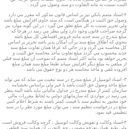
الثبت نسبت به مابه التفاوت دو سند وصول مي گردد .
۲-اسناد متمم بانكي نيز بر اساس قانون مذكور كه مقرر مي دارد
وصول حق الثبت در هنگامي است كه سند حاوي افزايش مبلغ باشد
ولي تحرير نسبت به كل مبلغ تعلق مي گيرد ، در اين گونه موارد نيز
گرچه صراحت قانون وجود دارد ولي بنظر مي رسد در هرجا كه
مبلغ مندرج در سند جديد مانند فروش اقساطي كل مبلغ باشد
بنحوي كه اطلاق مبلغ سند بر آن امكان پذير باشد تحرير بر اساس
كل محاسبه مي گردد و در جائي كه عرفا همان تفاوت مبلغ سند
جديد محسوب مي گردد مبلغ تفاوت ماخذ محاسبه حق الثبت و
تحرير خواهد بود مانند اكثر اسناد متمم كه بموجب آن مبلغ سند قبلي
از مبلغي به مبلغ ديگر افزايش مييابد طبعا مبلغ سند همان مبلغ
افزوده تلقی و مأخذ محاسبه هر دو نوع حقوق می باشد .
۳- اسناد اتومبيل از مبلغ مندرج در سند تبعيت مي نمايد كه مي تواند
مبلغ ماخذ وصول حق الثبت باشد يا خير ولي براساس بخشنامه
سازمان كمتر از مبلغ مندرج در جداول مالياتي نبايد باشد البته بنظر
مي رسد در مواردي كه سازمانهاي دولتي به لحاظ مقررات مالي
خود مجبور به تنظيم سند با قيمت كمتر باشند به شرط اعلام كتبي
مبلغ در درخواست تنظيم سند ، مي توان مبلغ مورد نظر را در سند
تنظيمي قيد نمود.
۴-اسناد وكالت و تفويض وكالت اتومبيل ، گرچه وكالت فروش است
ولي طبق همان تعرفه مصوب ، حق التحرير آن همانند سند قطعي