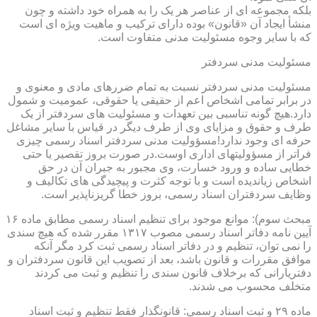
بلکه مجموعه ای از عناصر هر یک را به همراه خود داشته و چون
منشأ ایجاد آن «قانون» بوده دارای ترکیب و ماهیت ویژه ای است
که با سایر وجوه مسئولیت مدنی متفاوت است.
مسئولیت مدنی سردفتر
مسئولیت مدنی سردفتر نسبت به تمام ضررهای مادی و معنوی و
در برابر تمامی اشخاص اعم از حقیقی یا حقوقی، عمومیت و شمول
دارد.هیچ گونه تناسبی بین تعهدات و مسئولیت های سردفتر از یک
طرف و حقوق و مزایای وی از طرف دیگر در قیاس با سایر مشاغل
حرفه ای وجود ندارد!مسؤولیت مدنی سردفتر اسناد رسمی چیزی
فراتر از مسؤولیتهای اداری اوست.در صورت بروز تقصیر یا حتی
خطایی ساده و ورود خسارت، وی مجبور به جبران آن در حق
اشخاص زیاندیده است و با توجه کثرت و پیچیدگی های تکالیف و
وظایف سردفتران اسناد رسمی، بروز خطا گریزناپذیر است.
مبحث سوم): موانع موجود برای تنظیم اسناد رسمی مطابق ماده ۱۶
آیین نامه دفاتر اسناد رسمی مصوب ۱۳۱۷ مقرر شده که هیچ سندی
را نمی توان، تنظیم و در دفاتر اسناد رسمی ثبت کرد مگر آنکه
موافق مقررات و قانون باشد، بعد از تصویب این قانون سردفتران و
دفتریارانی که برخلاف قانون سندی را تنظیم و ثبت می کردند
متخلف محسوب می شدند.
ماده ۲۹ و ثبت اسناد رسمی: قانونگذار فقط تنظیم و ثبت اسناد