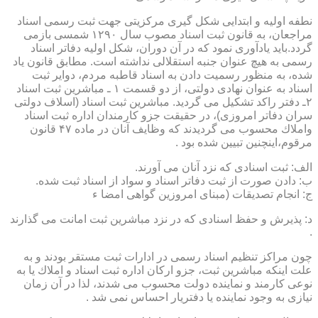
نطفه اولیه و ابتدایی شكل گیری مركزیتی جهت ثبت رسمی اسناد
مراجعان، به قانون ثبت اسناد مصوب سال ۱۲۹۰ شمسی بازمی
گردد.باید یادآوری نمود كه در آن دوران، شكل اولیه دفاتر اسناد
رسمی به هیچ عنوان جنبه استقلالی نداشته است. مطابق قانون یاد
شده، به منظور رسمیت دادن به اسناد قاطبه مردم، دوایر ثبت
اسناد به عنوان نهادی دولتی، از دو قسمت ۱ ـ مباشرین ثبت اسناد
۲ـ دفتر راكد تشكیل می گردید. مباشرین ثبت اسناد (اسلاف دولتی
سران دفاتر امروزی)، در حقیقت جزو كارمندان اداره ثبت اسناد
واملاك محسوب می گردیدند كه وظایف آنان در ماده ۴۷ قانون
مرقوم،اینچنین تبیین شده بود .
الف: ثبت اسنادی كه نزد آنان می آورند.
ب: دادن صورت از ثبت دفاتر اسناد و سواد از اسناد ثبت شده.
ج: انجام تصدیقات (مبنای امروزین گواهی امضا ء
د: پذیرش و حفظ اسنادی كه در نزد مباشرین ثبت امانت می گذارند
.
چون مراكز تنظیم اسناد رسمی در ادارات ثبت مستقر بودند و به
علت اینكه مباشرین ثبت، جزو اركان اداره ثبت اسناد و املاك یا به
نوعی كارمند و نماینده دولت محسوب می شدند، لذا در آن زمان
نیازی به وجود نماینده یا دفتریار احساس نمی شد .