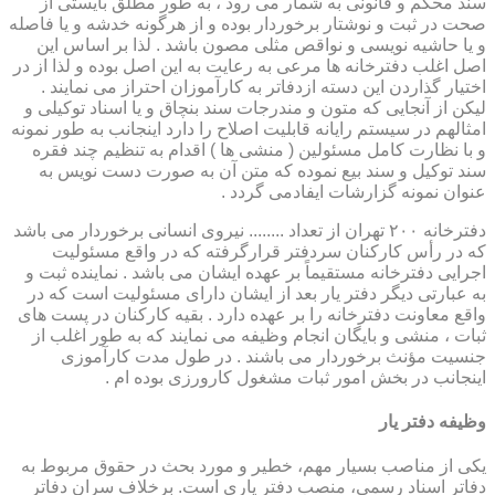
سند محکم و قانونی به شمار می رود ، به طور مطلق بایستی از
صحت در ثبت و نوشتار برخوردار بوده و از هرگونه خدشه و یا فاصله
و یا حاشیه نویسی و نواقص مثلی مصون باشد . لذا بر اساس این
اصل اغلب دفترخانه ها مرعی به رعایت به این اصل بوده و لذا از در
اختیار گذاردن این دسته ازدفاتر به کارآموزان احتراز می نمایند .
لیکن از آنجایی که متون و مندرجات سند بنچاق و یا اسناد توکیلی و
امثالهم در سیستم رایانه قابلیت اصلاح را دارد اینجانب به طور نمونه
و با نظارت کامل مسئولین ( منشی ها ) اقدام به تنظیم چند فقره
سند توکیل و سند بیع نموده که متن آن به صورت دست نویس به
عنوان نمونه گزارشات ایفادمی گردد .
دفترخانه ۲۰۰ تهران از تعداد ........ نیروی انسانی برخوردار می باشد
که در رأس کارکنان سردفتر قرارگرفته که در واقع مسئولیت
اجرایی دفترخانه مستقیماً بر عهده ایشان می باشد . نماینده ثبت و
به عبارتی دیگر دفتر یار بعد از ایشان دارای مسئولیت است که در
واقع معاونت دفترخانه را بر عهده دارد . بقیه کارکنان در پست های
ثبات ، منشی و بایگان انجام وظیفه می نمایند که به طور اغلب از
جنسیت مؤنث برخوردار می باشند . در طول مدت کارآموزی
اینجانب در بخش امور ثبات مشغول کارورزی بوده ام .
وظیفه دفتر یار
یكی از مناصب بسیار مهم، خطیر و مورد بحث در حقوق مربوط به
دفاتر اسناد رسمی، منصب دفتر یاری است. برخلاف سران دفاتر