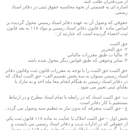
از سردفتران طلب کنند.
اشاره ای به قسمتی از نحوه محاسبه حقوق ثبتی در دفاتر اسناد
رسمی
حقوقي كه وصول آن به عهده دفاتر اسناد رسمي محول گرديده بر
اساس ماده ۵۰ قانون دفاتر اسناد رسمي و مواد ۱۱۸ به بعد قانون
ثبت احصاء گرديده است كه عبارتند از :
حق الثبت
۲- حق التحرير
۳- ماليا ت طبق مقررات مالياتي
۴- ساير وجوهي كه طبق قوانين ديگر محول شده باشد
حق الثبت:حق الثبت را با توجه به مقررات قانون ثبت وقانون دفاتر
اسناد رسمي ميتوان به سه بخش تقسيم الف– حق الثبت املاك كه
در دفاتر اسناد رسمي به هنگام انجام معا مله اخذ و به مازاد يا
بقاياي ثبتی تعبیر می شود .
ب- حق الثبت اسناد كه در رابطه با تمام اسناد مطرح و در ارتباط
مستقيم با كار دفاتر است .
ج - حق الثبت متفرقه كه بدون نياز به تنظیم سند وصول می گردد .
بخش اول – حق الثبت املاک:با عنايت به ماده ۱۱۸ قانون ثبت يكي
از حقوقي كه در ادارات ثبـت و دفاتر اسناد رسمي مي بايست و
صول گردد حق الثبت املاك است كه طبق ماده ۱۱۹ ثبت وصول