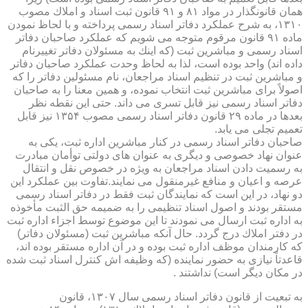
همان قانونگذار در مواد ۸۱ و ۹۱ قانون ثبت اسناد و املاك مصوب
۱۳۱۰، به شرح عملكرد دفاتر اسناد رسمی پرداخته و با لحاظ نمودن
ماده ۹۱ قانون مرقوم متوجه می شویم كه عملكرد صاحبان دفاتر
اسناد رسمی و مباشرین ثبت (كه اینك به مسئولان دفاتر تغییرنام
داده اند) واحد بوده است، لذا به لحاظ وحدت عملكرد صاحبان دفاتر
و مباشرین ثبت در تنظیم اسناد مراجعان، نام مسئولین دفاتر را كه
اصولاً برای مباشرین ثبت انتخاب نموده، و همین معنا را به صاحبان
دفاتر اسناد رسمی نیز قابل تسری می داند. حتی این نقطه نظر
بعدها در ماده ۲۹ قانون دفاتر اسناد رسمی مصوب ۱۳۵۴ نیز قابل
تعمیم تجلی می یابد.
صاحبان دفاتر اسناد رسمی در كنار مباشرین اداره ثبت، یكی به
عنوان نهاد خصوصی و دیگری به عنوان های دولتی توأمان مبادرت
به رسمیت دادن اسناد مراجعان به ویژه در خصوص نقل و انتقال
عرصه و اعیان و منافع غیرمنقول می نمایند.تفاوت بین عملكرد این
دو نهاد، در این است كه نمایندگان ثبت فقط در دفاتر اسناد رسمی
مستقر بودند و اصول اسناد تنظیمی را به ضمیمه حق الثبت مأخوذه
به اداره ثبت ارسال می نمودند تا این موضوع توسط اجزاء اداره ثبت
در دفتر املاك درج گردد. حال آنكه مباشرین ثبت (مسئولان دفاتر)
كه كارمندان موظف اداره ثبت بوده و در آن اداره مستقر بوده اند،
قاعدتاً نیازی به حضور نماینده (كه وظیفه اش كنترل اسناد ثبت شده
در مكان دیگر است) نداشتند .
به تبعیت از قانون دفاتر اسناد رسمی سال ۱۳۰۷، قانون