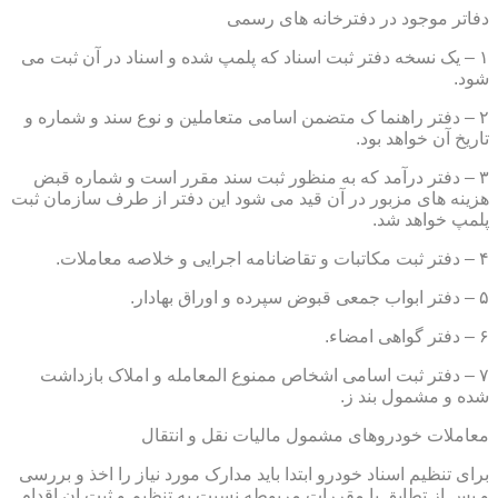
دفاتر موجود در دفترخانه های رسمی
۱ – یک نسخه دفتر ثبت اسناد که پلمپ شده و اسناد در آن ثبت می
شود.
۲ – دفتر راهنما ک متضمن اسامی متعاملین و نوع سند و شماره و
تاریخ آن خواهد بود.
۳ – دفتر درآمد که به منظور ثبت سند مقرر است و شماره قبض
هزینه های مزبور در آن قید می شود این دفتر از طرف سازمان ثبت
پلمپ خواهد شد.
۴ – دفتر ثبت مکاتبات و تقاضانامه اجرایی و خلاصه معاملات.
۵ – دفتر ابواب جمعی قبوض سپرده و اوراق بهادار.
۶ – دفتر گواهی امضاء.
۷ – دفتر ثبت اسامی اشخاص ممنوع المعامله و املاک بازداشت
شده و مشمول بند ز.
معاملات خودروهای مشمول مالیات نقل و انتقال
برای تنظیم اسناد خودرو ابتدا باید مدارک مورد نیاز را اخذ و بررسی
و پس از تطابق با مقررات مربوطه نسبت به تنظیم و ثبت ان اقدام