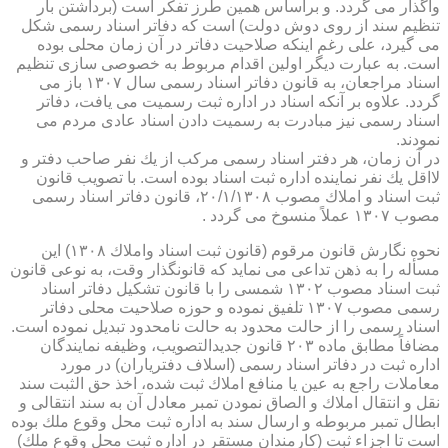
واگذار می گردد. و براساس همین طرز تفكر است (برداشتن بار
تنظیم سند از روی دوش دولت) است كه دفاتر اسناد رسمی شكل
می گیرد، علی رغم اینكه صلاحیت دفاتر در آن زمان محلی بوده
است. به عبارت دیگر اولین اقدام مربوط به خصوصی سازی تنظیم
اسناد مراجعان، به قانون دفاتر اسناد رسمی سال ۱۳۰۷ باز می
گردد. علاوه بر آنكه اسناد در اداره ثبت رسمیت می یافت، دفاتر
اسناد رسمی نیز مبادرت به رسمیت دادن اسناد عادی مردم می
نمودند.
در آن زمان، هر دفتر اسناد رسمی مركب از یك نفر صاحب دفتر و
لااقل یك نفر نماینده اداره ثبت اسناد بوده است. با تصویب قانون
ثبت اسناد و املاك مصوب ۲۰/۱/۱۳۰۸، قانون دفاتر اسناد رسمی
مصوب ۱۳۰۷ عملاً منسوخ می گردد .
نحوه نگارش قانون مرقوم (قانون ثبت اسناد واملاك ۱۳۰۸) این
مسأله را به ذهن تداعی می نماید كه قانونگذار وقت، به نوعی قانون
ثبت اسناد مصوب ۱۳۰۲ شمسی را با قانون تشكیل دفاتر اسناد
رسمی مصوب ۱۳۰۷ تلفیق نموده و حوزه صلاحیت محلی دفاتر
اسناد رسمی را از حالت محدود به حالت نامحدود تبدیل نموده است.
مضافاً مطابق ماده ۲۰۳ قانون جدیدالتصویب، وظیفه نمایندگان
اداره ثبت در دفاتر اسناد رسمی (اسلاف دفتریاران) در مورد
معاملات راجع به عین یا منافع املاك ثبت شده، اخذ حق الثبت سند
نقل و انتقال املاك و الصاق نمودن تمبر معادل آن به سند انتقالی و
ابطال تمبر مربوطه و ارسال سند به اداره ثبت محل وقوع ملك بوده
است تا اجزاء ثبت (كارمندان مستقر در اداره ثبت محل وقوع ملك)