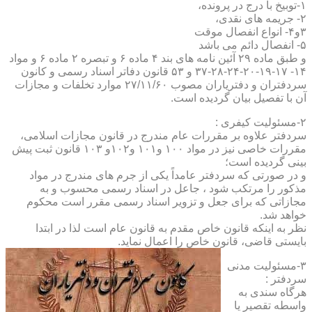
۱-توبیخ با درج در پرونده،
۲- جریمه های نقدی،
۳و۴- انواع انفصال موقت
۵- انفصال دائم می باشد
و طبق ماده ۲۹ آئین نامه های بند ۴ ماده ۶ و تبصره ۲ ماده ۶ و مواد
۱۴- ۱۷-۱۹-۲۰-۲۴-۲۸-۳۷ و ۵۳ قانون دفاتر اسناد رسمی و کانون
سردفتران و دفتریاران مصوب ۲۷/۱۱/۶۰ موارد تخلفات و مجازات
آن با تفصیل بیان گردیده است.
۲-مسئولیت کیفری :
سردفتر علاوه بر مقررات عام مندرج در قانون مجازات اسلامی،
مقررات خاصی نیز در مواد ۱۰۰ و۱۰۱ و۱۰۲و ۱۰۳ قانون ثبت پیش
بینی گردیده است؛
و در صورتی که سردفتر عامداً یکی از جرم های مندرج در مواد
مذکور را مرتکب شود ، جاعل در اسناد رسمی محسوب و به
مجازاتی که برای جعل و تزویر اسناد رسمی مقرر است محکوم
خواهد شد.
نظر به اینکه قانون خاص مقدم به قانون عام است لذا در ابتدا
بایستی قاضی، قانون خاص را اعمال نماید.
۳-مسئولیت مدنی
سردفتر :
هرگاه سندی به
واسطه تقصیر یا