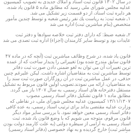
در سال ۱۳۰۲ قانون ثبت اسناد و املاك جدیدی به تصویب كمیسیون
عدلیه مجلس شورای ملی رسید كه مطابق ماده ۵ قانون یاد شده،
هر دایره ثبت اسناد، از دو قسمت زیر تشكیل می شد.
۱ـ شعبه ثبت: به ریاست یك نفر رئیس شعبه و توسط چندین مأمور
متخصص (بنام مباشرین ثبت) اداره می شد
۲ـ شعبه ضبط: كه دارای دفتر ثبت خلاصه سوادها و دفتر ثبت
عایدات بود و توسط سایر كارمندان (اجزاء) اداره ثبت تصدی می شد
.
قانون یاد شده، در شرح وظائف مباشرین ثبت (آنچه كه در ماده ۴۷
قانون سابق مندرج شده بود) تغییراتی را پدیدار ساخت كه از عمده
ترین تغییرات آن می توان به لغو ضمنی دادن صورت ثبت دفاتر
توسط مباشرین ثبت به متقاضیان اشاره داشت. لیكن علیرغم چنین
حذفی، در عمل مباشرین ثبت در آن روزگاران صورت ثبت سند را
به متقاضیان، ارائه می نمودند.تصویب اولین قانون مربوط به تشكیل
مستقل دفترخانه های اسناد رسمی، به سال ۱۳۰۷ باز می گردد.
مطابق ماده ۱ قانون تشكیل دفاتر اسناد رسمی مصوب
۱۳/۱۱/۱۳۰۷ كمیسیون عدلیه مجلس شورای ملی، در نقاطی كه
وزارت عدلیه مقتضی بداند برای ترتیب اسناد رسمی، به عده كافی
دفاتر اسناد رسمی معین خواهد نمود. با بررسی سایر مواد دیگر
قانون مرقوم، متوجه می شویم كه با وضع قانون یاد شده، ثبت
اسناد رسمی به آرامی از سیطره دولتی (به علت كارمند دولت بودن
مباشر ثبت) خارج گردیده و به نهاد خصوصی (دفاتر اسناد رسمی)