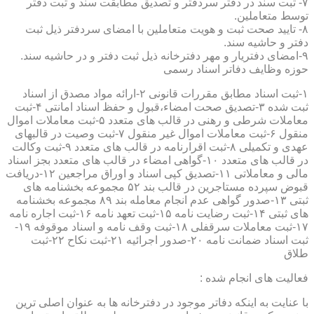
۷- ثبت سند در دفتر سردفتر و تصدیق مطابقت سند و ثبت دفتر
توسط متعاملین.
۸- تایید صحت ثبت و هویت متعاملین با امضای سردفتر ذیل ثبت
دفتر و حاشیه سند.
۹-امضای دفتریار و مهر دفترخانه ذیل ثبت دفتر و در حاشیه سند.
حوزه وظایف دفاتر اسناد رسمی
۱-ثبت اسناد مطابق مقررات قانونی ۲-ارائه مواد مصدق از اسناد
ثبت شده ۳-تصدیق صحت امضاء،قبول و حفظ اسناد امانتی ۴-ثبت
معاملات شرطی و رهنی در قالب های متعدد ۵-ثبت معاملات اموال
منقول ۶-ثبت معاملات اموال غیر منقول ۷-ثبت وصیت در قالبهای
عهدی و تکمیلی ۸-ثبت اقرارنامه در قالب های متعدد ۹-ثبت وکالت
در قالب های متعدد ۱۰-گواهی امضاء در قالب های متعدد بجز اسناد
مالی و معاملاتی ۱۱-تصدیق کپی اسناد و اوراق مراجعین ۱۲-دریافت
قبوض سپرده مستاجرین در قالب بند ۵۲ مجموعه بخشنامه های
ثبتی ۱۳-صدور گواهی عدم انجام معامله بند ۸۹ مجموعه بخشنامه
های ثبتی ۱۴-ثبت رضایت نامه ۱۵-ثبت تعهد نامه ۱۶-ثبت اجاره نامه
۱۷-ثبت معاملات سرقفلی ۱۸-ثبت وقف نامه و اسناد موقوفه ۱۹-
ثبت اسناد ضمانت نامه ۲۰-صدور اجرائیه ۲۱-ثبت نکاح ۲۲-ثبت
طلاق
فعالیت های انجام شده :
با عنایت به اینکه دفاتر موجود در دفترخانه ها به عنوان اصلی ترین