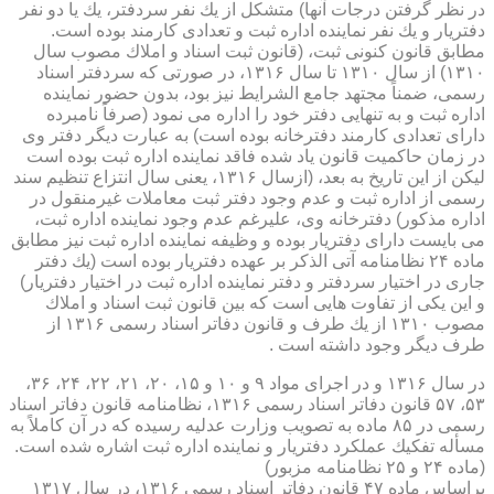
در نظر گرفتن درجات آنها) متشكل از یك نفر سردفتر، یك یا دو نفر
دفتریار و یك نفر نماینده اداره ثبت و تعدادی كارمند بوده است.
مطابق قانون كنونی ثبت، (قانون ثبت اسناد و املاك مصوب سال
۱۳۱۰) از سال ۱۳۱۰ تا سال ۱۳۱۶، در صورتی كه سردفتر اسناد
رسمی، ضمناً مجتهد جامع الشرایط نیز بود، بدون حضور نماینده
اداره ثبت و به تنهایی دفتر خود را اداره می نمود (صرفاً نامبرده
دارای تعدادی كارمند دفترخانه بوده است) به عبارت دیگر دفتر وی
در زمان حاكمیت قانون یاد شده فاقد نماینده اداره ثبت بوده است
لیكن از این تاریخ به بعد، (ازسال ۱۳۱۶، یعنی سال انتزاع تنظیم سند
رسمی از اداره ثبت و عدم وجود دفتر ثبت معاملات غیرمنقول در
اداره مذكور) دفترخانه وی، علیرغم عدم وجود نماینده اداره ثبت،
می بایست دارای دفتریار بوده و وظیفه نماینده اداره ثبت نیز مطابق
ماده ۲۴ نظامنامه آتی الذكر بر عهده دفتریار بوده است (یك دفتر
جاری در اختیار سردفتر و دفتر نماینده اداره ثبت در اختیار دفتریار)
و این یكی از تفاوت هایی است كه بین قانون ثبت اسناد و املاك
مصوب ۱۳۱۰ از یك طرف و قانون دفاتر اسناد رسمی ۱۳۱۶ از
طرف دیگر وجود داشته است .
در سال ۱۳۱۶ و در اجرای مواد ۹ و ۱۰ و ۱۵، ۲۰، ۲۱، ۲۲، ۲۴، ۳۶،
۵۳، ۵۷ قانون دفاتر اسناد رسمی ۱۳۱۶، نظامنامه قانون دفاتر اسناد
رسمی در ۸۵ ماده به تصویب وزارت عدلیه رسیده كه در آن كاملاً به
مسأله تفكیك عملكرد دفتریار و نماینده اداره ثبت اشاره شده است.
(ماده ۲۴ و ۲۵ نظامنامه مزبور)
براساس ماده ۴۷ قانون دفاتر اسناد رسمی ۱۳۱۶، در سال ۱۳۱۷