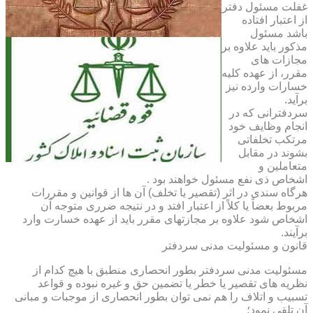
غفلت مسئول دفتر
از اعتبار افتاده
باشد مسئول
مذکور باید علاوه بر
مجازات های
مقرر، از عهده کلیه
خسارات وارده نیز
برآید.
سردفترانی که در
انجام وظایف خود
مرتکب تخلفاتی
بشوند در مقابل
متعاملین و
اشخاص ذی نفع مسئول خواهند بود .
هرگاه سندی در اثر (تقصیر یا تخلف) آن ها از قوانین و مقررات
مربوط بعضاً یا کلاً از اعتبار افتد و در نتیجه ضرری متوجه آن
اشخاص شود علاوه بر مجازتهای مقرر باید از عهده خسارت وارد
برآیند.
قانون و مسئولیت مدنی سردفتر
مسئولیت مدنی سردفتر بطور انحصاری منطبق با هیچ کدام از
نظریه های تقصیر یا خطر یا تضمین حق و غیره نبوده و قواعد
تسبیب و اتلاف را هم نمی توان بطور انحصاری از موجبات و مبانی
آن تلقی نمود؛