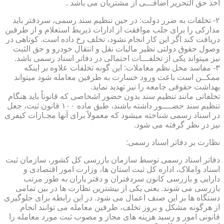
اخذ حق التحریر اضافـــی از مشتریان می باشد .
۲- تخلفات به ضرر دولت: در حین تنظیم سند رسمی، سردفتر باید
مدارکی را برای جلب موافقت از ادارات ذیربط استعلام و از طرفین
دریافت کند اگر این کار انجام نشود، تخلف رخ داده است. کوتاهی در
وصول حقوق دولتی نظیر مالیات نقل و انتقال خودرو و حق الثبت
نیز میتواند یکی از تخلفـــات احتمالی در دفاتر اسناد رسمی باشد.
۳- مفاسد مخل نظم معاملات: این گونه تخلفات علاوه بر اینکه
ممکــن است باعث ورود خسارت به طرفین معامله شود میتواند
بهداشت حقوقی جامعه را نیز تهدید نماید.
تخلفاتی مانند تنظیم سند بدون حضور اشخاصی که قانوناً باید هنگام
تنظیم سند حضــــور داشته باشند، طبق ماده ۱۰۰ قانون ثبت، جعل
در اسناد رسمی شناخته میشود که معمولاً برای آنها مجـازات کیفری
نیز در نظر گرفته می شود.
نظارت بر دفاتر اسناد رسمی:
دفاتر اسناد رسمی توسط سازمان بازرسی کل کشور، سازمان ثبت
اسناد واملاک، اداره کل ثبت استان ها، وزارت امور اقتصادی و
دارایی و بازرسی کانون سردفتران و دفتر یاران به طور مرتب
بازرسی می شوند. یعنی یکی از بیشترین نظارت ها در بین تمامی
دستگاه ها بر این صنف اعمال می شود. در این رابطه برای جلوگیری
از هرگونه مشکل و بروز تخلف، طرفین معامله می توانند انجام
قانونی امور و رسید هزینه های مجاز و مصوب ثبت مورد معامله را