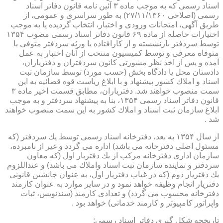
اسناد رسمی كه به موجب ماده ۳ آئین نامه قانون دفاتر اسناد
رسمی (اصلاحی ۲۷/۱۱/۱۳۶۰) به طور سراسری و عمومی، از
طریق آگهی، امتحانات ورودی و اختبار، انتخاب گردیده یا به موجب
اختیارات حاصله از ماده ۶۹ قانون دفاتر اسناد رسمی مصوب ۱۳۵۴
توسط سردفتر بازنشسته و از كارافتاده یا ورثه سردفتر متوفی یا
متوفاه معرفی و توسط كمیسیون منتخب از آنان اختبار به عمل
آمده و پس از اخذ نظر مشورتی كانون سردفتران و دفتریاران،
دادستان محل یا دادگاه بخش (حسب مورد) توسط سازمان ثبت
اسناد و املاك كشور پیشنهاد و با ابلاغ ریاست قوه قضائیه به این
سمت منصوب خواهند شد. دفتریاران، مطابق قسمت اخیر ماده ۳
قانون دفاتر اسناد رسمی ۱۳۵۴، بنا به پیشنهاد سردفتر و به موجب
ابلاغ سازمان ثبت اسناد و املاك كشور به این سمت منصوب خواهند
شد .
از سال ۱۳۵۴ به بعد، دفترخانه اسناد رسمی توسط یك سردفتر (كه
مسئول اصلی دفترخانه می باشد) اداره می گردد و غیر از نامبرده،
سازمان اداری دفترخانه مركب از یك دفتریار اول (كه معاون
سردفتر و نماینده سازمان ثبت اسناد واملاك می باشد) و عنداللزوم
یك دفتریار دوم (كه در غیاب دفتریار اول، به عنوان جانشین قانونی
دفتریار انجام وظیفه خواهد نمود و در سایر موارد به عنوان كارمند
دفترخانه محسوب می گردد) و تعدادی كارمند (سندنویس، ثبات
واپراتور كامپیوتر و كارمند خدماتی) خواهد بود .
تاریخچه شكل گیری دفاتر اسناد رسمی: