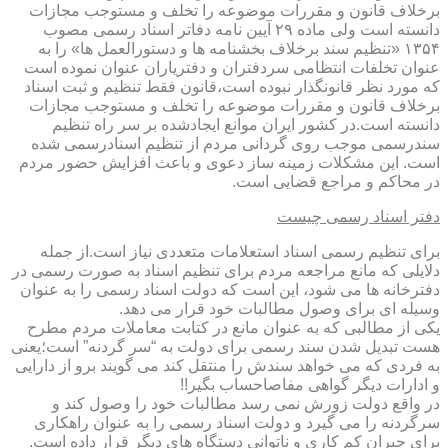
برخلاف قانون و مقررات موضوعه را تخلف و مستوجب مجازات
دانسته است ولی ماده ۲۹ آیین نامه دفاتر اسناد رسمی مصوب
۱۳۵۴ «تنظیم سند برخلاف بخشنامه ها و دستورالعمل ها» را به
عنوان تخلفات انتظامی سردفتران و دفتریاران عنوان نموده است
که مورد نظر قانونگذار نبوده است،قانون فقط تنظیم و ثبت اسناد
برخلاف قانون و مقررات موضوعه را تخلف و مستوجب مجازات
دانسته است.در کشور ایران موانع ایجادشده بر سر راه تنظیم
سندرسمی موجب روی گردانی مردم از تنظیم اسنادرسمی شده
است. این مشکلات زمینه ساز دعوی و باعث افزایش حضور مردم
در محاکم و مراجع قضایی است.
دفتر اسناد رسمی چیست
برای تنظیم رسمی اسناد استعلامات متعددی نیاز است.از جمله
دلایلی که مانع مراجعه مردم برای تنظیم اسناد به صورت رسمی در
دفترخانه ها می شود، این است که دولت اسناد رسمی را به عنوان
وسیله ای برای وصول مطالبات خود قرار می دهد.
یکی از مطالبی که به عنوان مانع در کتابت معاملات مردم مطرح
هست تبدیل شدن سند رسمی برای دولت به “سر گردنه” است؛یعنی
به فردی که می خواهد سندش را منتقل کند می گویند برو از دارایی
و ادارات دیگر گواهی مفاصاحساب بگیر!!
در واقع دولت زورش نمی رسد مطالبات خود را وصول کند و
سرگردنه را می گیرد و دولت اسناد رسمی را به عنوان راهکاری
برای جبران کم کاری و ناتوانی دستگاه های دیگر قرار داده است.