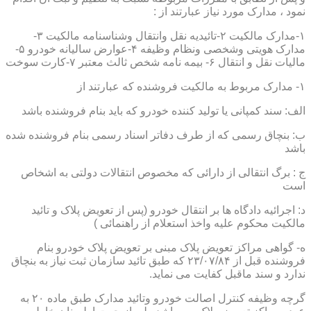
نمود ، مدارک مورد نیاز عبارتند از :
۱-مدارک مالکیت ۲-تائیدیه نقل وانتقال وشناسنامه مالکیت ۳-
مدارک هویتی وشخصی ونظام وظیفه ۴-عوارض سالیانه خودرو ۵-
مالیات نقل و انتقال ۶- بیمه نامه شخص ثالث معتبر ۷-کارت سوخت
۱- مدارک مربوط به مالکیت فروشنده که عبارتند از
الف: سند کمپانی یا تولید کننده خودرو که باید بنام فروشنده باشد
ب: بنچاق رسمی که از طرف دفاتر اسناد رسمی بنام فروشنده شده
باشد
ج : برگ انتقالی از دارائی که مخصوص انتقالات دولتی به اشخاص
است
د: اجرائیه دادگاه ها بر انتقال خودرو (پس از تعویض پلاک و تائید
مالکیت محکوم علیه واخذ استعلام از راهنمائی )
ه- گواهی مراکز تعویض پلاک مبنی بر تعویض پلاک خودرو بنام
فروشنده قبل از ۲۳/۰۷/۸۴ که طبق تائید سازمان ثبت نیاز به بنچاق
ندارد و سند ماقبل کفایت می نماید.
گرچه وظیفه کنترل اصالت خودرو وتائید مدارک طبق ماده ۲۰ به