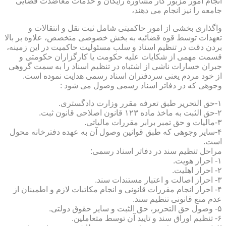
انجام امور مزبور کار مشاوره رایگان و خدمات معاضدت قضایی
جامعه را نیز انجام می دهند،
واگذاری بخشی از امور حاکمیتی شامل ثبت نقل و انتقالات و
تعهدات توسط قوه قضائیه به بخش خصوصی متخصص، علاوه بر بالا
بردن دقت در تنظیم اسناد و سلب مسئولیت حاکمیت در این زمینه،
قسمت مهمی از شکایات علیه حکومت یا کارگزاران حکومتی و
جبران خسارات ناشی از اشتباه در تنظیم اسناد را به سمت گروهی
از خود مردم یعنی سردفتران اسناد رسمی هدایت نموده است.
وجوهی که در دفاتر اسناد رسمی وصول می شود :
۱-حق التحریر طبق تعرفه مقرر وزارت دادگستری.
۲-حق الثبت به ماخذ ماده ۱۲۳ قانون اصلاحی قانون ثبت.
۳-مالیات و حق تمبر برابر مقررات مالیاتی.
۴-سایر وجوهی که طبق قوانین وصول آن به عهده دفترخانه محول
است.
مراحل تنظیم سند در دفاتر اسناد رسمی:
۱- احراز هویت.
۲- احراز اهلیت.
۳- احراز اصالت و اعتبار مستندات سند.
۴- احراز انجام مقررات قانونی و انجام مکاتبات لازم و اطمینان از
عدم منع قانونی تنظیم سند.
۵- وصول حق التحریر، حق الثبت و سایر حقوق دولتی.
۶- تنظیم اوراق سند و تایید آن توسط متعاملین.