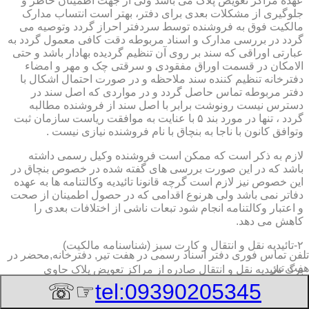
عهده مراکز تعویض پلاک می باشد ولی از جهت اطمینان خاطر و
جلوگیری از مشکلات بعدی برای دفتر، بهتر است انتساب مدارک
مالکیت فوق به فروشنده توسط سردفتر احراز گردد وتوصیه می
گردد در بررسی مدارک و اسناد مربوطه دقت کافی معمول گردد به
عبارتی اوراقی که سند بر روی آن تنظیم گردیده بهادار باشد و حتی
الامکان در قسمت اوراق مفقودی و سرقتی چک و مهر و امضاء
دفترخانه تنظیم کننده سند ملاحظه و در صورت احتمال اشکال با
دفتر مربوطه تماس حاصل گردد و در مواردی که اصل سند در
دسترس نیست رونوشت برابر با اصل سند از فروشنده مطالبه
گردد ، تنها در مورد بند ۵ با عنایت به موافقت ریاست سازمان ثبت
وتوافق کانون با ناجا به بنچاق با نام فروشنده نیازی نیست .
لازم به ذکر است که ممکن است فروشنده وکیل رسمی داشته
باشد که در این صورت بررسی های گفته شده در خصوص بنچاق در
این خصوص نیز لازم است گرچه قانونا تائیدیه وکالتنامه ها به عهده
دفاتر نمی باشد ولی هرنوع اقدامی که در حصول اطمینان از صحت
و اعتبار وکالتنامه انجام شود تبعات ناشی از اختلافات بعدی را
کاهش می دهد.
۲-تائیدیه نقل و انتقال و کارت سبز (شناسنامه مالکیت)
تلفن تماس فوری
دفتر اسناد رسمی در هفت تیر, دفترخانه,محضر در
هفت تیر
برگ تائیدیه نقل و انتقال صادره از مراکز تعویض پلاک حاوی
مشخصات کامل خودرو اعم از نوع ، سیستم ، مدل ، رنگ ، شماره
☞☏
tel:09390205345
موتور و شاسی ، تیپ و بخصوس شماره شناسه خودرو ( VIN ) در
صدر صفحه و مشخصات فروشنده و خریدار اعم از مشخصات