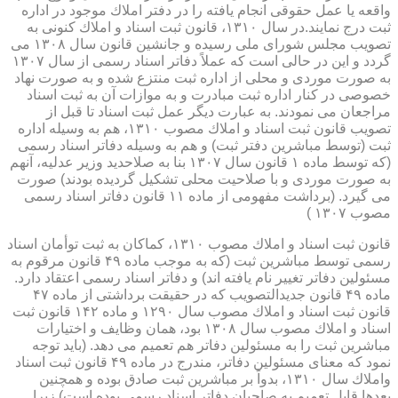
واقعه یا عمل حقوقی انجام یافته را در دفتر املاك موجود در اداره
ثبت درج نمایند.در سال ۱۳۱۰، قانون ثبت اسناد و املاك كنونی به
تصویب مجلس شورای ملی رسیده و جانشین قانون سال ۱۳۰۸ می
گردد و این در حالی است كه عملاً دفاتر اسناد رسمی از سال ۱۳۰۷
به صورت موردی و محلی از اداره ثبت منتزع شده و به صورت نهاد
خصوصی در كنار اداره ثبت مبادرت و به موازات آن به ثبت اسناد
مراجعان می نمودند. به عبارت دیگر عمل ثبت اسناد تا قبل از
تصویب قانون ثبت اسناد و املاك مصوب ۱۳۱۰، هم به وسیله اداره
ثبت (توسط مباشرین دفتر ثبت) و هم به وسیله دفاتر اسناد رسمی
(كه توسط ماده ۱ قانون سال ۱۳۰۷ بنا به صلاحدید وزیر عدلیه، آنهم
به صورت موردی و با صلاحیت محلی تشكیل گردیده بودند) صورت
می گیرد. (برداشت مفهومی از ماده ۱۱ قانون دفاتر اسناد رسمی
مصوب ۱۳۰۷ )
قانون ثبت اسناد و املاك مصوب ۱۳۱۰، كماكان به ثبت توأمان اسناد
رسمی توسط مباشرین ثبت (كه به موجب ماده ۴۹ قانون مرقوم به
مسئولین دفاتر تغییر نام یافته اند) و دفاتر اسناد رسمی اعتقاد دارد.
ماده ۴۹ قانون جدیدالتصویب كه در حقیقت برداشتی از ماده ۴۷
قانون ثبت اسناد و املاك مصوب سال ۱۲۹۰ و ماده ۱۴۲ قانون ثبت
اسناد و املاك مصوب سال ۱۳۰۸ بود، همان وظایف و اختیارات
مباشرین ثبت را به مسئولین دفاتر هم تعمیم می دهد. (باید توجه
نمود كه معنای مسئولین دفاتر، مندرج در ماده ۴۹ قانون ثبت اسناد
واملاك سال ۱۳۱۰، بدواً بر مباشرین ثبت صادق بوده و همچنین
بعدها قابل تعمیم به صاحبان دفاتر اسناد رسمی بوده است) زیرا