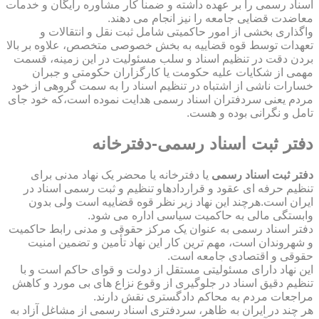
اسناد رسمی را بر عهده داشته و ضمناً کار مشاوره رایگان و خدمات
معاضدت قضایی جامعه را نیز انجام می دهند.
واگذاری بخشی از امور حاکمیتی شامل ثبت نقل و انتقالات و
تعهدات توسط قوه قضاییه به بخش خصوصی متخصص، علاوه بر بالا
بردن دقت در تنظیم اسناد و سلب مسئولیت در این زمینه، قسمت
مهمی از شکایات علیه حکومت یا کارگزاران حکومتی و جبران
خسارات ناشی از اشتباه در تنظیم اسناد را به سمت گروهی از خود
مردم یعنی سردفتران اسناد رسمی هدایت نموده است،که خود جای
تامل و نگرانی بوده و هست.
دفتر ثبت اسناد رسمی-دفترخانه
دفتر ثبت اسناد رسمی
یا دفترخانه یا محضر یک نهاد مدنی برای
تنظیم حرفه ای عقود و قراردادهاو تنظیم و ثبت رسمی اسناد در
ایران است.هرچند این نهاد زیر نظر قوه قضاییه است ولی بدون
وابستگی مالی به حاکمیت سیاسی اداره می شود.
دفتر اسناد رسمی به عنوان یک مرکز حقوقی و مدنی رابط حاکمیت
و شهروندان است، مهم ترین کار این نهاد تأمین و تضمین امنیت
حقوقی و اقتصادی جامعه است.
این نهاد دارای مسئولیتی مستقل از دولت و قوای حاکم است و با
تنظیم دقیق اسناد در جلوگیری از وقوع نزاع های بی مورد و کاهش
مراجعات مردم به محاکم دادگستری نقش دارند.
هر چند در ایران به ظاهر، سردفتری اسناد رسمی از مشاغل آزاد به