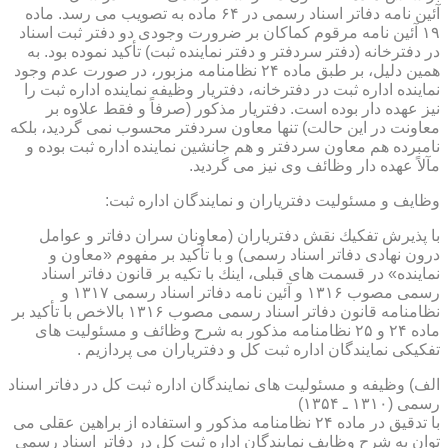
آئین نامه دفاتر اسناد رسمی در ۶۴ ماده به تصویب می رسد. ماده
۱۹ آئین نامه مرقوم كماكان بر ضرورت وجودی دو دفتر ثبت اسناد
در دفترخانه (دفتر سردفتر و دفتر نماینده ثبت) تأكید نموده بود. به
همین دلیل، بر طبق ماده ۲۴ نظامنامه مزبور، در صورت عدم وجود
نماینده اداره ثبت در دفترخانه، دفتریار وظیفه نماینده اداره ثبت را
نیز عهده دار بوده است. دفتریار مذكور (صرفاً و فقط علاوه بر
معاونت در این حالت) تنها معاون سردفتر محسوب نمی گردید، بلكه
نامبرده هم معاون سردفتر و هم جانشین نماینده اداره ثبت بوده و
مآلاً عهده دار وظائف وی نیز می گردید.
وظایف و مسئولیت دفتریاران و نمایندگان اداره ثبت:
با پذیرش تفكیك نقش دفتریاران (معاونان سران دفاتر و عوامل
درون نهادی دفاتر اسناد رسمی) و با تأكید بر مفهوم «معاون و
نماینده» در قسمت های قبلی، اینك با تكیه بر قانون دفاتر اسناد
رسمی مصوب ۱۳۱۶ و آئین نامه دفاتر اسناد رسمی ۱۳۱۷ و
نظامنامه قانون دفاتر اسناد رسمی مصوب ۱۳۱۶ بالاخص با تأكید بر
ماده ۲۴ و ۲۵ نظامنامه مذكور به شرح وظائف و مسئولیت های
تفكیكی نمایندگان اداره ثبت كل و دفتریاران می پردازیم .
الف) وظیفه و مسئولیت های نمایندگان اداره ثبت كل در دفاتر اسناد
رسمی (۱۳۱۰ ـ ۱۳۵۴)
با تدقیق در ماده ۲۴ نظامنامه مذكور و استفاده از براهین عقلی می
توان به شرح وظایف نمایندگان اداره ثبت كل در دفاتر اسناد رسمی