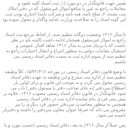
همین جهت قانونگذار در دو مورد (۱ـ ثبت اسناد كلیه عقود و
معاملات راجع به عین یا منافع اموال غیرمنقول كه در دفتر املاك
ثبت نشده. ۲ـ صلح نامه، هبه نامه و شركت نامه) اجباری بودن ثبت
این گونه اسناد را به صلاحدید وزارت عدلیه واگذار و محول نموده بود
.
تا سال ۱۳۱۶ وضعیت دوگانه تنظیم سند، از لحاظ مرجع ثبت اسناد
راجع به اموال غیرمنقول همچنان ادامه داشت (البته باید در نظر
داشت كه با نزدیك شدن به سال ۱۳۱۶ شاهد اقبال عمومی و
استقبال مقامات دولتی به منظور انتزاع و انتقال اختیارات راجع به
تنظیم سند از سوی اداره ثبت به سمت دفاتر اسناد رسمی می
باشیم .
با وضع قانون دفاتر اسناد رسمی در مورخه ۱۵/۳/۱۳۱۶، كلاً وظیفه
تنظیم سند از اداره ثبت منتزع و این وظیفه به عهده دفاتر اسناد
رسمی محول می گردد و به موجب این قانون و برای اولین بار
اصطلاح سردفتر (به جای صاحب دفتر یا مسئول دفتر ) باب می
شود. قانونگذار در قانون دفاتر اسناد رسمی مصوب ۱۳۱۶، علاوه بر
پیش بینی فردی بنام نماینده اداره ثبت در دفاتر اسناد رسمی،
همچنین به منظور معاضدت سردفتر حضور فرد دیگری را نیز
مفروض می داند كه صرفاً عنوان معاون سردفتر را داشته و دفتریار
نامیده می شود .
پس عملاً از سال ۱۳۱۶ به بعد، دفاتر اسناد رسمی (حسب مورد و با