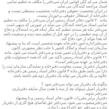
شمار می آید لکن قوانین ایران سردفتر را مکلف به تنظیم تمامی
اسناد مراجعه کنندگان می نماید.
در ایران شخصیت حقوقی دفترخانه، شخصیت مستقلی نیست و
دفترخانه از استقلال حقوقی برخوردار نیست.
ماده ۳۰ قانون دفاتر اسناد رسمی ایران سردفتر را مکلف به تنظیم
تمامی اسناد مراجعه کنندگان می نماید در صورتی که بدیهی است
سردفتر نباید هر سندی تنظیم کند مگر اینکه قدرت استدلال و دفاع
از آن سند تنظیمی را در خود قبل از تنظیم سند دیده و سنجیده باشد
که بعداً بتواند از خود دفاع کند.
سردفتر:اداره امور دفترخانه بعهده شخصی است که بنا به پیشنهاد
سازمان ثبت اسناد و املاک کشور با جلب نظر مشورتی کانون
سردفتران و دفتریاران تعیین شده و سردفتر نامیده می شود. ماده
۲۱ قانون دفاتر اسناد رسمی تأکید می کند که همه «مسئولیت های
دفترخانه بر عهده سردفتر است».
دفتریار :دفتریار سمت معاونت دفترخانه و نمایندگی سازمان ثبت را
دارا می باشد.طبق ماده ۳ قانون دفاتر اسناد رسمی هر دفترخانه
علاوه بر یک دفتریار می تواند یک دفتریار دوم هم داشته باشد.
چگونه یک دفتریار می تواند سردفتر شود ؟
دفتریار اصیل میتواند بعد از سه یا هفت سال سابقه دفتریاری،
سردفتر شوند.
دفتریار برابر مقررات قانون دفاتر اسناد رسمی و با پیشنهاد
سردفترمنصوب می شود. سردفتر حق تقاضای هیچ کاری از دفتریار
ندارد و سردفتر حق اخراج وی را ندارد.