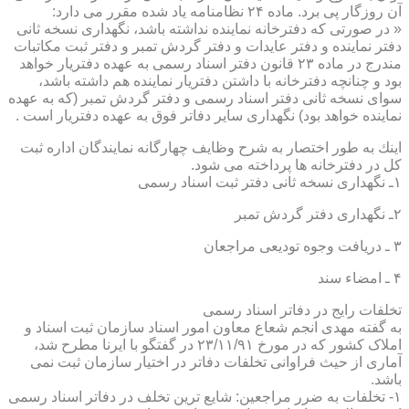
آن روزگار پی برد. ماده ۲۴ نظامنامه یاد شده مقرر می دارد:
« در صورتی كه دفترخانه نماینده نداشته باشد، نگهداری نسخه ثانی
دفتر نماینده و دفتر عایدات و دفتر گردش تمبر و دفتر ثبت مكاتبات
مندرج در ماده ۲۳ قانون دفتر اسناد رسمی به عهده دفتریار خواهد
بود و چنانچه دفترخانه با داشتن دفتریار نماینده هم داشته باشد،
سوای نسخه ثانی دفتر اسناد رسمی و دفتر گردش تمبر (كه به عهده
نماینده خواهد بود) نگهداری سایر دفاتر فوق به عهده دفتریار است .
اینك به طور اختصار به شرح وظایف چهارگانه نمایندگان اداره ثبت
كل در دفترخانه ها پرداخته می شود.
۱ـ نگهداری نسخه ثانی دفتر ثبت اسناد رسمی
۲ـ نگهداری دفتر گردش تمبر
۳ ـ دریافت وجوه تودیعی مراجعان
۴ ـ امضاء سند
تخلفات رایج در دفاتر اسناد رسمی
به گفته مهدی انجم شعاع معاون امور اسناد سازمان ثبت اسناد و
املاک کشور که در مورخ ۲۳/۱۱/۹۱ در گفتگو با ایرنا مطرح شد،
آماری از حیث فراوانی تخلفات دفاتر در اختیار سازمان ثبت نمی
باشد.
۱- تخلفات به ضرر مراجعین: شایع ترین تخلف در دفاتر اسناد رسمی