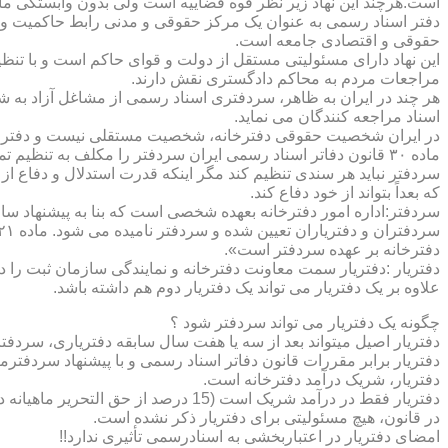
است.هرچند این نهاد زیر نظر قوه قضاییه است ولی بدون وابستگی م
دفتر اسناد رسمی به عنوان یک مرکز حقوقی و مدنی رابط حاکمیت و ش
حقوقی و اقتصادی جامعه است.
این نهاد دارای مسئولیتی مستقل از دولت و قوای حاکم است و با تنظ
مراجعات مردم به محاکم دادگستری نقش دارند.
هر چند در ایران به ظاهر، سردفتری اسناد رسمی از مشاغل آزاد به شم
اسناد مراجعه کنندگان می نماید.
در ایران شخصیت حقوقی دفترخانه، شخصیت مستقلی نیست و دفترخان
ماده ۳۰ قانون دفاتر اسناد رسمی ایران سردفتر را مکلف به تنظ
سردفتر نباید هر سندی تنظیم کند مگر اینکه قدرت استدلال و دفاع از 
که بعداً بتواند از خود دفاع کند.
سردفتر:اداره امور دفترخانه بعهده شخصی است که بنا به پیشنهاد سا
دفترخانه بر عهده سردفتر است».
علاوه بر یک دفتریار می تواند یک دفتریار دوم هم داشته باشد.
چگونه یک دفتریار می تواند سردفتر شود ؟
دفتریار اصیل میتواند بعد از سه یا هفت سال سابقه دفتریاری، سردفتر
دفتریار برابر مقررات قانون دفاتر اسناد رسمی و با پیشنهاد سردفتر
دفتریار، شریک درآمد دفترخانه است.
دفتریار فقط در درآمد شریک است (15 درصد از حق التحریر ماهیانه دفترخانه )و در کار و مسئولیت و هزینه ها وضررها هیچ شراکتی ندارد.
در قانون، هیچ مسئولیتی برای دفتریار ذکر نشده است.
امضای دفتریار در اعتباربخشی به اسنادرسمی تأثیری ندارد!!