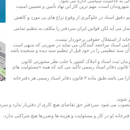
الی به حاکمیت سیاسی اداره می شود.
هروندان است، مهم ترین کار این نهاد تأمین و تضمین امنیت
یم دقیق اسناد در جلوگیری از وقوع نزاع های بی مورد و کاهش
ار می آید لکن قوانین ایران سردفتر را مکلف به تنظیم تمامی
ه از استقلال حقوقی برخوردار نیست.
یم تمامی اسناد مراجعه کنندگان می نماید در صورتی که بدیهی است
آن سند تنظیمی را در خود قبل از تنظیم سند دیده و سنجیده باشد
زمان ثبت اسناد و املاک کشور با جلب نظر مشورتی کانون
سردفتران و دفتریاران تعیین شده و سردفتر نامیده می شود. ماده ۲۱ قانون دفاتر اسناد رسمی تأکید می کند که همه «مسئولیت های
دفتریار :دفتریار سمت معاونت دفترخانه و نمایندگی سازمان ثبت را دارا می باشد.طبق ماده ۳ قانون دفاتر اسناد رسمی هر دفترخانه
 شوند.
منصوب می شود. سردفتر حق تقاضای هیچ کاری از دفتریار ندارد و سردف