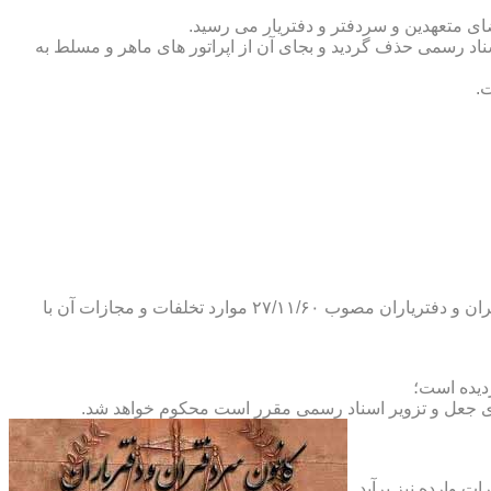
ضای متعهدین و سردفتر و دفتریار می رسید.
یلات دفاتر اسناد رسمی حذف گردید و بجای آن از اپراتور های ماهر و مسلط به
.
و طبق ماده ۲۹ آئین نامه های بند ۴ ماده ۶ و تبصره ۲ ماده ۶ و مواد ۱۴- ۱۷-۱۹-۲۰-۲۴-۲۸-۳۷ و ۵۳ قانون دفاتر اسناد رسمی و کانون سردفتران و دفتریاران مصوب ۲۷/۱۱/۶۰ موارد تخلفات و مجازات آن با
ای جعل و تزویر اسناد رسمی مقرر است محکوم خواهد شد.
ت وارده نیز برآید.