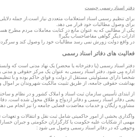
دفتر اسناد رسمی چیست
برای تنظیم رسمی اسناد استعلامات متعددی نیاز است.از جمله دلایل
برای وصول مطالبات خود قرار می دهد.
یکی از مطالبی که به عنوان مانع در کتابت معاملات مردم مطرح هست
ادارات دیگر گواهی مفاصاحساب بگیر!!
در واقع دولت زورش نمی رسد مطالبات خود را وصول کند و سرگردنه ر
فعالیت های دفاتر اسناد رسمی
دفتر اسناد رسمی (یا دفترخانه یا محضر) یک نهاد مدنی است که وابس
اداره می شود. دفتر اسناد رسمی به عنوان یک مرکز حقوقی و مدنی ر
شخصاً دارای مسئولیتی مستقل از دولت و قوای حاکم بوده و با تنظی
بهداشت حقوقی جامعه، از طریق تثبیت مالکیت شهروندان بر اموال و 
از ابتدای تأسیس سازمان ثبت اسناد و املاک کشور و در نظام و ساخت
یعنی دفاتر اسناد رسمی و دفاتر ازدواج و طلاق محول شده است. دفا
مشاوره رایگان و خدمات معاضدت قضایی جامعه را نیز انجام می دهن
واگذاری بخشی از امور حاکمیتی شامل ثبت نقل و انتقالات و تعهدا
مهمی از شکایات علیه حکومت یا کارگزاران حکومتی و جبران خسارات
وجوهی که در دفاتر اسناد رسمی وصول می شود :