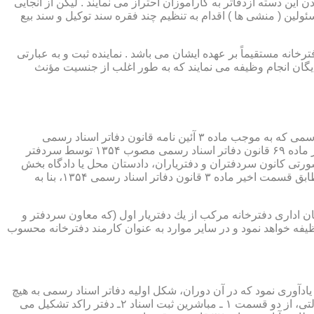
ین دسته ازدفاتر به کارآموزان احتراز می نمایند . لیکن از آنجایی
ئولین ( منشی ها ) اقدام به تنظیم چند فقره سند توکیل و سند بیع
 دفترخانه مستقیماً بر عهده ایشان می باشد . نماینده ثبت و به عبارتی
بایگان انجام وظیفه می نمایند که به طور اغلب از جنسیت مؤنث
یكی از مناصب بسیار مهم، خطیر و مورد بحث در حقوق مربوط به دفاتر اسناد رسمی، منصب دفتر یاری است. برخلاف سران دفاتر اسناد رسمی كه به موجب ماده ۳ آئین نامه قانون دفاتر اسناد رسمی
(اصلاحی ۲۷/۱۱/۱۳۶۰) به طور سراسری و عمومی، از طریق آگهی، امتحانات ورودی و اختبار، انتخاب گردیده یا به موجب اختیارات حاصله از ماده ۶۹ قانون دفاتر اسناد رسمی مصوب ۱۳۵۴ توسط سردفتر
شورتی كانون سردفتران و دفتریاران، دادستان محل یا دادگاه بخش
(حسب مورد) توسط سازمان ثبت اسناد و املاك كشور پیشنهاد و با ابلاغ ریاست قوه قضائیه به این سمت منصوب خواهند شد. دفتریاران، مطابق قسمت اخیر ماده ۳ قانون دفاتر اسناد رسمی ۱۳۵۴، بنا به
ازمان اداری دفترخانه مركب از یك دفتریار اول (كه معاون سردفتر و
وظیفه خواهد نمود و در سایر موارد به عنوان كارمند دفترخانه محسوب
ی اسناد مراجعان، به قانون ثبت اسناد مصوب سال ۱۲۹۰ شمسی بازمی گردد.باید یادآوری نمود كه در آن دوران، شكل اولیه دفاتر اسناد رسمی به هیچ
عنوان جنبه استقلالی نداشته است. مطابق قانون یاد شده، به منظور رسمیت دادن به اسناد قاطبه مردم، دوایر ثبت اسناد به عنوان نهادی دولتی، از دو قسمت ۱ ـ مباشرین ثبت اسناد ۲ـ دفتر راكد تشكیل می