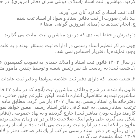
گردید. مباشرین ثبت اسناد (اسلاف دولتی سران دفاتر امروزی)، در حقیقت جزو كارمندا
الف: ثبت اسنادی كه نزد آنان می آورند.
ب: دادن صورت از ثبت دفاتر اسناد و سواد از اسناد ثبت شده.
ج: انجام تصدیقات (مبنای امروزین گواهی امضا ء
د: پذیرش و حفظ اسنادی كه در نزد مباشرین ثبت امانت می گذارند .
چون مراكز تنظیم اسناد رسمی در ادارات ثبت مستقر بودند و به علت ای
وجود نماینده یا دفتریار احساس نمی شد .
در سال ۱۳۰۲ قانون ثبت اسناد و املاك جدیدی به تصویب كمیسیون عدلیه مجلس شورای ملی رسید كه مطابق ماده ۵ قانون یاد شده، هر دایره ثبت اسناد، از دو قسمت زیر تشكیل می شد.
۱ـ شعبه ثبت: به ریاست یك نفر رئیس شعبه و توسط چندین مأمور متخصص (بنام مباشرین ثبت) اداره می شد
۲ـ شعبه ضبط: كه دارای دفتر ثبت خلاصه سوادها و دفتر ثبت عایدات بود و توسط سایر كارمندان (اجزاء) اداره ثبت تصدی می شد .
قانو
مباشرین ثبت به متقاضیان اشاره داشت. لیكن علیرغم چنین حذفی، در
ترتیب اسناد رسمی، به عده كافی دفاتر اسناد رسمی معین خواهد نمود
كارمند دولت بودن مباشر ثبت) خارج گردیده و به نهاد خصوصی (دفات
علاوه بر آنكه اسناد در اداره ثبت رسمیت می یافت، دفاتر اسناد رسم
۱۳۰۷ عملاً منسوخ می گردد .