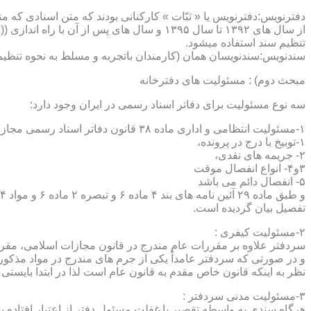
دفترنویس:دفترنویس یا « ثبّات » کارکنانی بودند که متن اسنادی که م
از سال های ۱۳۹۲ تا سال ۱۳۹۵ و سال های پس 
تنظیم سند استفاده میشود.
سندنویس:سندنویسان همان (کارمندان باتجربه و مسلط به نحوه تنظیم 
مبحث دوم) : مسئولیت های دفترخانه
سه نوع مسئولیت برای دفاتر اسناد رسمی در ایران وجود دارد:
۱-مسئولیت انتظامی و اداری ماده ۳۸ قانون دفاتر اسناد رسمی مجازات های انتظامی را برمی شمرد که ۵ درجه شامل :
۱-توبیخ با درج در پرونده،
۲- جریمه های نقدی،
۳و۴- انواع انفصال موقت
۵- انفصال دائم می باشد
تفصیل بیان گردیده است.
۲-مسئولیت کیفری :
سردفتر علاوه بر مقررات عام مندرج در قانون مجازات اسلامی، مقررات خاصی نیز در مواد ۱۰۰ و۱۰۱ و۱۰۲و ۳
و در صورتی که سردفتر عامداً یکی از جرم های مندرج در مواد مذک
نظر به اینکه قانون خاص مقدم به قانون عام است لذا در ابتدا بایستی
۳-مسئولیت مدنی سردفتر :
هرگاه سندی به واسطه تقصیر یا غفلت مسئول دفتر از اعتبار افتاده با