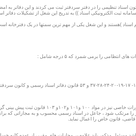
تون اسناد تنظیمی را در دفتر سردفتر ثبت می کردند و این دفاتر به ام
از آن با راه اندازی ((سامانه ثبت الکترونیکی اسناد )) به تدریج این شغل از تشک
اسناد )هستند و این شغل یکی از مهم ترین سمتها در یک دفترخانه است
۱۰ قانون ثبت پیش بینی گردیده است؛
ور را مرتکب شود ، جاعل در اسناد رسمی محسوب و به مجازاتی که بر
 قاضی، قانون خاص را اعمال نماید.
شد مسئول مذکور باید علاوه بر مجازات های مقرر، از عهده کلیه خسارا