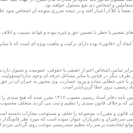
متعاملین و اشخاص ذی نفع مسئول خواهند بود .
بعضاً یا کلاً از اعتبار افتد و در نتیجه ضرری متوجه آن اشخاص شود عل
ی تقصیر یا خطر یا تضمین حق و غیره نبوده و قواعد تسبیب و اتلاف ر
 ایجاد آن «قانون» بوده دارای ترکیب و ماهیت ویژه ای است که با سا
ابر تمامی اشخاص اعم از حقیقی یا حقوقی، عمومیت و شمول دارد.هی
 طرف دیگر در قیاس با سایر مشاغل حرفه ای وجود ندارد!مسؤولیت م
 یا حتی خطایی ساده و ورود خسارت، وی مجبور به جبران آن در حق 
د رسمی، بروز خطا گریزناپذیر است.
مبحث سوم): موانع موجود برای تنظیم اسناد رسمی مطابق ماده
رانی که برخلاف قانون سندی را تنظیم و ثبت می کردند متخلف محسوب
امی سردفتران و دفتریاران عنوان نموده است که مورد نظر قانونگذار 
انع ایجادشده بر سر راه تنظیم سندرسمی موجب روی گردانی مردم ا