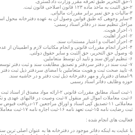
۱-حق التحریر طبق تعرفه مقرر وزارت دادگستری.
۲-حق الثبت به ماخذ ماده ۱۲۳ قانون اصلاحی قانون ثبت.
۳-مالیات و حق تمبر برابر مقررات مالیاتی.
۴-سایر وجوهی که طبق قوانین وصول آن به عهده دفترخانه محول است.
مراحل تنظیم سند در دفاتر اسناد رسمی:
۱- احراز هویت.
۲- احراز اهلیت.
۳- احراز اصالت و اعتبار مستندات سند.
۴- احراز انجام مقررات قانونی و انجام مکاتبات لازم و اطمینان از عدم منع قانونی تنظیم سند.
۵- وصول حق التحریر، حق الثبت و سایر حقوق دولتی.
۶- تنظیم اوراق سند و تایید آن توسط متعاملین.
۷- ثبت سند در دفتر سردفتر و تصدیق مطابقت سند و ثبت دفتر توسط متعاملین.
۸- تایید صحت ثبت و هویت متعاملین با امضای سردفتر ذیل ثبت دفتر و حاشیه سند.
۹-امضای دفتریار و مهر دفترخانه ذیل ثبت دفتر و در حاشیه سند.
حوزه وظایف دفاتر اسناد رسمی
ثبت رضایت نامه ۱۵-ثبت تعهد نامه ۱۶-ثبت اجاره نامه ۱۷-ثبت معاملات سرقفلی ۱۸-ثبت وقف نامه و اسناد موقوفه ۱۹-ثبت اسناد ضمانت نامه ۲۰-صدور اجرائیه ۲۱-ثبت نکاح ۲۲-ثبت طلاق
فعالیت های انجام شده :
با عنایت به اینکه دفاتر موجود در دفترخانه ها به عنوان اصلی ترین 