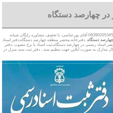
 در چهارصد دستگاه
,09390205345 آقای پورعباسی- با تخفیف مشاوره رايگان شبانه
چهارصد دستگاه
, دفترخانه,محضر منطقه چهارصد دستگاه,دفتر اسناد
ضر اسناد رسمی در چهارصد دستگاه,ثبت اسناد با نرخ مصوب ,دفتر
ل مدارک به صورت آنلاین جهت تنظیم سند , دفتر ثبت سند منزل در