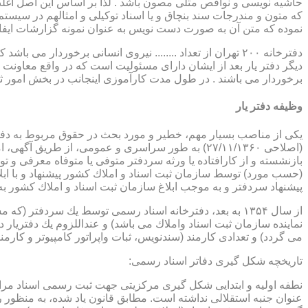
حاشیه نویسی و نواقص مثلی مصون باشد . لذا بر اساس این اصل اغلب دفت
که متون و مندرجات سند بنچاق و یا اسناد توکیلی و امثالهم در سیستم 
نموده که متن آن به صورت دست نویس به عنوان نمونه گزارشات ایفا
دفترخانه ۲۰۰ تهران از تعداد ........ نیروی انسانی برخورد
دیگر دفتر یار بعد از ایشان دارای مسئولیت است که در واقع معاونت د
برخوردار می باشند . در طول مدت کارآموزی اینجانب در بخش امور ث
وظیفه دفتر یار
بازنشسته و از كارافتاده یا ورثه سردفتر متوفی یا متوفاه معرفی و 
پیشنهاد سردفتر و به موجب ابلاغ سازمان ثبت اسناد و املاك كشور 
از سال ۱۳۵۴ به بعد، دفترخانه اسناد رسمی توسط یك سردفتر
نماینده سازمان ثبت اسناد واملاك می باشد) و عنداللزوم یك دفتریار د
می گردد) و تعدادی كارمند (سندنویس، ثبات واپراتور كامپیوتر و كارمند
تاریخچه شكل گیری دفاتر اسناد رسمی: