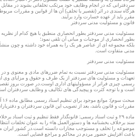
سردفترانی که در انجام وظایف خود مرتکب تخلفاتی بشوند در مقابل 
هرگاه سندی در اثر (تقصیر یا تخلف) آن ها از قوانین و مقررات مربوط 
مقرر باید از عهده خسارت وارد برآیند.
قانون و مسئولیت مدنی سردفتر
مسئولیت مدنی سردفتر بطور انحصاری منطبق با هیچ کدام از نظریه ها
بطور انحصاری از موجبات و مبانی آن تلقی نمود؛
بلکه مجموعه ای از عناصر هر یک را به همراه خود داشته و چون منشأ
مدنی متفاوت است.
مسئولیت مدنی سردفتر
مسئولیت مدنی سردفتر نسبت به تمام ضررهای مادی و معنوی و در بر
تعهدات و مسئولیت های سردفتر از یک طرف و حقوق و مزایای وی از
رسمی چیزی فراتر از مسؤولیتهای اداری اوست.در صورت بروز تقصیر
است و با توجه کثرت و پیچیدگی های تکالیف و وظایف سردفتران اسنا
مقررات و قانون باشد، بعد از تصویب این قانون سردفتران و دفتریا
سند برخلاف بخشنامه ها و دستورالعمل ها» را به عنوان تخلفات انتظ
موضوعه را تخلف و مستوجب مجازات دانسته است.در کشور ایران مو
باعث افزایش حضور مردم در محاکم و مراجع قضایی است.