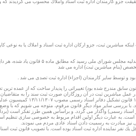
ن اداره ثبت اسناد واملاك محسوب می گردیدند كه وظایف آنان در ماده ۴۷ قانون مرقوم،ا
نكه مباشرین ثبت، جزو اركان اداره ثبت اسناد و املاك یا به نوعی كا
ن یاد شده، در شرح وظائف مباشرین ثبت (آنچه كه در ماده ۴۷ قانون سابق مندرج شده بود) تغییراتی را 
 عمل مباشرین ثبت در آن روزگاران صورت ثبت سند را به متقاضیان، 
دفترخانه های اسناد رسمی، به سال 
. با بررسی سایر مواد دیگر قانون مرقوم، متوجه می شویم كه با وضع 
ر اسناد رسمی) واگذار می گردد. و براساس همین طرز تفكر است (برد
ی نیز مبادرت به رسمیت دادن اسناد عادی مردم می نمودند.