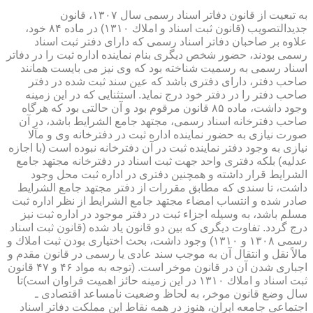
به تبعیت از قانون دفاتر اسناد رسمی سال ۱۳۰۷، قانون
جدیدالتصویب (قانون ثبت اسناد و املاك ۱۳۱۰) در ماده ۸۴ خود،
علاوه بر صاحبان دفاتر اسناد رسمی كه دارای دفتر ثبت اسناد
رسمی بودند، حضور شخص دیگری بنام نماینده اداره ثبت را در دفاتر
اسناد رسمی به رسمیت شناخته بود كه وی نیز می بایست همانند
صاحب دفتر، دارای دفتری باشد كه عین سند ثبت شده در دفتر
صاحب دفتر را در دفتر خود درج نماید. استثنایی كه در این زمینه
وجود داشت، ماده ۸۵ قانون مرقوم بود و آن حالتی بود كه هرگاه
صاحب دفترخانه اسناد رسمی، مجتهد جامع الشرایط باشد، در آن
صورت نیازی به حضور نماینده اداره ثبت در دفترخانه وی و مآلا
نیازی به وجود دفتر نماینده ثبت در آن دفترخانه نبوده است (با اجازه
عدلیه) بلكه دفتری واحد جهت ثبت اسناد در دفترخانه مجتهد جامع
الشرایط قرار داشته و همچنین دفتری در اداره ثبت محل وجود
داشت، تا سندی كه مطابق مقررات از دفتر مجتهد جامع الشرایط
صادر شده و انتساب امضاء مجتهد جامع الشرایط از نظر اداره ثبت
مسلم باشد، به وسیله اجزاء ثبت در دفتر موجود در اداره ثبت نیز
درج گردد. تفاوت دیگری كه بین دو قانون یاد شده (قانون ثبت اسناد
رسمی ۱۳۰۸ و ۱۳۱۰) وجود داشت، بحث اختیاری بودن ثبت املاك و
مالاً نقل و انتقال آن به موجب سند عادی یا رسمی در قانون مقدم و
اجباری شدن آن در قانون موخر است. (توجه به مواد ۴۶ و ۴۷ قانون
ثبت اسناد و املاك ۱۳۱۰ در این زمینه حائز اهمیت فراوان است)تا
سال وضع قانون موخر، به لحاظ وضعیت نامساعد اقتصادی ـ
اجتماعی جامعه ایران، هنوز در همه نقاط این مملكت دفاتر اسناد