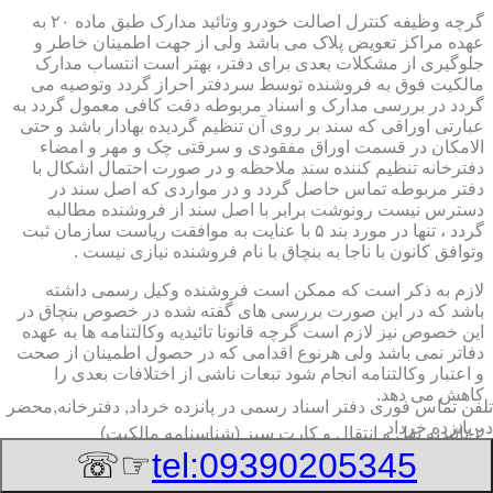
گرچه وظیفه کنترل اصالت خودرو وتائید مدارک طبق ماده ۲۰ به
عهده مراکز تعویض پلاک می باشد ولی از جهت اطمینان خاطر و
جلوگیری از مشکلات بعدی برای دفتر، بهتر است انتساب مدارک
مالکیت فوق به فروشنده توسط سردفتر احراز گردد وتوصیه می
گردد در بررسی مدارک و اسناد مربوطه دقت کافی معمول گردد به
عبارتی اوراقی که سند بر روی آن تنظیم گردیده بهادار باشد و حتی
الامکان در قسمت اوراق مفقودی و سرقتی چک و مهر و امضاء
دفترخانه تنظیم کننده سند ملاحظه و در صورت احتمال اشکال با
دفتر مربوطه تماس حاصل گردد و در مواردی که اصل سند در
دسترس نیست رونوشت برابر با اصل سند از فروشنده مطالبه
گردد ، تنها در مورد بند ۵ با عنایت به موافقت ریاست سازمان ثبت
وتوافق کانون با ناجا به بنچاق با نام فروشنده نیازی نیست .
لازم به ذکر است که ممکن است فروشنده وکیل رسمی داشته
باشد که در این صورت بررسی های گفته شده در خصوص بنچاق در
این خصوص نیز لازم است گرچه قانونا تائیدیه وکالتنامه ها به عهده
دفاتر نمی باشد ولی هرنوع اقدامی که در حصول اطمینان از صحت
و اعتبار وکالتنامه انجام شود تبعات ناشی از اختلافات بعدی را
کاهش می دهد.
تلفن تماس فوری
دفتر اسناد رسمی در پانزده خرداد, دفترخانه,محضر
در پانزده خرداد
۲-تائیدیه نقل و انتقال و کارت سبز (شناسنامه مالکیت)
☞☏
tel:09390205345
برگ تائیدیه نقل و انتقال صادره از مراکز تعویض پلاک حاوی
مشخصات کامل خودرو اعم از نوع ، سیستم ، مدل ، رنگ ، شماره