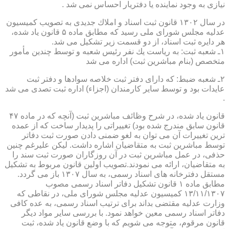
نیازی به وجود نماینده یا دفتریار احساس نمی شد .
در سال ۱۳۰۲ قانون ثبت اسناد و املاك جدیدی به تصویب كمیسیون
عدلیه مجلس شورای ملی رسید كه مطابق ماده ۵ قانون یاد شده،
هر دایره ثبت اسناد، از دو قسمت زیر تشكیل می شد.
۱ـ شعبه ثبت: به ریاست یك نفر رئیس شعبه و توسط چندین مأمور
متخصص (بنام مباشرین ثبت) اداره می شد
۲ـ شعبه ضبط: كه دارای دفتر ثبت خلاصه سوادها و دفتر ثبت
عایدات بود و توسط سایر كارمندان (اجزاء) اداره ثبت تصدی می شد
.
قانون یاد شده، در شرح وظائف مباشرین ثبت (آنچه كه در ماده ۴۷
قانون سابق مندرج شده بود) تغییراتی را پدیدار ساخت كه از عمده
ترین تغییرات آن می توان به لغو ضمنی دادن صورت ثبت دفاتر
توسط مباشرین ثبت به متقاضیان اشاره داشت. لیكن علیرغم چنین
حذفی، در عمل مباشرین ثبت در آن روزگاران صورت ثبت سند را
به متقاضیان، ارائه می نمودند.تصویب اولین قانون مربوط به تشكیل
مستقل دفترخانه های اسناد رسمی، به سال ۱۳۰۷ باز می گردد.
مطابق ماده ۱ قانون تشكیل دفاتر اسناد رسمی مصوب
۱۳/۱۱/۱۳۰۷ كمیسیون عدلیه مجلس شورای ملی، در نقاطی كه
وزارت عدلیه مقتضی بداند برای ترتیب اسناد رسمی، به عده كافی
دفاتر اسناد رسمی معین خواهد نمود. با بررسی سایر مواد دیگر
قانون مرقوم، متوجه می شویم كه با وضع قانون یاد شده، ثبت