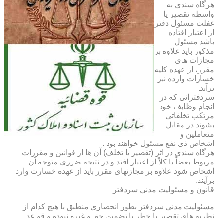
هرگاه سندی به
واسطه تقصیر یا
غفلت مسئول دفتر
از اعتبار افتاده
باشد مسئول
مذکور باید علاوه بر
مجازات های
مقرر، از عهده کلیه
خسارات وارده نیز
برآید.
سردفترانی که در
انجام وظایف خود
مرتکب تخلفاتی
بشوند در مقابل
متعاملین و
اشخاص ذی نفع مسئول خواهند بود .
هرگاه سندی در اثر (تقصیر یا تخلف) آن ها از قوانین و مقررات
مربوط بعضاً یا کلاً از اعتبار افتد و در نتیجه ضرری متوجه آن
اشخاص شود علاوه بر مجازتهای مقرر باید از عهده خسارت وارد
برآیند.
قانون و مسئولیت مدنی سردفتر
مسئولیت مدنی سردفتر بطور انحصاری منطبق با هیچ کدام از
نظریه های تقصیر یا خطر یا تضمین حق و غیره نبوده و قواعد