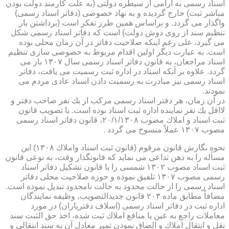
اسناد رسمی به آرامی از سیطره دولتی (به علت كارمند دولت بودن
مباشر ثبت) خارج گردیده و به نهاد خصوصی (دفاتر اسناد رسمی)
واگذار می گردد. و براساس همین طرز تفكر است (برداشتن بار
تنظیم سند از روی دوش دولت) است كه دفاتر اسناد رسمی شكل
می گیرد، علی رغم اینكه صلاحیت دفاتر در آن زمان محلی بوده
است. به عبارت دیگر اولین اقدام مربوط به خصوصی سازی تنظیم
اسناد مراجعان، به قانون دفاتر اسناد رسمی سال ۱۳۰۷ باز می
گردد. علاوه بر آنكه اسناد در اداره ثبت رسمیت می یافت، دفاتر
اسناد رسمی نیز مبادرت به رسمیت دادن اسناد عادی مردم می
نمودند.
در آن زمان، هر دفتر اسناد رسمی مركب از یك نفر صاحب دفتر و
لااقل یك نفر نماینده اداره ثبت اسناد بوده است. با تصویب قانون
ثبت اسناد و املاك مصوب ۲۰/۱/۱۳۰۸، قانون دفاتر اسناد رسمی
مصوب ۱۳۰۷ عملاً منسوخ می گردد .
نحوه نگارش قانون مرقوم (قانون ثبت اسناد واملاك ۱۳۰۸) این
مسأله را به ذهن تداعی می نماید كه قانونگذار وقت، به نوعی قانون
ثبت اسناد مصوب ۱۳۰۲ شمسی را با قانون تشكیل دفاتر اسناد
رسمی مصوب ۱۳۰۷ تلفیق نموده و حوزه صلاحیت محلی دفاتر
اسناد رسمی را از حالت محدود به حالت نامحدود تبدیل نموده است.
مضافاً مطابق ماده ۲۰۳ قانون جدیدالتصویب، وظیفه نمایندگان
اداره ثبت در دفاتر اسناد رسمی (اسلاف دفتریاران) در مورد
معاملات راجع به عین یا منافع املاك ثبت شده، اخذ حق الثبت سند
نقل و انتقال املاك و الصاق نمودن تمبر معادل آن به سند انتقالی و