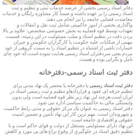
دفاتر اسناد رسمی بخشی از عرضه خدمات ثبتی و تنظیم و ثبت
اسناد رسمی را بر عهده داشته و ضمناً کار مشاوره رایگان و خدمات
معاضدت قضایی جامعه را نیز انجام می دهند.
واگذاری بخشی از امور حاکمیتی شامل ثبت نقل و انتقالات و
تعهدات توسط قوه قضاییه به بخش خصوصی متخصص، علاوه بر بالا
بردن دقت در تنظیم اسناد و سلب مسئولیت در این زمینه، قسمت
مهمی از شکایات علیه حکومت یا کارگزاران حکومتی و جبران
خسارات ناشی از اشتباه در تنظیم اسناد را به سمت گروهی از خود
مردم یعنی سردفتران اسناد رسمی هدایت نموده است،که خود جای
تامل و نگرانی بوده و هست.
دفتر ثبت اسناد رسمی-دفترخانه
دفتر ثبت اسناد رسمی
یا دفترخانه یا محضر یک نهاد مدنی برای
تنظیم حرفه ای عقود و قراردادهاو تنظیم و ثبت رسمی اسناد در
ایران است.هرچند این نهاد زیر نظر قوه قضاییه است ولی بدون
وابستگی مالی به حاکمیت سیاسی اداره می شود.
دفتر اسناد رسمی به عنوان یک مرکز حقوقی و مدنی رابط حاکمیت
و شهروندان است، مهم ترین کار این نهاد تأمین و تضمین امنیت
حقوقی و اقتصادی جامعه است.
این نهاد دارای مسئولیتی مستقل از دولت و قوای حاکم است و با
تنظیم دقیق اسناد در جلوگیری از وقوع نزاع های بی مورد و کاهش