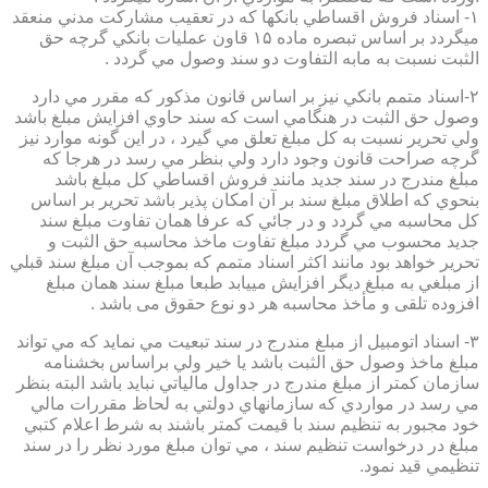
۱- اسناد فروش اقساطي بانكها كه در تعقيب مشاركت مدني منعقد
ميگردد بر اساس تبصره ماده ۱۵ قاون عمليات بانكي گرچه حق
الثبت نسبت به مابه التفاوت دو سند وصول مي گردد .
۲-اسناد متمم بانكي نيز بر اساس قانون مذكور كه مقرر مي دارد
وصول حق الثبت در هنگامي است كه سند حاوي افزايش مبلغ باشد
ولي تحرير نسبت به كل مبلغ تعلق مي گيرد ، در اين گونه موارد نيز
گرچه صراحت قانون وجود دارد ولي بنظر مي رسد در هرجا كه
مبلغ مندرج در سند جديد مانند فروش اقساطي كل مبلغ باشد
بنحوي كه اطلاق مبلغ سند بر آن امكان پذير باشد تحرير بر اساس
كل محاسبه مي گردد و در جائي كه عرفا همان تفاوت مبلغ سند
جديد محسوب مي گردد مبلغ تفاوت ماخذ محاسبه حق الثبت و
تحرير خواهد بود مانند اكثر اسناد متمم كه بموجب آن مبلغ سند قبلي
از مبلغي به مبلغ ديگر افزايش مييابد طبعا مبلغ سند همان مبلغ
افزوده تلقی و مأخذ محاسبه هر دو نوع حقوق می باشد .
۳- اسناد اتومبيل از مبلغ مندرج در سند تبعيت مي نمايد كه مي تواند
مبلغ ماخذ وصول حق الثبت باشد يا خير ولي براساس بخشنامه
سازمان كمتر از مبلغ مندرج در جداول مالياتي نبايد باشد البته بنظر
مي رسد در مواردي كه سازمانهاي دولتي به لحاظ مقررات مالي
خود مجبور به تنظيم سند با قيمت كمتر باشند به شرط اعلام كتبي
مبلغ در درخواست تنظيم سند ، مي توان مبلغ مورد نظر را در سند
تنظيمي قيد نمود.