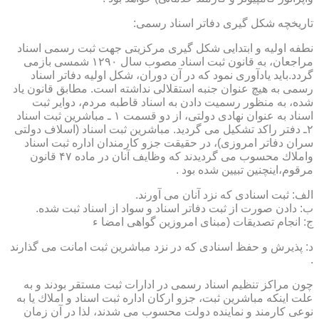
تاریخچه شكل گیری دفاتر اسناد رسمی:
نطفه اولیه و ابتدایی شكل گیری مركزیتی جهت ثبت رسمی اسناد
مراجعان، به قانون ثبت اسناد مصوب سال ۱۲۹۰ شمسی بازمی
گردد.باید یادآوری نمود كه در آن دوران، شكل اولیه دفاتر اسناد
رسمی به هیچ عنوان جنبه استقلالی نداشته است. مطابق قانون یاد
شده، به منظور رسمیت دادن به اسناد قاطبه مردم، دوایر ثبت
اسناد به عنوان نهادی دولتی، از دو قسمت ۱ ـ مباشرین ثبت اسناد
۲ـ دفتر راكد تشكیل می گردید. مباشرین ثبت اسناد (اسلاف دولتی
سران دفاتر امروزی)، در حقیقت جزو كارمندان اداره ثبت اسناد
واملاك محسوب می گردیدند كه وظایف آنان در ماده ۴۷ قانون
مرقوم،اینچنین تبیین شده بود .
الف: ثبت اسنادی كه نزد آنان می آورند.
ب: دادن صورت از ثبت دفاتر اسناد و سواد از اسناد ثبت شده.
ج: انجام تصدیقات (مبنای امروزین گواهی امضا ء
د: پذیرش و حفظ اسنادی كه در نزد مباشرین ثبت امانت می گذارند
.
چون مراكز تنظیم اسناد رسمی در ادارات ثبت مستقر بودند و به
علت اینكه مباشرین ثبت، جزو اركان اداره ثبت اسناد و املاك یا به
نوعی كارمند و نماینده دولت محسوب می شدند، لذا در آن زمان