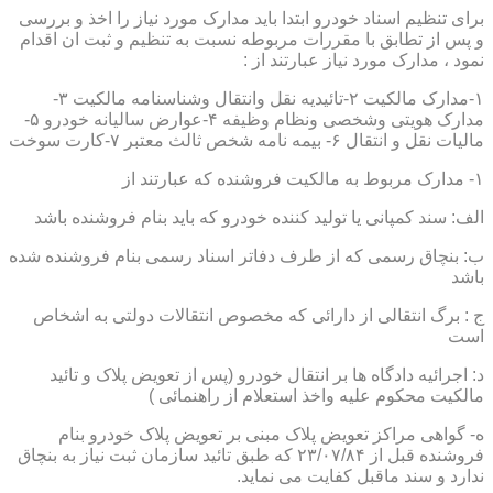
برای تنظیم اسناد خودرو ابتدا باید مدارک مورد نیاز را اخذ و بررسی
و پس از تطابق با مقررات مربوطه نسبت به تنظیم و ثبت ان اقدام
نمود ، مدارک مورد نیاز عبارتند از :
۱-مدارک مالکیت ۲-تائیدیه نقل وانتقال وشناسنامه مالکیت ۳-
مدارک هویتی وشخصی ونظام وظیفه ۴-عوارض سالیانه خودرو ۵-
مالیات نقل و انتقال ۶- بیمه نامه شخص ثالث معتبر ۷-کارت سوخت
۱- مدارک مربوط به مالکیت فروشنده که عبارتند از
الف: سند کمپانی یا تولید کننده خودرو که باید بنام فروشنده باشد
ب: بنچاق رسمی که از طرف دفاتر اسناد رسمی بنام فروشنده شده
باشد
ج : برگ انتقالی از دارائی که مخصوص انتقالات دولتی به اشخاص
است
د: اجرائیه دادگاه ها بر انتقال خودرو (پس از تعویض پلاک و تائید
مالکیت محکوم علیه واخذ استعلام از راهنمائی )
ه- گواهی مراکز تعویض پلاک مبنی بر تعویض پلاک خودرو بنام
فروشنده قبل از ۲۳/۰۷/۸۴ که طبق تائید سازمان ثبت نیاز به بنچاق
ندارد و سند ماقبل کفایت می نماید.