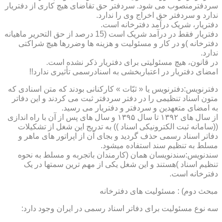
سردفترمنصوب می شود. سردفتر حق تقاضای هیچ کاری از دفتریار
ندارد و سردفتر حق اخراج وی را ندارد.
دفتریار، شریک درآمد دفترخانه است.
دفتریار فقط در درآمد شریک است (15 درصد از حق التحریر ماهیانه
دفترخانه )و در کار و مسئولیت و هزینه ها وضررها هیچ شراکتی
ندارد.
در قانون، هیچ مسئولیتی برای دفتریار ذکر نشده است.
امضای دفتریار در اعتباربخشی به اسنادرسمی تأثیری ندارد!!
دفترنویس:دفترنویس یا « ثبّات » کارکنانی بودند که متن اسنادی که
متون اسناد تنظیمی را در دفتر سردفتر ثبت می کردند و این دفاتر
به امضای متعهدین و سردفتر و دفتریار می رسید.
از سال های ۱۳۹۲ تا سال ۱۳۹۵ و سال های پس از آن با راه اندازی
((سامانه ثبت الکترونیکی اسناد )) به تدریج این شغل از تشکیلات
دفاتر اسناد رسمی حذف گردید و بجای آن از اپراتور های ماهر و
مسلط به تنظیم سند استفاده میشود.
سندنویس:سندنویسان همان (کارمندان باتجربه و مسلط به نحوه
تنظیم اسناد )هستند و این شغل یکی از مهم ترین سمتها در یک
دفترخانه است.
مبحث دوم) : مسئولیت های دفترخانه
سه نوع مسئولیت برای دفاتر اسناد رسمی در ایران وجود دارد: