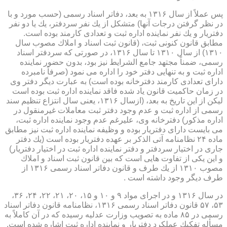
پس عملاً از سال ۱۳۱۶ به بعد، دفاتر اسناد رسمی (حسب مورد و با
در نظر گرفتن درجات آنها) متشكل از یك نفر سردفتر، یك یا دو نفر
دفتریار و یك نفر نماینده اداره ثبت و تعدادی كارمند بوده است.
مطابق قانون كنونی ثبت، (قانون ثبت اسناد و املاك مصوب سال
۱۳۱۰) از سال ۱۳۱۰ تا سال ۱۳۱۶، در صورتی كه سردفتر اسناد
رسمی، ضمناً مجتهد جامع الشرایط نیز بود، بدون حضور نماینده
اداره ثبت و به تنهایی دفتر خود را اداره می نمود (صرفاً نامبرده
دارای تعدادی كارمند دفترخانه بوده است) به عبارت دیگر دفتر وی
در زمان حاكمیت قانون یاد شده فاقد نماینده اداره ثبت بوده است
لیكن از این تاریخ به بعد، (ازسال ۱۳۱۶، یعنی سال انتزاع تنظیم سند
رسمی از اداره ثبت و عدم وجود دفتر ثبت معاملات غیرمنقول در
اداره مذكور) دفترخانه وی، علیرغم عدم وجود نماینده اداره ثبت،
می بایست دارای دفتریار بوده و وظیفه نماینده اداره ثبت نیز مطابق
ماده ۲۴ نظامنامه آتی الذكر بر عهده دفتریار بوده است (یك دفتر
جاری در اختیار سردفتر و دفتر نماینده اداره ثبت در اختیار دفتریار)
و این یكی از تفاوت هایی است كه بین قانون ثبت اسناد و املاك
مصوب ۱۳۱۰ از یك طرف و قانون دفاتر اسناد رسمی ۱۳۱۶ از
طرف دیگر وجود داشته است .
در سال ۱۳۱۶ و در اجرای مواد ۹ و ۱۰ و ۱۵، ۲۰، ۲۱، ۲۲، ۲۴، ۳۶،
۵۳، ۵۷ قانون دفاتر اسناد رسمی ۱۳۱۶، نظامنامه قانون دفاتر اسناد
رسمی در ۸۵ ماده به تصویب وزارت عدلیه رسیده كه در آن كاملاً به
مسأله تفكیك عملكرد دفتریار و نماینده اداره ثبت اشاره شده است.