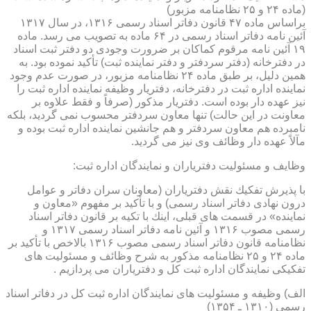
(ماده ۲۴ و ۲۵ نظامنامه مزبور)
براساس ماده ۴۷ قانون دفاتر اسناد رسمی ۱۳۱۶، در سال ۱۳۱۷
آئین نامه دفاتر اسناد رسمی در ۶۴ ماده به تصویب می رسد. ماده
۱۹ آئین نامه مرقوم كماكان بر ضرورت وجودی دو دفتر ثبت اسناد
در دفترخانه (دفتر سردفتر و دفتر نماینده ثبت) تأكید نموده بود. به
همین دلیل، بر طبق ماده ۲۴ نظامنامه مزبور، در صورت عدم وجود
نماینده اداره ثبت در دفترخانه، دفتریار وظیفه نماینده اداره ثبت را
نیز عهده دار بوده است. دفتریار مذكور (صرفاً و فقط علاوه بر
معاونت در این حالت) تنها معاون سردفتر محسوب نمی گردید، بلكه
نامبرده هم معاون سردفتر و هم جانشین نماینده اداره ثبت بوده و
مآلاً عهده دار وظائف وی نیز می گردید.
وظایف و مسئولیت دفتریاران و نمایندگان اداره ثبت:
با پذیرش تفكیك نقش دفتریاران (معاونان سران دفاتر و عوامل
درون نهادی دفاتر اسناد رسمی) و با تأكید بر مفهوم «معاون و
نماینده» در قسمت های قبلی، اینك با تكیه بر قانون دفاتر اسناد
رسمی مصوب ۱۳۱۶ و آئین نامه دفاتر اسناد رسمی ۱۳۱۷ و
نظامنامه قانون دفاتر اسناد رسمی مصوب ۱۳۱۶ بالاخص با تأكید بر
ماده ۲۴ و ۲۵ نظامنامه مذكور به شرح وظائف و مسئولیت های
تفكیكی نمایندگان اداره ثبت كل و دفتریاران می پردازیم .
الف) وظیفه و مسئولیت های نمایندگان اداره ثبت كل در دفاتر اسناد
رسمی (۱۳۱۰ ـ ۱۳۵۴)