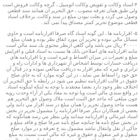
۴-اسناد وكالت و تفويض وكالت اتومبيل ، گرچه وكالت فروش است
ولي طبق همان تعرفه مصوب ، حق التحرير آن همانند سند قطعي
وصول مي گردد و بعلت نبودن مبلغ در سند وكالت، برخلاف اسناد
قطعی موضوع تحریر کمتر مصداق پیدا نمی کند .
۵- اقرارنامه ها ، اين گونه اسناد گاه صرفا اقرارنامه است و حاوي
مسائل مالي نبوده و تحرير آن مورد اتفاق نظر بوده و همان مبلغ
۳۰۰۰۰ ريال مي باشد ولي گاهي ازنظر محتوي يك سند مالي است
مانند اقرارنامه هاي اصلاحي بانك ها نسبت به اسناد قبلي و افزايش
مبلغ و تغييرات در ميزان اقساط و غيره است و يا اقرارنامه هاي
دريافت خسارات توسط اشخاص از شهرداري ها و ادارات راه و
ترابري و غيره كه مقر اقرار به دريافت مبالغي نموده و در قبال آن
حق خود را اسقاط مي نمايد ، در اين گونه موارد كه به جاي صلح
حقوق در قالب اقرارنامه تنظيم مي شود در رابطه با حق التحرير آن
اختلاف نظر وجود دارد بعضا معتقدند با توجه به اينكه اينگونه اسناد
در واقع سندي مالي است وبا توجه به مفاد يكي از آراء وحدت رويه
چون مبلغي كه ماخذ حق الثبت است ملاك وصول حق التحرير هم
هست ماخذ وصول تحرير را همان مبلغ در سند اقرار مي دانند ولي
بعضي از همكاران ديگر صرفا اقرارنامه را مشمول تحرير در بخش
اسناد غيرمالي و اقرارنامه ميدانند ولي بنظر مي رسد همانگونه كه
در بخش صلح نامه ها چنانچه صلح نامه صرفا صلح و فاقد مبلغ و
حاكي از نقل وانتقال نباشد مشمول بند ج تعرفه و در موارد صلح
منقول و غير منقول و حقوق و غيره كه مالي است نسبت به مبلغ