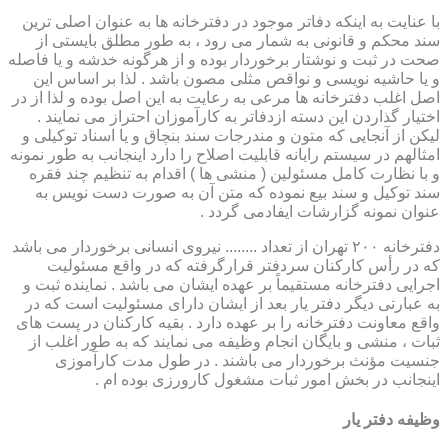
با عنایت به اینکه دفاتر موجود در دفترخانه ها به عنوان اصلی ترین
سند محکم و قانونی به شمار می رود ، به طور مطلق بایستی از
صحت در ثبت و نوشتار برخوردار بوده و از هرگونه خدشه و یا فاصله
و یا حاشیه نویسی و نواقص مثلی مصون باشد . لذا بر اساس این
اصل اغلب دفترخانه ها مرعی به رعایت به این اصل بوده و لذا از در
اختیار گذاردن این دسته ازدفاتر به کارآموزان احتراز می نمایند .
لیکن از آنجایی که متون و مندرجات سند بنچاق و یا اسناد توکیلی و
امثالهم در سیستم رایانه قابلیت اصلاح را دارد اینجانب به طور نمونه
و با نظارت کامل مسئولین ( منشی ها ) اقدام به تنظیم چند فقره
سند توکیل و سند بیع نموده که متن آن به صورت دست نویس به
عنوان نمونه گزارشات ایفادمی گردد .
دفترخانه ۲۰۰ تهران از تعداد ........ نیروی انسانی برخوردار می باشد
که در رأس کارکنان سردفتر قرارگرفته که در واقع مسئولیت
اجرایی دفترخانه مستقیماً بر عهده ایشان می باشد . نماینده ثبت و
به عبارتی دیگر دفتر یار بعد از ایشان دارای مسئولیت است که در
واقع معاونت دفترخانه را بر عهده دارد . بقیه کارکنان در پست های
ثبات ، منشی و بایگان انجام وظیفه می نمایند که به طور اغلب از
جنسیت مؤنث برخوردار می باشند . در طول مدت کارآموزی
اینجانب در بخش امور ثبات مشغول کارورزی بوده ام .
وظیفه دفتر یار