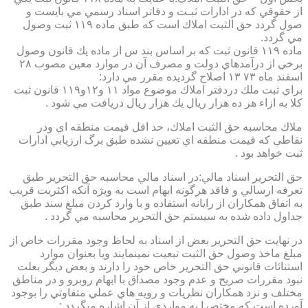
از حقوقي كه در ادارات ثبـت و دفاتر اسناد رسمي مي بايست و
صول گردد حق الثبت املاك است كه طبق ماده ۱۱۹ ثبت وصول
مي گردد.
ماده ۱۱۹ قانون ثبت كه بر اساس بند س از ماده يك قانون وصول
برخي از درآمدهاي دولت و مصرف آن در موارد معين مصوب ۲۸
اسفند ماه ۷۳ ۱۳ اصلاح گرديده مقرر مي دارد:
براي ثبت ملك دردفتر املاك موضوع مواد ۱۱ و۱۲و۱۱۹ قانون ثبت
كلا به ازاء هر ده هزار ريال يك هزار ريال دريافت مي شود .
ملاك محاسبه حق الثبت املاك، حد اقل قيمت منطقه اي ودر
نقاطي كه قيمت منطقه اي تعيين نشده طبق برگ ارزيابي ادارات
ثبت خواهد بود .
حق التحرير اسناد مالي:در اسناد مالي محاسبه حق التحرير طبق
تعرفه ارسالي و فاقد هرگونه ابهام است به ويژه آنكه اكثريت قريب
به اتفاق همكاران از رايانه استفاده و با وارد كردن مبلغ سند طبق
جداول داده شده به سيستم حق التحرير محاسبه مي گردد .
در نهايت حق التحرير بعض از اسناد به لحاظ وجود مقررات خاص از
مبلغ ماخذ وصول حق الثبت تبعيت نمينمايند ويا بعنوان موارد
استنائات قانوني حق التحرير خاص خود را دارند و بعض ديگر بعلت
نبود مقررات صريح و عدم وجود مصداق با ابهام روبرو و در مناطق
مختلف و نزد همكاران نظريات و رويه هاي عملي متفاوتي را بوجود
آورده است كه مختصرا به مواردي از آن اشاره ميگردد :