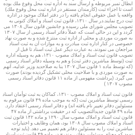
ابطال تمبر مربوطه و ارسال سند به اداره ثبت محل وقوع ملك بوده
است تا اجزاء ثبت (كارمندان مستقر در اداره ثبت محل وقوع ملك)
واقعه یا عمل حقوقی انجام یافته را در دفتر املاك موجود در اداره
ثبت درج نمایند.در سال ۱۳۱۰، قانون ثبت اسناد و املاك كنونی به
تصویب مجلس شورای ملی رسیده و جانشین قانون سال ۱۳۰۸ می
گردد و این در حالی است كه عملاً دفاتر اسناد رسمی از سال ۱۳۰۷
به صورت موردی و محلی از اداره ثبت منتزع شده و به صورت نهاد
خصوصی در كنار اداره ثبت مبادرت و به موازات آن به ثبت اسناد
مراجعان می نمودند. به عبارت دیگر عمل ثبت اسناد تا قبل از
تصویب قانون ثبت اسناد و املاك مصوب ۱۳۱۰، هم به وسیله اداره
ثبت (توسط مباشرین دفتر ثبت) و هم به وسیله دفاتر اسناد رسمی
(كه توسط ماده ۱ قانون سال ۱۳۰۷ بنا به صلاحدید وزیر عدلیه، آنهم
به صورت موردی و با صلاحیت محلی تشكیل گردیده بودند) صورت
می گیرد. (برداشت مفهومی از ماده ۱۱ قانون دفاتر اسناد رسمی
مصوب ۱۳۰۷ )
قانون ثبت اسناد و املاك مصوب ۱۳۱۰، كماكان به ثبت توأمان اسناد
رسمی توسط مباشرین ثبت (كه به موجب ماده ۴۹ قانون مرقوم به
مسئولین دفاتر تغییر نام یافته اند) و دفاتر اسناد رسمی اعتقاد دارد.
ماده ۴۹ قانون جدیدالتصویب كه در حقیقت برداشتی از ماده ۴۷
قانون ثبت اسناد و املاك مصوب سال ۱۲۹۰ و ماده ۱۴۲ قانون ثبت
اسناد و املاك مصوب سال ۱۳۰۸ بود، همان وظایف و اختیارات
مباشرین ثبت را به مسئولین دفاتر هم تعمیم می دهد. (باید توجه
نمود كه معنای مسئولین دفاتر، مندرج در ماده ۴۹ قانون ثبت اسناد