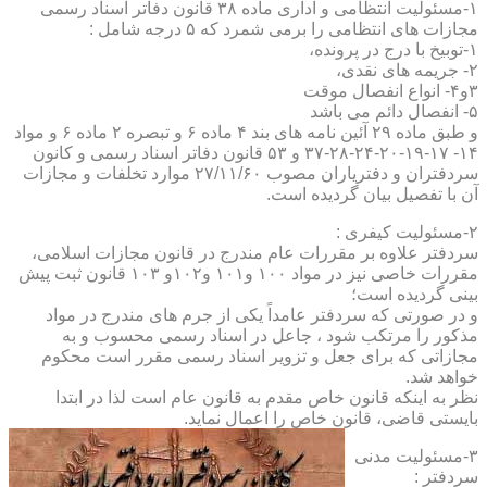
۱-مسئولیت انتظامی و اداری ماده ۳۸ قانون دفاتر اسناد رسمی
مجازات های انتظامی را برمی شمرد که ۵ درجه شامل :
۱-توبیخ با درج در پرونده،
۲- جریمه های نقدی،
۳و۴- انواع انفصال موقت
۵- انفصال دائم می باشد
و طبق ماده ۲۹ آئین نامه های بند ۴ ماده ۶ و تبصره ۲ ماده ۶ و مواد
۱۴- ۱۷-۱۹-۲۰-۲۴-۲۸-۳۷ و ۵۳ قانون دفاتر اسناد رسمی و کانون
سردفتران و دفتریاران مصوب ۲۷/۱۱/۶۰ موارد تخلفات و مجازات
آن با تفصیل بیان گردیده است.
۲-مسئولیت کیفری :
سردفتر علاوه بر مقررات عام مندرج در قانون مجازات اسلامی،
مقررات خاصی نیز در مواد ۱۰۰ و۱۰۱ و۱۰۲و ۱۰۳ قانون ثبت پیش
بینی گردیده است؛
و در صورتی که سردفتر عامداً یکی از جرم های مندرج در مواد
مذکور را مرتکب شود ، جاعل در اسناد رسمی محسوب و به
مجازاتی که برای جعل و تزویر اسناد رسمی مقرر است محکوم
خواهد شد.
نظر به اینکه قانون خاص مقدم به قانون عام است لذا در ابتدا
بایستی قاضی، قانون خاص را اعمال نماید.
۳-مسئولیت مدنی
سردفتر :