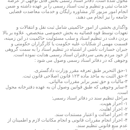
محول شده است. دفاتر اسناد رسمی بخش قابل توجهی از عرضه
خدمات ثبتی و تنظیم و ثبت اسناد رسمی را بر عهده داشته و ضمن
انجام امور مزبور کار مشاوره رایگان و خدمات معاضدت قضایی
جامعه را نیز انجام می دهند،
واگذاری بخشی از امور حاکمیتی شامل ثبت نقل و انتقالات و
تعهدات توسط قوه قضائیه به بخش خصوصی متخصص، علاوه بر بالا
بردن دقت در تنظیم اسناد و سلب مسئولیت حاکمیت در این زمینه،
قسمت مهمی از شکایات علیه حکومت یا کارگزاران حکومتی و
جبران خسارات ناشی از اشتباه در تنظیم اسناد را به سمت گروهی
از خود مردم یعنی سردفتران اسناد رسمی هدایت نموده است.
وجوهی که در دفاتر اسناد رسمی وصول می شود :
۱-حق التحریر طبق تعرفه مقرر وزارت دادگستری.
۲-حق الثبت به ماخذ ماده ۱۲۳ قانون اصلاحی قانون ثبت.
۳-مالیات و حق تمبر برابر مقررات مالیاتی.
۴-سایر وجوهی که طبق قوانین وصول آن به عهده دفترخانه محول
است.
مراحل تنظیم سند در دفاتر اسناد رسمی:
۱- احراز هویت.
۲- احراز اهلیت.
۳- احراز اصالت و اعتبار مستندات سند.
۴- احراز انجام مقررات قانونی و انجام مکاتبات لازم و اطمینان از
عدم منع قانونی تنظیم سند.