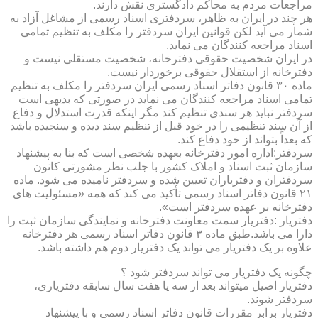
مراجعات مردم به محاکم دادگستری نقش دارند.
هر چند در ایران به ظاهر، سردفتری اسناد رسمی از مشاغل آزاد به
شمار می آید لکن قوانین ایران سردفتر را مکلف به تنظیم تمامی
اسناد مراجعه کنندگان می نماید.
در ایران شخصیت حقوقی دفترخانه، شخصیت مستقلی نیست و
دفترخانه از استقلال حقوقی برخوردار نیست.
ماده ۳۰ قانون دفاتر اسناد رسمی ایران سردفتر را مکلف به تنظیم
تمامی اسناد مراجعه کنندگان می نماید در صورتی که بدیهی است
سردفتر نباید هر سندی تنظیم کند مگر اینکه قدرت استدلال و دفاع
از آن سند تنظیمی را در خود قبل از تنظیم سند دیده و سنجیده باشد
که بعداً بتواند از خود دفاع کند.
سردفتر:اداره امور دفترخانه بعهده شخصی است که بنا به پیشنهاد
سازمان ثبت اسناد و املاک کشور با جلب نظر مشورتی کانون
سردفتران و دفتریاران تعیین شده و سردفتر نامیده می شود. ماده
۲۱ قانون دفاتر اسناد رسمی تأکید می کند که همه «مسئولیت های
دفترخانه بر عهده سردفتر است».
دفتریار :دفتریار سمت معاونت دفترخانه و نمایندگی سازمان ثبت را
دارا می باشد.طبق ماده ۳ قانون دفاتر اسناد رسمی هر دفترخانه
علاوه بر یک دفتریار می تواند یک دفتریار دوم هم داشته باشد.
چگونه یک دفتریار می تواند سردفتر شود ؟
دفتریار اصیل میتواند بعد از سه یا هفت سال سابقه دفتریاری،
سردفتر شوند.
دفتریار برابر مقررات قانون دفاتر اسناد رسمی و با پیشنهاد