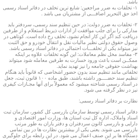
باشد.
۱- تخلفات به ضرر مراجعین: شایع ترین تخلف در دفاتر اسناد رسمی
اخذ حق التحریر اضافـــی از مشتریان می باشد .
۲- تخلفات به ضرر دولت: در حین تنظیم سند رسمی، سردفتر باید
مدارکی را برای جلب موافقت از ادارات ذیربط استعلام و از طرفین
دریافت کند اگر این کار انجام نشود، تخلف رخ داده است. کوتاهی در
وصول حقوق دولتی نظیر مالیات نقل و انتقال خودرو و حق الثبت
نیز میتواند یکی از تخلفـــات احتمالی در دفاتر اسناد رسمی باشد.
۳- مفاسد مخل نظم معاملات: این گونه تخلفات علاوه بر اینکه
ممکــن است باعث ورود خسارت به طرفین معامله شود میتواند
بهداشت حقوقی جامعه را نیز تهدید نماید.
تخلفاتی مانند تنظیم سند بدون حضور اشخاصی که قانوناً باید هنگام
تنظیم سند حضــــور داشته باشند، طبق ماده ۱۰۰ قانون ثبت، جعل
در اسناد رسمی شناخته میشود که معمولاً برای آنها مجـازات کیفری
نیز در نظر گرفته می شود.
نظارت بر دفاتر اسناد رسمی:
دفاتر اسناد رسمی توسط سازمان بازرسی کل کشور، سازمان ثبت
اسناد واملاک، اداره کل ثبت استان ها، وزارت امور اقتصادی و
دارایی و بازرسی کانون سردفتران و دفتر یاران به طور مرتب
بازرسی می شوند. یعنی یکی از بیشترین نظارت ها در بین تمامی
دستگاه ها بر این صنف اعمال می شود. در این رابطه برای جلوگیری