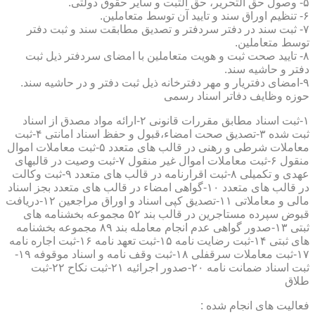
۵- وصول حق التحریر، حق الثبت و سایر حقوق دولتی.
۶- تنظیم اوراق سند و تایید آن توسط متعاملین.
۷- ثبت سند در دفتر سردفتر و تصدیق مطابقت سند و ثبت دفتر
توسط متعاملین.
۸- تایید صحت ثبت و هویت متعاملین با امضای سردفتر ذیل ثبت
دفتر و حاشیه سند.
۹-امضای دفتریار و مهر دفترخانه ذیل ثبت دفتر و در حاشیه سند.
حوزه وظایف دفاتر اسناد رسمی
۱-ثبت اسناد مطابق مقررات قانونی ۲-ارائه مواد مصدق از اسناد
ثبت شده ۳-تصدیق صحت امضاء،قبول و حفظ اسناد امانتی ۴-ثبت
معاملات شرطی و رهنی در قالب های متعدد ۵-ثبت معاملات اموال
منقول ۶-ثبت معاملات اموال غیر منقول ۷-ثبت وصیت در قالبهای
عهدی و تکمیلی ۸-ثبت اقرارنامه در قالب های متعدد ۹-ثبت وکالت
در قالب های متعدد ۱۰-گواهی امضاء در قالب های متعدد بجز اسناد
مالی و معاملاتی ۱۱-تصدیق کپی اسناد و اوراق مراجعین ۱۲-دریافت
قبوض سپرده مستاجرین در قالب بند ۵۲ مجموعه بخشنامه های
ثبتی ۱۳-صدور گواهی عدم انجام معامله بند ۸۹ مجموعه بخشنامه
های ثبتی ۱۴-ثبت رضایت نامه ۱۵-ثبت تعهد نامه ۱۶-ثبت اجاره نامه
۱۷-ثبت معاملات سرقفلی ۱۸-ثبت وقف نامه و اسناد موقوفه ۱۹-
ثبت اسناد ضمانت نامه ۲۰-صدور اجرائیه ۲۱-ثبت نکاح ۲۲-ثبت
طلاق
فعالیت های انجام شده :