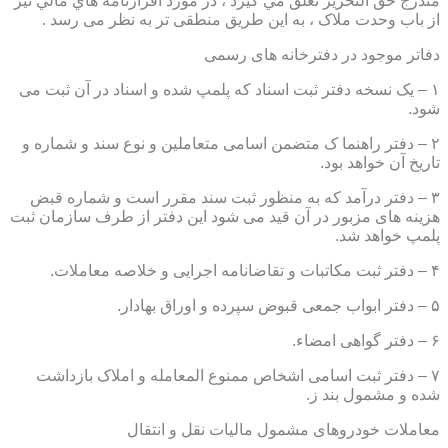
مندرج حق التحرير تعلق مي گيرد ، در مورد اقرارنامه هاي مالي نيز
از باب وحدت ملاک ، به این طریق منطقی تر به نظر می رسد .
دفاتر موجود در دفترخانه های رسمی
۱ – یک نسخه دفتر ثبت اسناد که پلمپ شده و اسناد در آن ثبت می
شود.
۲ – دفتر راهنما ک متضمن اسامی متعاملین و نوع سند و شماره و
تاریخ آن خواهد بود.
۳ – دفتر درآمد که به منظور ثبت سند مقرر است و شماره قبض
هزینه های مزبور در آن قید می شود این دفتر از طرف سازمان ثبت
پلمپ خواهد شد.
۴ – دفتر ثبت مکاتبات و تقاضانامه اجرایی و خلاصه معاملات.
۵ – دفتر ابواب جمعی قبوض سپرده و اوراق بهادار.
۶ – دفتر گواهی امضاء.
۷ – دفتر ثبت اسامی اشخاص ممنوع المعامله و املاک بازداشت
شده و مشمول بند ز.
معاملات خودروهای مشمول مالیات نقل و انتقال