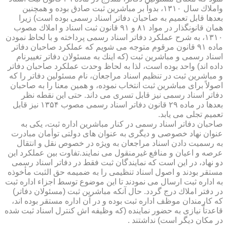
واملاك سال ۱۳۱۰، بدواً بر مباشرین ثبت صادق بوده و همچنین
بعدها قابل تعمیم به صاحبان دفاتر اسناد رسمی بوده است) زیرا
همان قانونگذار در مواد ۸۱ و ۹۱ قانون ثبت اسناد و املاك مصوب
۱۳۱۰، به شرح عملكرد دفاتر اسناد رسمی پرداخته و با لحاظ نمودن
ماده ۹۱ قانون مرقوم متوجه می شویم كه عملكرد صاحبان دفاتر
اسناد رسمی و مباشرین ثبت (كه اینك به مسئولان دفاتر تغییرنام
داده اند) واحد بوده است، لذا به لحاظ وحدت عملكرد صاحبان دفاتر
و مباشرین ثبت در تنظیم اسناد مراجعان، نام مسئولین دفاتر را كه
اصولاً برای مباشرین ثبت انتخاب نموده، و همین معنا را به صاحبان
دفاتر اسناد رسمی نیز قابل تسری می داند. حتی این نقطه نظر
بعدها در ماده ۲۹ قانون دفاتر اسناد رسمی مصوب ۱۳۵۴ نیز قابل
تعمیم تجلی می یابد.
صاحبان دفاتر اسناد رسمی در كنار مباشرین اداره ثبت، یكی به
عنوان نهاد خصوصی و دیگری به عنوان های دولتی توأمان مبادرت
به رسمیت دادن اسناد مراجعان به ویژه در خصوص نقل و انتقال
عرصه و اعیان و منافع غیرمنقول می نمایند.تفاوت بین عملكرد این
دو نهاد، در این است كه نمایندگان ثبت فقط در دفاتر اسناد رسمی
مستقر بودند و اصول اسناد تنظیمی را به ضمیمه حق الثبت مأخوذه
به اداره ثبت ارسال می نمودند تا این موضوع توسط اجزاء اداره ثبت
در دفتر املاك درج گردد. حال آنكه مباشرین ثبت (مسئولان دفاتر)
كه كارمندان موظف اداره ثبت بوده و در آن اداره مستقر بوده اند،
قاعدتاً نیازی به حضور نماینده (كه وظیفه اش كنترل اسناد ثبت شده
در مكان دیگر است) نداشتند .