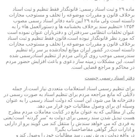
ماده ۲۹ و ثبت اسناد رسمی: قانونگذار فقط تنظیم و ثبت اسناد
برخلاف قانون و مقررات موضوعه را تخلف و مستوجب مجازات
دانسته است ولی ماده ۲۹ آیین نامه دفاتر اسناد رسمی مصوب
۱۳۵۴ «تنظیم سند برخلاف بخشنامه ها و دستورالعمل ها» را به
عنوان تخلفات انتظامی سردفتران و دفتریاران عنوان نموده است
که مورد نظر قانونگذار نبوده است،قانون فقط تنظیم و ثبت اسناد
برخلاف قانون و مقررات موضوعه را تخلف و مستوجب مجازات
دانسته است.در کشور ایران موانع ایجادشده بر سر راه تنظیم
سندرسمی موجب روی گردانی مردم از تنظیم اسنادرسمی شده
است. این مشکلات زمینه ساز دعوی و باعث افزایش حضور مردم
در محاکم و مراجع قضایی است.
دفتر اسناد رسمی چیست
برای تنظیم رسمی اسناد استعلامات متعددی نیاز است.از جمله
دلایلی که مانع مراجعه مردم برای تنظیم اسناد به صورت رسمی در
دفترخانه ها می شود، این است که دولت اسناد رسمی را به عنوان
وسیله ای برای وصول مطالبات خود قرار می دهد.
یکی از مطالبی که به عنوان مانع در کتابت معاملات مردم مطرح
هست تبدیل شدن سند رسمی برای دولت به “سر گردنه” است؛یعنی
به فردی که می خواهد سندش را منتقل کند می گویند برو از دارایی
و ادارات دیگر گواهی مفاصاحساب بگیر!!
در واقع دولت زورش نمی رسد مطالبات خود را وصول کند و