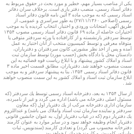
یكی از مناصب بسیار مهم، خطیر و مورد بحث در حقوق مربوط به
دفاتر اسناد رسمی، منصب دفتر یاری است. برخلاف سران دفاتر
اسناد رسمی كه به موجب ماده ۳ آئین نامه قانون دفاتر اسناد
رسمی (اصلاحی ۲۷/۱۱/۱۳۶۰) به طور سراسری و عمومی، از
طریق آگهی، امتحانات ورودی و اختبار، انتخاب گردیده یا به موجب
اختیارات حاصله از ماده ۶۹ قانون دفاتر اسناد رسمی مصوب ۱۳۵۴
توسط سردفتر بازنشسته و از كارافتاده یا ورثه سردفتر متوفی یا
متوفاه معرفی و توسط كمیسیون منتخب از آنان اختبار به عمل
آمده و پس از اخذ نظر مشورتی كانون سردفتران و دفتریاران،
دادستان محل یا دادگاه بخش (حسب مورد) توسط سازمان ثبت
اسناد و املاك كشور پیشنهاد و با ابلاغ ریاست قوه قضائیه به این
سمت منصوب خواهند شد. دفتریاران، مطابق قسمت اخیر ماده ۳
قانون دفاتر اسناد رسمی ۱۳۵۴، بنا به پیشنهاد سردفتر و به موجب
ابلاغ سازمان ثبت اسناد و املاك كشور به این سمت منصوب خواهند
شد .
از سال ۱۳۵۴ به بعد، دفترخانه اسناد رسمی توسط یك سردفتر (كه
مسئول اصلی دفترخانه می باشد) اداره می گردد و غیر از نامبرده،
سازمان اداری دفترخانه مركب از یك دفتریار اول (كه معاون
سردفتر و نماینده سازمان ثبت اسناد واملاك می باشد) و عنداللزوم
یك دفتریار دوم (كه در غیاب دفتریار اول، به عنوان جانشین قانونی
دفتریار انجام وظیفه خواهد نمود و در سایر موارد به عنوان كارمند
دفترخانه محسوب می گردد) و تعدادی كارمند (سندنویس، ثبات
واپراتور كامپیوتر و كارمند خدماتی) خواهد بود .