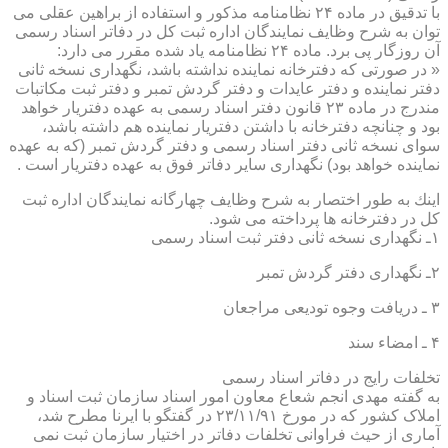
با تدقیق در ماده ۲۴ نظامنامه مذكور و استفاده از براهین عقلی می
توان به شرح وظایف نمایندگان اداره ثبت كل در دفاتر اسناد رسمی
آن روزگار پی برد. ماده ۲۴ نظامنامه یاد شده مقرر می دارد:
« در صورتی كه دفترخانه نماینده نداشته باشد، نگهداری نسخه ثانی
دفتر نماینده و دفتر عایدات و دفتر گردش تمبر و دفتر ثبت مكاتبات
مندرج در ماده ۲۳ قانون دفتر اسناد رسمی به عهده دفتریار خواهد
بود و چنانچه دفترخانه با داشتن دفتریار نماینده هم داشته باشد،
سوای نسخه ثانی دفتر اسناد رسمی و دفتر گردش تمبر (كه به عهده
نماینده خواهد بود) نگهداری سایر دفاتر فوق به عهده دفتریار است .
اینك به طور اختصار به شرح وظایف چهارگانه نمایندگان اداره ثبت
كل در دفترخانه ها پرداخته می شود.
۱ـ نگهداری نسخه ثانی دفتر ثبت اسناد رسمی
۲ـ نگهداری دفتر گردش تمبر
۳ ـ دریافت وجوه تودیعی مراجعان
۴ ـ امضاء سند
تخلفات رایج در دفاتر اسناد رسمی
به گفته مهدی انجم شعاع معاون امور اسناد سازمان ثبت اسناد و
املاک کشور که در مورخ ۲۳/۱۱/۹۱ در گفتگو با ایرنا مطرح شد،
آماری از حیث فراوانی تخلفات دفاتر در اختیار سازمان ثبت نمی