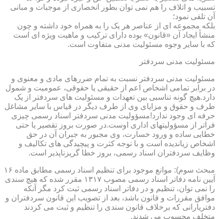
تسبیب و اتلاف را هم نمی توان بطور انحصاری از موجبات و مبانی
آن تلقی نمود؛
بلکه مجموعه ای از عناصر هر یک را به همراه خود داشته و چون
منشأ ایجاد آن «قانون» بوده دارای ترکیب و ماهیت ویژه ای است
که با سایر وجوه مسئولیت مدنی متفاوت است.
مسئولیت مدنی سردفتر
مسئولیت مدنی سردفتر نسبت به تمام ضررهای مادی و معنوی و
در برابر تمامی اشخاص اعم از حقیقی یا حقوقی، عمومیت و شمول
دارد.هیچ گونه تناسبی بین تعهدات و مسئولیت های سردفتر از یک
طرف و حقوق و مزایای وی از طرف دیگر در قیاس با سایر مشاغل
حرفه ای وجود ندارد!مسؤولیت مدنی سردفتر اسناد رسمی چیزی
فراتر از مسؤولیتهای اداری اوست.در صورت بروز تقصیر یا حتی
خطایی ساده و ورود خسارت، وی مجبور به جبران آن در حق
اشخاص زیاندیده است و با توجه کثرت و پیچیدگی های تکالیف و
وظایف سردفتران اسناد رسمی، بروز خطا گریزناپذیر است.
مبحث سوم): موانع موجود برای تنظیم اسناد رسمی مطابق ماده ۱۶
آیین نامه دفاتر اسناد رسمی مصوب ۱۳۱۷ مقرر شده که هیچ سندی
را نمی توان، تنظیم و در دفاتر اسناد رسمی ثبت کرد مگر آنکه
موافق مقررات و قانون باشد، بعد از تصویب این قانون سردفتران و
دفتریارانی که برخلاف قانون سندی را تنظیم و ثبت می کردند
متخلف محسوب می شدند.