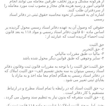
از هرگونه مشکل و بروز تخلف، طرفین معامله می توانند انجام
قانونی امور و رسید هزینه های مجاز و مصوب ثبت مورد معامله را
از سردفتران طلب کنند.
اشاره ای به قسمتی از نحوه محاسبه حقوق ثبتی در دفاتر اسناد
رسمی
حقوقي كه وصول آن به عهده دفاتر اسناد رسمي محول گرديده بر
اساس ماده ۵۰ قانون دفاتر اسناد رسمي و مواد ۱۱۸ به بعد قانون
ثبت احصاء گرديده است كه عبارتند از :
حق الثبت
۲- حق التحرير
۳- ماليا ت طبق مقررات مالياتي
۴- ساير وجوهي كه طبق قوانين ديگر محول شده باشد
حق الثبت:حق الثبت را با توجه به مقررات قانون ثبت وقانون دفاتر
اسناد رسمي ميتوان به سه بخش تقسيم الف– حق الثبت املاك كه
در دفاتر اسناد رسمي به هنگام انجام معا مله اخذ و به مازاد يا
بقاياي ثبتی تعبیر می شود .
ب- حق الثبت اسناد كه در رابطه با تمام اسناد مطرح و در ارتباط
مستقيم با كار دفاتر است .
ج - حق الثبت متفرقه كه بدون نياز به تنظیم سند وصول می گردد .
بخش اول – حق الثبت املاک:با عنايت به ماده ۱۱۸ قانون ثبت يكي