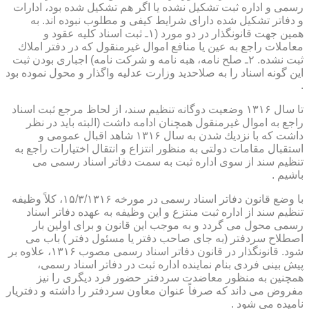
رسمی و اداره ثبت تشكیل نشده یا اگر هم تشكیل شده بود، ادارات
و دفاتر تشكیل شده دارای شرایط كیفی و مطلوب نبوده اند. به
همین جهت قانونگذار در دو مورد (۱ـ ثبت اسناد كلیه عقود و
معاملات راجع به عین یا منافع اموال غیرمنقول كه در دفتر املاك
ثبت نشده. ۲ـ صلح نامه، هبه نامه و شركت نامه) اجباری بودن ثبت
این گونه اسناد را به صلاحدید وزارت عدلیه واگذار و محول نموده بود
.
تا سال ۱۳۱۶ وضعیت دوگانه تنظیم سند، از لحاظ مرجع ثبت اسناد
راجع به اموال غیرمنقول همچنان ادامه داشت (البته باید در نظر
داشت كه با نزدیك شدن به سال ۱۳۱۶ شاهد اقبال عمومی و
استقبال مقامات دولتی به منظور انتزاع و انتقال اختیارات راجع به
تنظیم سند از سوی اداره ثبت به سمت دفاتر اسناد رسمی می
باشیم .
با وضع قانون دفاتر اسناد رسمی در مورخه ۱۵/۳/۱۳۱۶، كلاً وظیفه
تنظیم سند از اداره ثبت منتزع و این وظیفه به عهده دفاتر اسناد
رسمی محول می گردد و به موجب این قانون و برای اولین بار
اصطلاح سردفتر (به جای صاحب دفتر یا مسئول دفتر ) باب می
شود. قانونگذار در قانون دفاتر اسناد رسمی مصوب ۱۳۱۶، علاوه بر
پیش بینی فردی بنام نماینده اداره ثبت در دفاتر اسناد رسمی،
همچنین به منظور معاضدت سردفتر حضور فرد دیگری را نیز
مفروض می داند كه صرفاً عنوان معاون سردفتر را داشته و دفتریار
نامیده می شود .