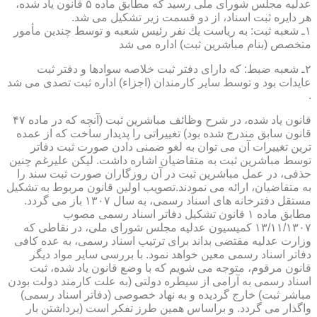
عدلیه مجلس شورای ملی رسید كه مطابق ماده ۵ قانون یاد شده،
هر دایره ثبت اسناد، از دو قسمت زیر تشكیل می شد.
۱ـ شعبه ثبت: به ریاست یك نفر رئیس شعبه و توسط چندین مأمور
متخصص (بنام مباشرین ثبت) اداره می شد
۲ـ شعبه ضبط: كه دارای دفتر ثبت خلاصه سوادها و دفتر ثبت
عایدات بود و توسط سایر كارمندان (اجزاء) اداره ثبت تصدی می شد
.
قانون یاد شده، در شرح وظائف مباشرین ثبت (آنچه كه در ماده ۴۷
قانون سابق مندرج شده بود) تغییراتی را پدیدار ساخت كه از عمده
ترین تغییرات آن می توان به لغو ضمنی دادن صورت ثبت دفاتر
توسط مباشرین ثبت به متقاضیان اشاره داشت. لیكن علیرغم چنین
حذفی، در عمل مباشرین ثبت در آن روزگاران صورت ثبت سند را
به متقاضیان، ارائه می نمودند.تصویب اولین قانون مربوط به تشكیل
مستقل دفترخانه های اسناد رسمی، به سال ۱۳۰۷ باز می گردد.
مطابق ماده ۱ قانون تشكیل دفاتر اسناد رسمی مصوب
۱۳/۱۱/۱۳۰۷ كمیسیون عدلیه مجلس شورای ملی، در نقاطی كه
وزارت عدلیه مقتضی بداند برای ترتیب اسناد رسمی، به عده كافی
دفاتر اسناد رسمی معین خواهد نمود. با بررسی سایر مواد دیگر
قانون مرقوم، متوجه می شویم كه با وضع قانون یاد شده، ثبت
اسناد رسمی به آرامی از سیطره دولتی (به علت كارمند دولت بودن
مباشر ثبت) خارج گردیده و به نهاد خصوصی (دفاتر اسناد رسمی)
واگذار می گردد. و براساس همین طرز تفكر است (برداشتن بار