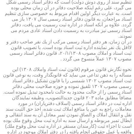
تنظیم سند از روی دوش دولت) است كه دفاتر اسناد رسمی شكل
می گیرد، علی رغم اینكه صلاحیت دفاتر در آن زمان محلی بوده
است. به عبارت دیگر اولین اقدام مربوط به خصوصی سازی تنظیم
اسناد مراجعان، به قانون دفاتر اسناد رسمی سال ۱۳۰۷ باز می
گردد. علاوه بر آنكه اسناد در اداره ثبت رسمیت می یافت، دفاتر
اسناد رسمی نیز مبادرت به رسمیت دادن اسناد عادی مردم می
نمودند.
در آن زمان، هر دفتر اسناد رسمی مركب از یك نفر صاحب دفتر و
لااقل یك نفر نماینده اداره ثبت اسناد بوده است. با تصویب قانون
ثبت اسناد و املاك مصوب ۲۰/۱/۱۳۰۸، قانون دفاتر اسناد رسمی
مصوب ۱۳۰۷ عملاً منسوخ می گردد .
نحوه نگارش قانون مرقوم (قانون ثبت اسناد واملاك ۱۳۰۸) این
مسأله را به ذهن تداعی می نماید كه قانونگذار وقت، به نوعی قانون
ثبت اسناد مصوب ۱۳۰۲ شمسی را با قانون تشكیل دفاتر اسناد
رسمی مصوب ۱۳۰۷ تلفیق نموده و حوزه صلاحیت محلی دفاتر
اسناد رسمی را از حالت محدود به حالت نامحدود تبدیل نموده است.
مضافاً مطابق ماده ۲۰۳ قانون جدیدالتصویب، وظیفه نمایندگان
اداره ثبت در دفاتر اسناد رسمی (اسلاف دفتریاران) در مورد
معاملات راجع به عین یا منافع املاك ثبت شده، اخذ حق الثبت سند
نقل و انتقال املاك و الصاق نمودن تمبر معادل آن به سند انتقالی و
ابطال تمبر مربوطه و ارسال سند به اداره ثبت محل وقوع ملك بوده
است تا اجزاء ثبت (كارمندان مستقر در اداره ثبت محل وقوع ملك)
واقعه یا عمل حقوقی انجام یافته را در دفتر املاك موجود در اداره