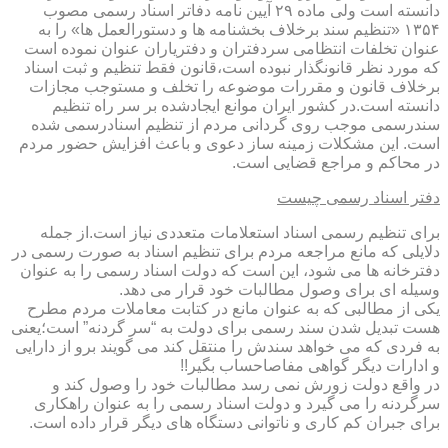
دانسته است ولی ماده ۲۹ آیین نامه دفاتر اسناد رسمی مصوب
۱۳۵۴ «تنظیم سند برخلاف بخشنامه ها و دستورالعمل ها» را به
عنوان تخلفات انتظامی سردفتران و دفتریاران عنوان نموده است
که مورد نظر قانونگذار نبوده است،قانون فقط تنظیم و ثبت اسناد
برخلاف قانون و مقررات موضوعه را تخلف و مستوجب مجازات
دانسته است.در کشور ایران موانع ایجادشده بر سر راه تنظیم
سندرسمی موجب روی گردانی مردم از تنظیم اسنادرسمی شده
است. این مشکلات زمینه ساز دعوی و باعث افزایش حضور مردم
در محاکم و مراجع قضایی است.
دفتر اسناد رسمی چیست
برای تنظیم رسمی اسناد استعلامات متعددی نیاز است.از جمله
دلایلی که مانع مراجعه مردم برای تنظیم اسناد به صورت رسمی در
دفترخانه ها می شود، این است که دولت اسناد رسمی را به عنوان
وسیله ای برای وصول مطالبات خود قرار می دهد.
یکی از مطالبی که به عنوان مانع در کتابت معاملات مردم مطرح
هست تبدیل شدن سند رسمی برای دولت به “سر گردنه” است؛یعنی
به فردی که می خواهد سندش را منتقل کند می گویند برو از دارایی
و ادارات دیگر گواهی مفاصاحساب بگیر!!
در واقع دولت زورش نمی رسد مطالبات خود را وصول کند و
سرگردنه را می گیرد و دولت اسناد رسمی را به عنوان راهکاری
برای جبران کم کاری و ناتوانی دستگاه های دیگر قرار داده است.