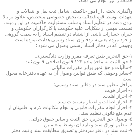
جامعه را نیز انجام می دهند،
واگذاری بخشی از امور حاکمیتی شامل ثبت نقل و انتقالات و
تعهدات توسط قوه قضائیه به بخش خصوصی متخصص، علاوه بر بالا
بردن دقت در تنظیم اسناد و سلب مسئولیت حاکمیت در این زمینه،
قسمت مهمی از شکایات علیه حکومت یا کارگزاران حکومتی و
جبران خسارات ناشی از اشتباه در تنظیم اسناد را به سمت گروهی
از خود مردم یعنی سردفتران اسناد رسمی هدایت نموده است.
وجوهی که در دفاتر اسناد رسمی وصول می شود :
۱-حق التحریر طبق تعرفه مقرر وزارت دادگستری.
۲-حق الثبت به ماخذ ماده ۱۲۳ قانون اصلاحی قانون ثبت.
۳-مالیات و حق تمبر برابر مقررات مالیاتی.
۴-سایر وجوهی که طبق قوانین وصول آن به عهده دفترخانه محول
است.
مراحل تنظیم سند در دفاتر اسناد رسمی:
۱- احراز هویت.
۲- احراز اهلیت.
۳- احراز اصالت و اعتبار مستندات سند.
۴- احراز انجام مقررات قانونی و انجام مکاتبات لازم و اطمینان از
عدم منع قانونی تنظیم سند.
۵- وصول حق التحریر، حق الثبت و سایر حقوق دولتی.
۶- تنظیم اوراق سند و تایید آن توسط متعاملین.
۷- ثبت سند در دفتر سردفتر و تصدیق مطابقت سند و ثبت دفتر