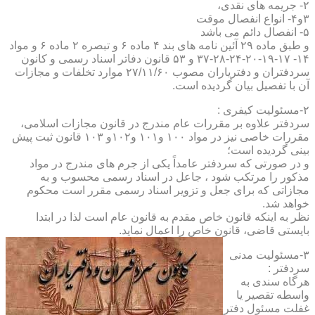
۲- جریمه های نقدی،
۳و۴- انواع انفصال موقت
۵- انفصال دائم می باشد
و طبق ماده ۲۹ آئین نامه های بند ۴ ماده ۶ و تبصره ۲ ماده ۶ و مواد
۱۴- ۱۷-۱۹-۲۰-۲۴-۲۸-۳۷ و ۵۳ قانون دفاتر اسناد رسمی و کانون
سردفتران و دفتریاران مصوب ۲۷/۱۱/۶۰ موارد تخلفات و مجازات
آن با تفصیل بیان گردیده است.
۲-مسئولیت کیفری :
سردفتر علاوه بر مقررات عام مندرج در قانون مجازات اسلامی،
مقررات خاصی نیز در مواد ۱۰۰ و۱۰۱ و۱۰۲و ۱۰۳ قانون ثبت پیش
بینی گردیده است؛
و در صورتی که سردفتر عامداً یکی از جرم های مندرج در مواد
مذکور را مرتکب شود ، جاعل در اسناد رسمی محسوب و به
مجازاتی که برای جعل و تزویر اسناد رسمی مقرر است محکوم
خواهد شد.
نظر به اینکه قانون خاص مقدم به قانون عام است لذا در ابتدا
بایستی قاضی، قانون خاص را اعمال نماید.
۳-مسئولیت مدنی
سردفتر :
هرگاه سندی به
واسطه تقصیر یا
غفلت مسئول دفتر