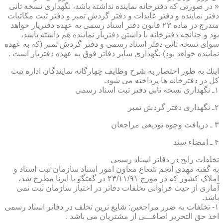
« در صورتی كه دفترخانه نماینده نداشته باشد، نگهداری نسخه ثانی
دفتر نماینده و دفتر عایدات و دفتر گردش تمبر و دفتر ثبت مكاتبات
مندرج در ماده ۲۳ قانون دفتر اسناد رسمی به عهده دفتریار خواهد
بود و چنانچه دفترخانه با داشتن دفتریار نماینده هم داشته باشد،
سوای نسخه ثانی دفتر اسناد رسمی و دفتر گردش تمبر (كه به عهده
نماینده خواهد بود) نگهداری سایر دفاتر فوق به عهده دفتریار است .
اینك به طور اختصار به شرح وظایف چهارگانه نمایندگان اداره ثبت
كل در دفترخانه ها پرداخته می شود.
۱ـ نگهداری نسخه ثانی دفتر ثبت اسناد رسمی
۲ـ نگهداری دفتر گردش تمبر
۳ ـ دریافت وجوه تودیعی مراجعان
۴ ـ امضاء سند
تخلفات رایج در دفاتر اسناد رسمی
به گفته مهدی انجم شعاع معاون امور اسناد سازمان ثبت اسناد و
املاک کشور که در مورخ ۲۳/۱۱/۹۱ در گفتگو با ایرنا مطرح شد،
آماری از حیث فراوانی تخلفات دفاتر در اختیار سازمان ثبت نمی
باشد.
۱- تخلفات به ضرر مراجعین: شایع ترین تخلف در دفاتر اسناد رسمی
اخذ حق التحریر اضافـــی از مشتریان می باشد .