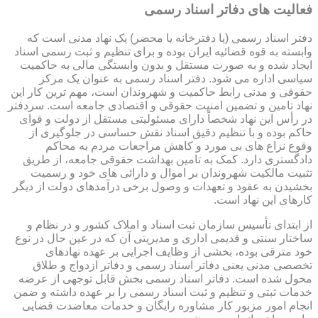
فعالیت های دفاتر اسناد رسمی
دفتر اسناد رسمی (یا دفترخانه یا محضر) یک نهاد مدنی است که
وابسته به قوه قضائیه ایران بوده و برای تنظیم و ثبت رسمی اسناد
ایجاد شده و به صورت مستقل و بدون وابستگی مالی به حاکمیت
سیاسی اداره می شود. دفتر اسناد رسمی به عنوان یک مرکز
حقوقی و مدنی رابط حاکمیت و شهروندان است، مهم ترین کار این
نهاد تامین و تضمین امنیت حقوقی و اقتصادی جامعه است. سردفتر
در رأس این نهاد شخصاً دارای مسئولیتی مستقل از دولت و قوای
حاکم بوده و با تنظیم دقیق اسناد نقش حساسی در جلوگیری از
وقوع نزاع های بی مورد و کاهش مراجعات مردم به محاکم
دادگستری دارد. کمک به تامین بهداشت حقوقی جامعه، از طریق
تثبیت مالکیت شهروندان بر اموال و دارائی های خود و رسمیت
بخشیدن به عقود و تعهدات و وصول برخی درآمدهای دولت از دیگر
کارهای این نهاد است.
از ابتدای تأسیس سازمان ثبت اسناد و املاک کشور و در نظام و
ساختار سنتی و قدیمی اداری و مدیریتی آن که در عین حال در نوع
خود مترقی بوده، بخشی از وظایف اجرایی بر عهده نهادهای
تخصصی مدنی یعنی دفاتر اسناد رسمی و دفاتر ازدواج و طلاق
محول شده است. دفاتر اسناد رسمی بخش قابل توجهی از عرضه
خدمات ثبتی و تنظیم و ثبت اسناد رسمی را بر عهده داشته و ضمن
انجام امور مزبور کار مشاوره رایگان و خدمات معاضدت قضایی