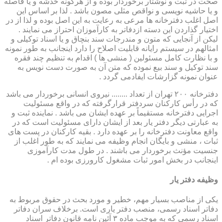
صحت در ثبت و نوشتار برخوردار بوده و از هرگونه خدشه و یا فاصله
و یا حاشیه نویسی و نواقص مثلی مصون باشد . لذا بر اساس این
اصل اغلب دفترخانه ها مرعی به رعایت به این اصل بوده و لذا از در
اختیار گذاردن این دسته ازدفاتر به کارآموزان احتراز می نمایند .
لیکن از آنجایی که متون و مندرجات سند بنچاق و یا اسناد توکیلی و
امثالهم در سیستم رایانه قابلیت اصلاح را دارد اینجانب به طور نمونه
و با نظارت کامل مسئولین ( منشی ها ) اقدام به تنظیم چند فقره
سند توکیل و سند بیع نموده که متن آن به صورت دست نویس به
عنوان نمونه گزارشات ایفادمی گردد .
دفترخانه ۲۰۰ تهران از تعداد ........ نیروی انسانی برخوردار می باشد
که در رأس کارکنان سردفتر قرارگرفته که در واقع مسئولیت
اجرایی دفترخانه مستقیماً بر عهده ایشان می باشد . نماینده ثبت و
به عبارتی دیگر دفتر یار بعد از ایشان دارای مسئولیت است که در
واقع معاونت دفترخانه را بر عهده دارد . بقیه کارکنان در پست های
ثبات ، منشی و بایگان انجام وظیفه می نمایند که به طور اغلب از
جنسیت مؤنث برخوردار می باشند . در طول مدت کارآموزی
اینجانب در بخش امور ثبات مشغول کارورزی بوده ام .
وظیفه دفتر یار
یكی از مناصب بسیار مهم، خطیر و مورد بحث در حقوق مربوط به
دفاتر اسناد رسمی، منصب دفتر یاری است. برخلاف سران دفاتر
اسناد رسمی كه به موجب ماده ۳ آئین نامه قانون دفاتر اسناد