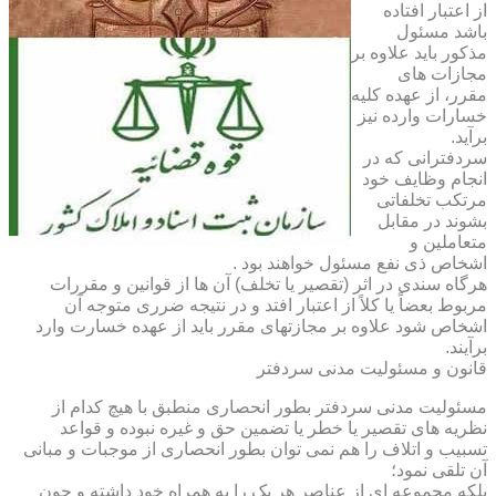
از اعتبار افتاده
باشد مسئول
مذکور باید علاوه بر
مجازات های
مقرر، از عهده کلیه
خسارات وارده نیز
برآید.
سردفترانی که در
انجام وظایف خود
مرتکب تخلفاتی
بشوند در مقابل
متعاملین و
اشخاص ذی نفع مسئول خواهند بود .
هرگاه سندی در اثر (تقصیر یا تخلف) آن ها از قوانین و مقررات
مربوط بعضاً یا کلاً از اعتبار افتد و در نتیجه ضرری متوجه آن
اشخاص شود علاوه بر مجازتهای مقرر باید از عهده خسارت وارد
برآیند.
قانون و مسئولیت مدنی سردفتر
مسئولیت مدنی سردفتر بطور انحصاری منطبق با هیچ کدام از
نظریه های تقصیر یا خطر یا تضمین حق و غیره نبوده و قواعد
تسبیب و اتلاف را هم نمی توان بطور انحصاری از موجبات و مبانی
آن تلقی نمود؛
بلکه مجموعه ای از عناصر هر یک را به همراه خود داشته و چون