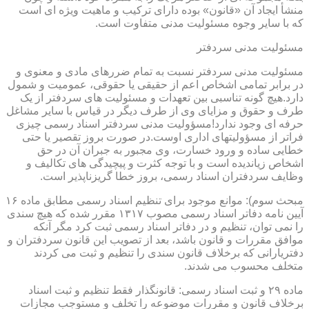
منشأ ایجاد آن «قانون» بوده دارای ترکیب و ماهیت ویژه ای است
که با سایر وجوه مسئولیت مدنی متفاوت است.
مسئولیت مدنی سردفتر
مسئولیت مدنی سردفتر نسبت به تمام ضررهای مادی و معنوی و
در برابر تمامی اشخاص اعم از حقیقی یا حقوقی، عمومیت و شمول
دارد.هیچ گونه تناسبی بین تعهدات و مسئولیت های سردفتر از یک
طرف و حقوق و مزایای وی از طرف دیگر در قیاس با سایر مشاغل
حرفه ای وجود ندارد!مسؤولیت مدنی سردفتر اسناد رسمی چیزی
فراتر از مسؤولیتهای اداری اوست.در صورت بروز تقصیر یا حتی
خطایی ساده و ورود خسارت، وی مجبور به جبران آن در حق
اشخاص زیاندیده است و با توجه کثرت و پیچیدگی های تکالیف و
وظایف سردفتران اسناد رسمی، بروز خطا گریزناپذیر است.
مبحث سوم): موانع موجود برای تنظیم اسناد رسمی مطابق ماده ۱۶
آیین نامه دفاتر اسناد رسمی مصوب ۱۳۱۷ مقرر شده که هیچ سندی
را نمی توان، تنظیم و در دفاتر اسناد رسمی ثبت کرد مگر آنکه
موافق مقررات و قانون باشد، بعد از تصویب این قانون سردفتران و
دفتریارانی که برخلاف قانون سندی را تنظیم و ثبت می کردند
متخلف محسوب می شدند.
ماده ۲۹ و ثبت اسناد رسمی: قانونگذار فقط تنظیم و ثبت اسناد
برخلاف قانون و مقررات موضوعه را تخلف و مستوجب مجازات