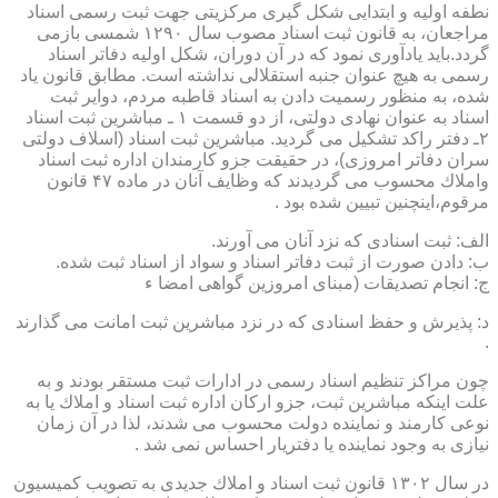
نطفه اولیه و ابتدایی شكل گیری مركزیتی جهت ثبت رسمی اسناد
مراجعان، به قانون ثبت اسناد مصوب سال ۱۲۹۰ شمسی بازمی
گردد.باید یادآوری نمود كه در آن دوران، شكل اولیه دفاتر اسناد
رسمی به هیچ عنوان جنبه استقلالی نداشته است. مطابق قانون یاد
شده، به منظور رسمیت دادن به اسناد قاطبه مردم، دوایر ثبت
اسناد به عنوان نهادی دولتی، از دو قسمت ۱ ـ مباشرین ثبت اسناد
۲ـ دفتر راكد تشكیل می گردید. مباشرین ثبت اسناد (اسلاف دولتی
سران دفاتر امروزی)، در حقیقت جزو كارمندان اداره ثبت اسناد
واملاك محسوب می گردیدند كه وظایف آنان در ماده ۴۷ قانون
مرقوم،اینچنین تبیین شده بود .
الف: ثبت اسنادی كه نزد آنان می آورند.
ب: دادن صورت از ثبت دفاتر اسناد و سواد از اسناد ثبت شده.
ج: انجام تصدیقات (مبنای امروزین گواهی امضا ء
د: پذیرش و حفظ اسنادی كه در نزد مباشرین ثبت امانت می گذارند
.
چون مراكز تنظیم اسناد رسمی در ادارات ثبت مستقر بودند و به
علت اینكه مباشرین ثبت، جزو اركان اداره ثبت اسناد و املاك یا به
نوعی كارمند و نماینده دولت محسوب می شدند، لذا در آن زمان
نیازی به وجود نماینده یا دفتریار احساس نمی شد .
در سال ۱۳۰۲ قانون ثبت اسناد و املاك جدیدی به تصویب كمیسیون