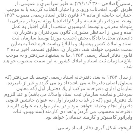
رسمی (اصلاحی ۲۷/۱۱/۱۳۶۰) به طور سراسری و عمومی، از
طریق آگهی، امتحانات ورودی و اختبار، انتخاب گردیده یا به موجب
اختیارات حاصله از ماده ۶۹ قانون دفاتر اسناد رسمی مصوب ۱۳۵۴
توسط سردفتر بازنشسته و از كارافتاده یا ورثه سردفتر متوفی یا
متوفاه معرفی و توسط كمیسیون منتخب از آنان اختبار به عمل
آمده و پس از اخذ نظر مشورتی كانون سردفتران و دفتریاران،
دادستان محل یا دادگاه بخش (حسب مورد) توسط سازمان ثبت
اسناد و املاك كشور پیشنهاد و با ابلاغ ریاست قوه قضائیه به این
سمت منصوب خواهند شد. دفتریاران، مطابق قسمت اخیر ماده ۳
قانون دفاتر اسناد رسمی ۱۳۵۴، بنا به پیشنهاد سردفتر و به موجب
ابلاغ سازمان ثبت اسناد و املاك كشور به این سمت منصوب خواهند
شد .
از سال ۱۳۵۴ به بعد، دفترخانه اسناد رسمی توسط یك سردفتر (كه
مسئول اصلی دفترخانه می باشد) اداره می گردد و غیر از نامبرده،
سازمان اداری دفترخانه مركب از یك دفتریار اول (كه معاون
سردفتر و نماینده سازمان ثبت اسناد واملاك می باشد) و عنداللزوم
یك دفتریار دوم (كه در غیاب دفتریار اول، به عنوان جانشین قانونی
دفتریار انجام وظیفه خواهد نمود و در سایر موارد به عنوان كارمند
دفترخانه محسوب می گردد) و تعدادی كارمند (سندنویس، ثبات
واپراتور كامپیوتر و كارمند خدماتی) خواهد بود .
تاریخچه شكل گیری دفاتر اسناد رسمی: