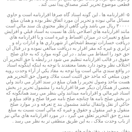
قطعی موضوع تحریر کمتر مصداق پیدا نمی کند .
۵- اقرارنامه ها ، اين گونه اسناد گاه صرفا اقرارنامه است و حاوي
مسائل مالي نبوده و تحرير آن مورد اتفاق نظر بوده و همان مبلغ
۳۰۰۰۰ ريال مي باشد ولي گاهي ازنظر محتوي يك سند مالي است
مانند اقرارنامه هاي اصلاحي بانك ها نسبت به اسناد قبلي و افزايش
مبلغ و تغييرات در ميزان اقساط و غيره است و يا اقرارنامه هاي
دريافت خسارات توسط اشخاص از شهرداري ها و ادارات راه و
ترابري و غيره كه مقر اقرار به دريافت مبالغي نموده و در قبال آن
حق خود را اسقاط مي نمايد ، در اين گونه موارد كه به جاي صلح
حقوق در قالب اقرارنامه تنظيم مي شود در رابطه با حق التحرير آن
اختلاف نظر وجود دارد بعضا معتقدند با توجه به اينكه اينگونه اسناد
در واقع سندي مالي است وبا توجه به مفاد يكي از آراء وحدت رويه
چون مبلغي كه ماخذ حق الثبت است ملاك وصول حق التحرير هم
هست ماخذ وصول تحرير را همان مبلغ در سند اقرار مي دانند ولي
بعضي از همكاران ديگر صرفا اقرارنامه را مشمول تحرير در بخش
اسناد غيرمالي و اقرارنامه ميدانند ولي بنظر مي رسد همانگونه كه
در بخش صلح نامه ها چنانچه صلح نامه صرفا صلح و فاقد مبلغ و
حاكي از نقل وانتقال نباشد مشمول بند ج تعرفه و در موارد صلح
منقول و غير منقول و حقوق و غيره كه مالي است نسبت به مبلغ
مندرج حق التحرير تعلق مي گيرد ، در مورد اقرارنامه هاي مالي نيز
از باب وحدت ملاک ، به این طریق منطقی تر به نظر می رسد .
دفاتر موجود در دفترخانه های رسمی