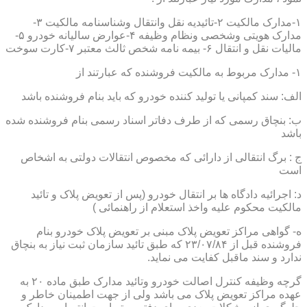
۱-مدارک مالکیت ۲-تائیدیه نقل وانتقال وشناسنامه مالکیت ۳-
مدارک هویتی وشخصی ونظام وظیفه ۴-عوارض سالیانه خودرو ۵-
مالیات نقل و انتقال ۶- بیمه نامه شخص ثالث معتبر ۷-کارت سوخت
۱- مدارک مربوط به مالکیت فروشنده که عبارتند از
الف: سند کمپانی یا تولید کننده خودرو که باید بنام فروشنده باشد
ب: بنچاق رسمی که از طرف دفاتر اسناد رسمی بنام فروشنده شده
باشد
ج : برگ انتقالی از دارائی که مخصوص انتقالات دولتی به اشخاص
است
د: اجرائیه دادگاه ها بر انتقال خودرو (پس از تعویض پلاک و تائید
مالکیت محکوم علیه واخذ استعلام از راهنمائی )
ه- گواهی مراکز تعویض پلاک مبنی بر تعویض پلاک خودرو بنام
فروشنده قبل از ۲۳/۰۷/۸۴ که طبق تائید سازمان ثبت نیاز به بنچاق
ندارد و سند ماقبل کفایت می نماید.
گرچه وظیفه کنترل اصالت خودرو وتائید مدارک طبق ماده ۲۰ به
عهده مراکز تعویض پلاک می باشد ولی از جهت اطمینان خاطر و