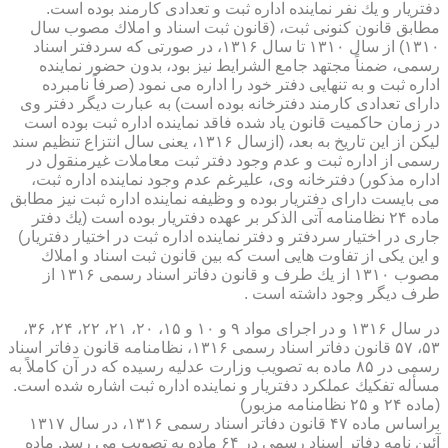
دفتریار و یك نفر نماینده اداره ثبت و تعدادی كارمند بوده است.
مطابق قانون كنونی ثبت، (قانون ثبت اسناد و املاك مصوب سال
۱۳۱۰) از سال ۱۳۱۰ تا سال ۱۳۱۶، در صورتی كه سردفتر اسناد
رسمی، ضمناً مجتهد جامع الشرایط نیز بود، بدون حضور نماینده
اداره ثبت و به تنهایی دفتر خود را اداره می نمود (صرفاً نامبرده
دارای تعدادی كارمند دفترخانه بوده است) به عبارت دیگر دفتر وی
در زمان حاكمیت قانون یاد شده فاقد نماینده اداره ثبت بوده است
لیكن از این تاریخ به بعد، (ازسال ۱۳۱۶، یعنی سال انتزاع تنظیم سند
رسمی از اداره ثبت و عدم وجود دفتر ثبت معاملات غیرمنقول در
اداره مذكور) دفترخانه وی، علیرغم عدم وجود نماینده اداره ثبت،
می بایست دارای دفتریار بوده و وظیفه نماینده اداره ثبت نیز مطابق
ماده ۲۴ نظامنامه آتی الذكر بر عهده دفتریار بوده است (یك دفتر
جاری در اختیار سردفتر و دفتر نماینده اداره ثبت در اختیار دفتریار)
و این یكی از تفاوت هایی است كه بین قانون ثبت اسناد و املاك
مصوب ۱۳۱۰ از یك طرف و قانون دفاتر اسناد رسمی ۱۳۱۶ از
طرف دیگر وجود داشته است .
در سال ۱۳۱۶ و در اجرای مواد ۹ و ۱۰ و ۱۵، ۲۰، ۲۱، ۲۲، ۲۴، ۳۶،
۵۳، ۵۷ قانون دفاتر اسناد رسمی ۱۳۱۶، نظامنامه قانون دفاتر اسناد
رسمی در ۸۵ ماده به تصویب وزارت عدلیه رسیده كه در آن كاملاً به
مسأله تفكیك عملكرد دفتریار و نماینده اداره ثبت اشاره شده است.
(ماده ۲۴ و ۲۵ نظامنامه مزبور)
براساس ماده ۴۷ قانون دفاتر اسناد رسمی ۱۳۱۶، در سال ۱۳۱۷
آئین نامه دفاتر اسناد رسمی در ۶۴ ماده به تصویب می رسد. ماده