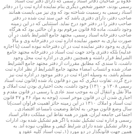
علاوه بر صاحبان دفاتر اسناد رسمی كه دارای دفتر ثبت اسناد
رسمی بودند، حضور شخص دیگری بنام نماینده اداره ثبت را در دفاتر
اسناد رسمی به رسمیت شناخته بود كه وی نیز می بایست همانند
صاحب دفتر، دارای دفتری باشد كه عین سند ثبت شده در دفتر
صاحب دفتر را در دفتر خود درج نماید. استثنایی كه در این زمینه
وجود داشت، ماده ۸۵ قانون مرقوم بود و آن حالتی بود كه هرگاه
صاحب دفترخانه اسناد رسمی، مجتهد جامع الشرایط باشد، در آن
صورت نیازی به حضور نماینده اداره ثبت در دفترخانه وی و مآلا
نیازی به وجود دفتر نماینده ثبت در آن دفترخانه نبوده است (با اجازه
عدلیه) بلكه دفتری واحد جهت ثبت اسناد در دفترخانه مجتهد جامع
الشرایط قرار داشته و همچنین دفتری در اداره ثبت محل وجود
داشت، تا سندی كه مطابق مقررات از دفتر مجتهد جامع الشرایط
صادر شده و انتساب امضاء مجتهد جامع الشرایط از نظر اداره ثبت
مسلم باشد، به وسیله اجزاء ثبت در دفتر موجود در اداره ثبت نیز
درج گردد. تفاوت دیگری كه بین دو قانون یاد شده (قانون ثبت اسناد
رسمی ۱۳۰۸ و ۱۳۱۰) وجود داشت، بحث اختیاری بودن ثبت املاك و
مالاً نقل و انتقال آن به موجب سند عادی یا رسمی در قانون مقدم و
اجباری شدن آن در قانون موخر است. (توجه به مواد ۴۶ و ۴۷ قانون
ثبت اسناد و املاك ۱۳۱۰ در این زمینه حائز اهمیت فراوان است)تا
سال وضع قانون موخر، به لحاظ وضعیت نامساعد اقتصادی ـ
اجتماعی جامعه ایران، هنوز در همه نقاط این مملكت دفاتر اسناد
رسمی و اداره ثبت تشكیل نشده یا اگر هم تشكیل شده بود، ادارات
و دفاتر تشكیل شده دارای شرایط كیفی و مطلوب نبوده اند. به
همین جهت قانونگذار در دو مورد (۱ـ ثبت اسناد كلیه عقود و