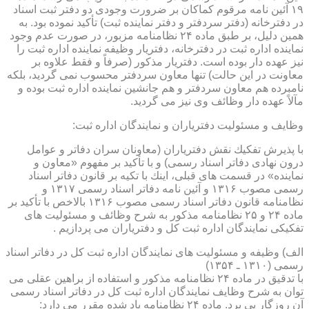
۱۹ آئین نامه مرقوم كماكان بر ضرورت وجودی دو دفتر ثبت اسناد
در دفترخانه (دفتر سردفتر و دفتر نماینده ثبت) تأكید نموده بود. به
همین دلیل، بر طبق ماده ۲۴ نظامنامه مزبور، در صورت عدم وجود
نماینده اداره ثبت در دفترخانه، دفتریار وظیفه نماینده اداره ثبت را
نیز عهده دار بوده است. دفتریار مذكور (صرفاً و فقط علاوه بر
معاونت در این حالت) تنها معاون سردفتر محسوب نمی گردید، بلكه
نامبرده هم معاون سردفتر و هم جانشین نماینده اداره ثبت بوده و
مآلاً عهده دار وظائف وی نیز می گردید.
وظایف و مسئولیت دفتریاران و نمایندگان اداره ثبت:
با پذیرش تفكیك نقش دفتریاران (معاونان سران دفاتر و عوامل
درون نهادی دفاتر اسناد رسمی) و با تأكید بر مفهوم «معاون و
نماینده» در قسمت های قبلی، اینك با تكیه بر قانون دفاتر اسناد
رسمی مصوب ۱۳۱۶ و آئین نامه دفاتر اسناد رسمی ۱۳۱۷ و
نظامنامه قانون دفاتر اسناد رسمی مصوب ۱۳۱۶ بالاخص با تأكید بر
ماده ۲۴ و ۲۵ نظامنامه مذكور به شرح وظائف و مسئولیت های
تفكیكی نمایندگان اداره ثبت كل و دفتریاران می پردازیم .
الف) وظیفه و مسئولیت های نمایندگان اداره ثبت كل در دفاتر اسناد
رسمی (۱۳۱۰ ـ ۱۳۵۴)
با تدقیق در ماده ۲۴ نظامنامه مذكور و استفاده از براهین عقلی می
توان به شرح وظایف نمایندگان اداره ثبت كل در دفاتر اسناد رسمی
آن روزگار پی برد. ماده ۲۴ نظامنامه یاد شده مقرر می دارد: