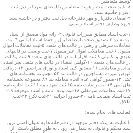
توسط متعاملین.
۸- تایید صحت ثبت و هویت متعاملین با امضای سردفتر ذیل ثبت
دفتر و حاشیه سند.
۹-امضای دفتریار و مهر دفترخانه ذیل ثبت دفتر و در حاشیه سند.
حوزه وظایف دفاتر اسناد رسمی
۱-ثبت اسناد مطابق مقررات قانونی ۲-ارائه مواد مصدق از اسناد
ثبت شده ۳-تصدیق صحت امضاء،قبول و حفظ اسناد امانتی ۴-ثبت
معاملات شرطی و رهنی در قالب های متعدد ۵-ثبت معاملات اموال
منقول ۶-ثبت معاملات اموال غیر منقول ۷-ثبت وصیت در قالبهای
عهدی و تکمیلی ۸-ثبت اقرارنامه در قالب های متعدد ۹-ثبت وکالت
در قالب های متعدد ۱۰-گواهی امضاء در قالب های متعدد بجز اسناد
مالی و معاملاتی ۱۱-تصدیق کپی اسناد و اوراق مراجعین ۱۲-دریافت
قبوض سپرده مستاجرین در قالب بند ۵۲ مجموعه بخشنامه های
ثبتی ۱۳-صدور گواهی عدم انجام معامله بند ۸۹ مجموعه بخشنامه
های ثبتی ۱۴-ثبت رضایت نامه ۱۵-ثبت تعهد نامه ۱۶-ثبت اجاره نامه
۱۷-ثبت معاملات سرقفلی ۱۸-ثبت وقف نامه و اسناد موقوفه ۱۹-
ثبت اسناد ضمانت نامه ۲۰-صدور اجرائیه ۲۱-ثبت نکاح ۲۲-ثبت
طلاق
فعالیت های انجام شده :
با عنایت به اینکه دفاتر موجود در دفترخانه ها به عنوان اصلی ترین
سند محکم و قانونی به شمار می رود ، به طور مطلق بایستی از