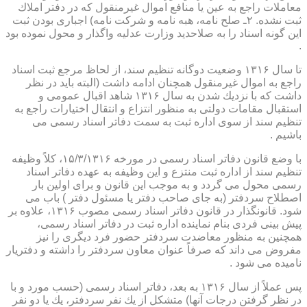
معاملات راجع به عین یا منافع اموال غیرمنقول كه در دفتر املاك
ثبت نشده. ۲ـ صلح نامه، هبه نامه و شركت نامه) اجباری بودن ثبت
این گونه اسناد را به صلاحدید وزارت عدلیه واگذار و محول نموده بود
.
تا سال ۱۳۱۶ وضعیت دوگانه تنظیم سند، از لحاظ مرجع ثبت اسناد
راجع به اموال غیرمنقول همچنان ادامه داشت (البته باید در نظر
داشت كه با نزدیك شدن به سال ۱۳۱۶ شاهد اقبال عمومی و
استقبال مقامات دولتی به منظور انتزاع و انتقال اختیارات راجع به
تنظیم سند از سوی اداره ثبت به سمت دفاتر اسناد رسمی می
باشیم .
با وضع قانون دفاتر اسناد رسمی در مورخه ۱۵/۳/۱۳۱۶، كلاً وظیفه
تنظیم سند از اداره ثبت منتزع و این وظیفه به عهده دفاتر اسناد
رسمی محول می گردد و به موجب این قانون و برای اولین بار
اصطلاح سردفتر (به جای صاحب دفتر یا مسئول دفتر ) باب می
شود. قانونگذار در قانون دفاتر اسناد رسمی مصوب ۱۳۱۶، علاوه بر
پیش بینی فردی بنام نماینده اداره ثبت در دفاتر اسناد رسمی،
همچنین به منظور معاضدت سردفتر حضور فرد دیگری را نیز
مفروض می داند كه صرفاً عنوان معاون سردفتر را داشته و دفتریار
نامیده می شود .
پس عملاً از سال ۱۳۱۶ به بعد، دفاتر اسناد رسمی (حسب مورد و با
در نظر گرفتن درجات آنها) متشكل از یك نفر سردفتر، یك یا دو نفر