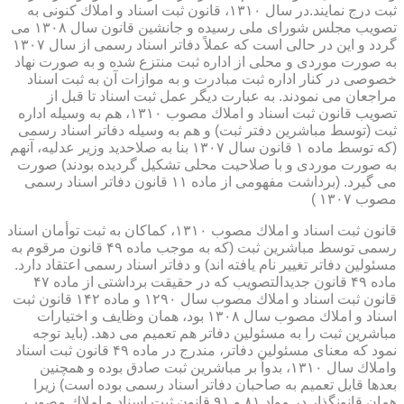
ثبت درج نمایند.در سال ۱۳۱۰، قانون ثبت اسناد و املاك كنونی به
تصویب مجلس شورای ملی رسیده و جانشین قانون سال ۱۳۰۸ می
گردد و این در حالی است كه عملاً دفاتر اسناد رسمی از سال ۱۳۰۷
به صورت موردی و محلی از اداره ثبت منتزع شده و به صورت نهاد
خصوصی در كنار اداره ثبت مبادرت و به موازات آن به ثبت اسناد
مراجعان می نمودند. به عبارت دیگر عمل ثبت اسناد تا قبل از
تصویب قانون ثبت اسناد و املاك مصوب ۱۳۱۰، هم به وسیله اداره
ثبت (توسط مباشرین دفتر ثبت) و هم به وسیله دفاتر اسناد رسمی
(كه توسط ماده ۱ قانون سال ۱۳۰۷ بنا به صلاحدید وزیر عدلیه، آنهم
به صورت موردی و با صلاحیت محلی تشكیل گردیده بودند) صورت
می گیرد. (برداشت مفهومی از ماده ۱۱ قانون دفاتر اسناد رسمی
مصوب ۱۳۰۷ )
قانون ثبت اسناد و املاك مصوب ۱۳۱۰، كماكان به ثبت توأمان اسناد
رسمی توسط مباشرین ثبت (كه به موجب ماده ۴۹ قانون مرقوم به
مسئولین دفاتر تغییر نام یافته اند) و دفاتر اسناد رسمی اعتقاد دارد.
ماده ۴۹ قانون جدیدالتصویب كه در حقیقت برداشتی از ماده ۴۷
قانون ثبت اسناد و املاك مصوب سال ۱۲۹۰ و ماده ۱۴۲ قانون ثبت
اسناد و املاك مصوب سال ۱۳۰۸ بود، همان وظایف و اختیارات
مباشرین ثبت را به مسئولین دفاتر هم تعمیم می دهد. (باید توجه
نمود كه معنای مسئولین دفاتر، مندرج در ماده ۴۹ قانون ثبت اسناد
واملاك سال ۱۳۱۰، بدواً بر مباشرین ثبت صادق بوده و همچنین
بعدها قابل تعمیم به صاحبان دفاتر اسناد رسمی بوده است) زیرا
همان قانونگذار در مواد ۸۱ و ۹۱ قانون ثبت اسناد و املاك مصوب