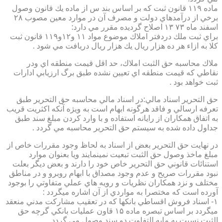
ماده ۱۱۹ قانون ثبت كه بر اساس بند س از ماده يك قانون وصول
برخي از درآمدهاي دولت و مصرف آن در موارد معين مصوب ۲۸
اسفند ماه ۷۳ ۱۳ اصلاح گرديده مقرر مي دارد:
براي ثبت ملك دردفتر املاك موضوع مواد ۱۱ و۱۲و۱۱۹ قانون ثبت
كلا به ازاء هر ده هزار ريال يك هزار ريال دريافت مي شود .
ملاك محاسبه حق الثبت املاك، حد اقل قيمت منطقه اي ودر
نقاطي كه قيمت منطقه اي تعيين نشده طبق برگ ارزيابي ادارات
ثبت خواهد بود .
حق التحرير اسناد مالي:در اسناد مالي محاسبه حق التحرير طبق
تعرفه ارسالي و فاقد هرگونه ابهام است به ويژه آنكه اكثريت قريب
به اتفاق همكاران از رايانه استفاده و با وارد كردن مبلغ سند طبق
جداول داده شده به سيستم حق التحرير محاسبه مي گردد .
در نهايت حق التحرير بعض از اسناد به لحاظ وجود مقررات خاص از
مبلغ ماخذ وصول حق الثبت تبعيت نمينمايند ويا بعنوان موارد
استنائات قانوني حق التحرير خاص خود را دارند و بعض ديگر بعلت
نبود مقررات صريح و عدم وجود مصداق با ابهام روبرو و در مناطق
مختلف و نزد همكاران نظريات و رويه هاي عملي متفاوتي را بوجود
آورده است كه مختصرا به مواردي از آن اشاره ميگردد :
۱- اسناد فروش اقساطي بانكها كه در تعقيب مشاركت مدني منعقد
ميگردد بر اساس تبصره ماده ۱۵ قاون عمليات بانكي گرچه حق
الثبت نسبت به مابه التفاوت دو سند وصول مي گردد .