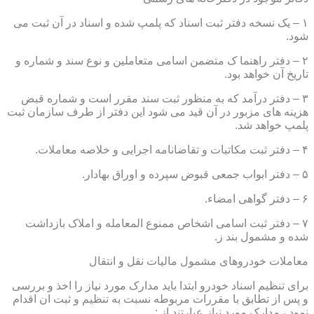
۱ – یک نسخه دفتر ثبت اسناد که پلمپ شده و اسناد در آن ثبت می
شود.
۲ – دفتر راهنما ک متضمن اسامی متعاملین و نوع سند و شماره و
تاریخ آن خواهد بود.
۳ – دفتر درآمد که به منظور ثبت سند مقرر است و شماره قبض
هزینه های مزبور در آن قید می شود این دفتر از طرف سازمان ثبت
پلمپ خواهد شد.
۴ – دفتر ثبت مکاتبات و تقاضانامه اجرایی و خلاصه معاملات.
۵ – دفتر ابواب جمعی قبوض سپرده و اوراق بهادار.
۶ – دفتر گواهی امضاء.
۷ – دفتر ثبت اسامی اشخاص ممنوع المعامله و املاک بازداشت
شده و مشمول بند ز.
معاملات خودروهای مشمول مالیات نقل و انتقال
برای تنظیم اسناد خودرو ابتدا باید مدارک مورد نیاز را اخذ و بررسی
و پس از تطابق با مقررات مربوطه نسبت به تنظیم و ثبت ان اقدام
نمود ، مدارک مورد نیاز عبارتند از :