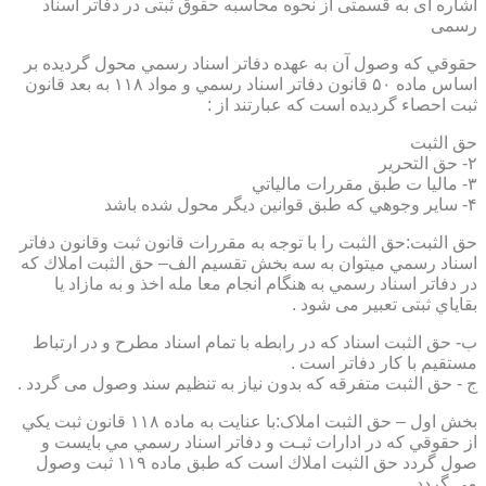
اشاره ای به قسمتی از نحوه محاسبه حقوق ثبتی در دفاتر اسناد
رسمی
حقوقي كه وصول آن به عهده دفاتر اسناد رسمي محول گرديده بر
اساس ماده ۵۰ قانون دفاتر اسناد رسمي و مواد ۱۱۸ به بعد قانون
ثبت احصاء گرديده است كه عبارتند از :
حق الثبت
۲- حق التحرير
۳- ماليا ت طبق مقررات مالياتي
۴- ساير وجوهي كه طبق قوانين ديگر محول شده باشد
حق الثبت:حق الثبت را با توجه به مقررات قانون ثبت وقانون دفاتر
اسناد رسمي ميتوان به سه بخش تقسيم الف– حق الثبت املاك كه
در دفاتر اسناد رسمي به هنگام انجام معا مله اخذ و به مازاد يا
بقاياي ثبتی تعبیر می شود .
ب- حق الثبت اسناد كه در رابطه با تمام اسناد مطرح و در ارتباط
مستقيم با كار دفاتر است .
ج - حق الثبت متفرقه كه بدون نياز به تنظیم سند وصول می گردد .
بخش اول – حق الثبت املاک:با عنايت به ماده ۱۱۸ قانون ثبت يكي
از حقوقي كه در ادارات ثبـت و دفاتر اسناد رسمي مي بايست و
صول گردد حق الثبت املاك است كه طبق ماده ۱۱۹ ثبت وصول
مي گردد.