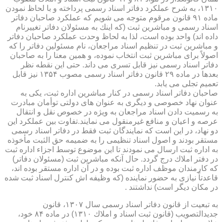
۱۳۱۰، به شرح عملكرد دفاتر اسناد رسمی پرداخته و با لحاظ نمودن
ماده ۹۱ قانون مرقوم متوجه می شویم كه عملكرد صاحبان دفاتر
اسناد رسمی و مباشرین ثبت (كه اینك به مسئولان دفاتر تغییرنام
داده اند) واحد بوده است، لذا به لحاظ وحدت عملكرد صاحبان دفاتر
و مباشرین ثبت در تنظیم اسناد مراجعان، نام مسئولین دفاتر را كه
اصولاً برای مباشرین ثبت انتخاب نموده، و همین معنا را به صاحبان
دفاتر اسناد رسمی نیز قابل تسری می داند. حتی این نقطه نظر
بعدها در ماده ۲۹ قانون دفاتر اسناد رسمی مصوب ۱۳۵۴ نیز قابل
تعمیم تجلی می یابد.
صاحبان دفاتر اسناد رسمی در كنار مباشرین اداره ثبت، یكی به
عنوان نهاد خصوصی و دیگری به عنوان های دولتی توأمان مبادرت
به رسمیت دادن اسناد مراجعان به ویژه در خصوص نقل و انتقال
عرصه و اعیان و منافع غیرمنقول می نمایند.تفاوت بین عملكرد این
دو نهاد، در این است كه نمایندگان ثبت فقط در دفاتر اسناد رسمی
مستقر بودند و اصول اسناد تنظیمی را به ضمیمه حق الثبت مأخوذه
به اداره ثبت ارسال می نمودند تا این موضوع توسط اجزاء اداره ثبت
در دفتر املاك درج گردد. حال آنكه مباشرین ثبت (مسئولان دفاتر)
كه كارمندان موظف اداره ثبت بوده و در آن اداره مستقر بوده اند،
قاعدتاً نیازی به حضور نماینده (كه وظیفه اش كنترل اسناد ثبت شده
در مكان دیگر است) نداشتند .
به تبعیت از قانون دفاتر اسناد رسمی سال ۱۳۰۷، قانون
جدیدالتصویب (قانون ثبت اسناد و املاك ۱۳۱۰) در ماده ۸۴ خود،