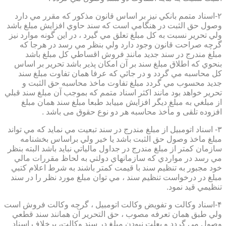
۲-اسناد متمم بانكي نيز بر اساس قانون مذكور كه مقرر مي دارد
وصول حق الثبت در هنگامي است كه سند حاوي افزايش مبلغ باشد
ولي تحرير نسبت به كل مبلغ تعلق مي گيرد ، در اين گونه موارد نيز
گرچه صراحت قانون وجود دارد ولي بنظر مي رسد در هرجا كه
مبلغ مندرج در سند جديد مانند فروش اقساطي كل مبلغ باشد
بنحوي كه اطلاق مبلغ سند بر آن امكان پذير باشد تحرير بر اساس
كل محاسبه مي گردد و در جائي كه عرفا همان تفاوت مبلغ سند
جديد محسوب مي گردد مبلغ تفاوت ماخذ محاسبه حق الثبت و
تحرير خواهد بود مانند اكثر اسناد متمم كه بموجب آن مبلغ سند قبلي
از مبلغي به مبلغ ديگر افزايش مييابد طبعا مبلغ سند همان مبلغ
افزوده تلقی و مأخذ محاسبه هر دو نوع حقوق می باشد .
۳- اسناد اتومبيل از مبلغ مندرج در سند تبعيت مي نمايد كه مي تواند
مبلغ ماخذ وصول حق الثبت باشد يا خير ولي براساس بخشنامه
سازمان كمتر از مبلغ مندرج در جداول مالياتي نبايد باشد البته بنظر
مي رسد در مواردي كه سازمانهاي دولتي به لحاظ مقررات مالي
خود مجبور به تنظيم سند با قيمت كمتر باشند به شرط اعلام كتبي
مبلغ در درخواست تنظيم سند ، مي توان مبلغ مورد نظر را در سند
تنظيمي قيد نمود.
۴-اسناد وكالت و تفويض وكالت اتومبيل ، گرچه وكالت فروش است
ولي طبق همان تعرفه مصوب ، حق التحرير آن همانند سند قطعي
وصول مي گردد و بعلت نبودن مبلغ در سند وكالت، برخلاف اسناد