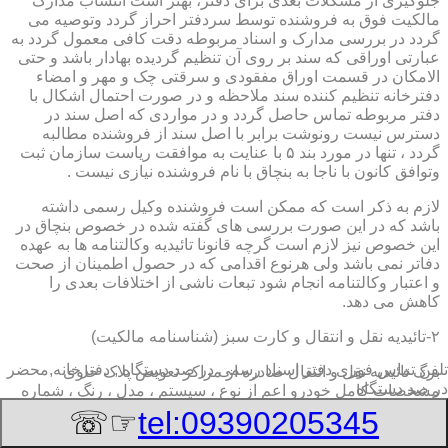
جلوگیری از مشکلات بعدی برای دفتر، بهتر است انتساب مدارک
مالکیت فوق به فروشنده توسط سردفتر احراز گردد وتوصیه می
گردد در بررسی مدارک و اسناد مربوطه دقت کافی معمول گردد به
عبارتی اوراقی که سند بر روی آن تنظیم گردیده بهادار باشد و حتی
الامکان در قسمت اوراق مفقودی و سرقتی چک و مهر و امضاء
دفترخانه تنظیم کننده سند ملاحظه و در صورت احتمال اشکال با
دفتر مربوطه تماس حاصل گردد و در مواردی که اصل سند در
دسترس نیست رونوشت برابر با اصل سند از فروشنده مطالبه
گردد ، تنها در مورد بند ۵ با عنایت به موافقت ریاست سازمان ثبت
وتوافق کانون با ناجا به بنچاق با نام فروشنده نیازی نیست .
لازم به ذکر است که ممکن است فروشنده وکیل رسمی داشته
باشد که در این صورت بررسی های گفته شده در خصوص بنچاق در
این خصوص نیز لازم است گرچه قانونا تائیدیه وکالتنامه ها به عهده
دفاتر نمی باشد ولی هرنوع اقدامی که در حصول اطمینان از صحت
و اعتبار وکالتنامه انجام شود تبعات ناشی از اختلافات بعدی را
کاهش می دهد.
۲-تائیدیه نقل و انتقال و کارت سبز (شناسنامه مالکیت)
تلفن تماس فوری
دفتر اسناد رسمی در صد دستگاه , دفترخانه,محضر
برگ تائیدیه نقل و انتقال صادره از مراکز تعویض پلاک حاوی
در صد دستگاه
مشخصات کامل خودرو اعم از نوع ، سیستم ، مدل ، رنگ ، شماره
موتور و شاسی ، تیپ و بخصوس شماره شناسه خودرو ( VIN ) در
☞☏
tel:09390205345
صدر صفحه و مشخصات فروشنده و خریدار اعم از مشخصات
سجلی و شماره ملی و کدپستی و آدرس و شماره انتظامی