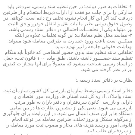
۲- تخلفات به ضرر دولت: در حین تنظیم سند رسمی، سردفتر باید
مدارکی را برای جلب موافقت از ادارات ذیربط استعلام و از طرفین
دریافت کند اگر این کار انجام نشود، تخلف رخ داده است. کوتاهی در
وصول حقوق دولتی نظیر مالیات نقل و انتقال خودرو و حق الثبت
نیز میتواند یکی از تخلفـــات احتمالی در دفاتر اسناد رسمی باشد.
۳- مفاسد مخل نظم معاملات: این گونه تخلفات علاوه بر اینکه
ممکــن است باعث ورود خسارت به طرفین معامله شود میتواند
بهداشت حقوقی جامعه را نیز تهدید نماید.
تخلفاتی مانند تنظیم سند بدون حضور اشخاصی که قانوناً باید هنگام
تنظیم سند حضــــور داشته باشند، طبق ماده ۱۰۰ قانون ثبت، جعل
در اسناد رسمی شناخته میشود که معمولاً برای آنها مجـازات کیفری
نیز در نظر گرفته می شود.
نظارت بر دفاتر اسناد رسمی:
دفاتر اسناد رسمی توسط سازمان بازرسی کل کشور، سازمان ثبت
اسناد واملاک، اداره کل ثبت استان ها، وزارت امور اقتصادی و
دارایی و بازرسی کانون سردفتران و دفتر یاران به طور مرتب
بازرسی می شوند. یعنی یکی از بیشترین نظارت ها در بین تمامی
دستگاه ها بر این صنف اعمال می شود. در این رابطه برای جلوگیری
از هرگونه مشکل و بروز تخلف، طرفین معامله می توانند انجام
قانونی امور و رسید هزینه های مجاز و مصوب ثبت مورد معامله را
از سردفتران طلب کنند.