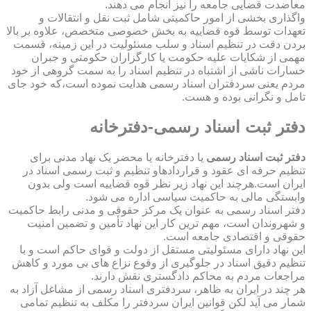
معاضدت قضایی جامعه را نیز انجام می دهند.
واگذاری بخشی از امور حاکمیتی شامل ثبت نقل و انتقالات و
تعهدات توسط قوه قضاییه به بخش خصوصی متخصص، علاوه بر بالا
بردن دقت در تنظیم اسناد و سلب مسئولیت در این زمینه، قسمت
مهمی از شکایات علیه حکومت یا کارگزاران حکومتی و جبران
خسارات ناشی از اشتباه در تنظیم اسناد را به سمت گروهی از خود
مردم یعنی سردفتران اسناد رسمی هدایت نموده است،که خود جای
تامل و نگرانی بوده و هست.
دفتر ثبت اسناد رسمی-دفترخانه
دفتر ثبت اسناد رسمی
یا دفترخانه یا محضر یک نهاد مدنی برای
تنظیم حرفه ای عقود و قراردادهاو تنظیم و ثبت رسمی اسناد در
ایران است.هرچند این نهاد زیر نظر قوه قضاییه است ولی بدون
وابستگی مالی به حاکمیت سیاسی اداره می شود.
دفتر اسناد رسمی به عنوان یک مرکز حقوقی و مدنی رابط حاکمیت
و شهروندان است، مهم ترین کار این نهاد تأمین و تضمین امنیت
حقوقی و اقتصادی جامعه است.
این نهاد دارای مسئولیتی مستقل از دولت و قوای حاکم است و با
تنظیم دقیق اسناد در جلوگیری از وقوع نزاع های بی مورد و کاهش
مراجعات مردم به محاکم دادگستری نقش دارند.
هر چند در ایران به ظاهر، سردفتری اسناد رسمی از مشاغل آزاد به
شمار می آید لکن قوانین ایران سردفتر را مکلف به تنظیم تمامی