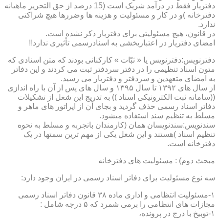
دفتریار فقط در درآمد شریک است (15 درصد از حق التحریر ماهیانه
دفترخانه )و در کار و مسئولیت و هزینه ها وضررها هیچ شراکتی
ندارد.
در قانون، هیچ مسئولیتی برای دفتریار ذکر نشده است.
امضای دفتریار در اعتباربخشی به اسنادرسمی تأثیری ندارد!!
دفترنویس:دفترنویس یا « ثبّات » کارکنانی بودند که متن اسنادی که
متون اسناد تنظیمی را در دفتر سردفتر ثبت می کردند و این دفاتر
به امضای متعهدین و سردفتر و دفتریار می رسید.
از سال های ۱۳۹۲ تا سال ۱۳۹۵ و سال های پس از آن با راه اندازی
((سامانه ثبت الکترونیکی اسناد )) به تدریج این شغل از تشکیلات
دفاتر اسناد رسمی حذف گردید و بجای آن از اپراتور های ماهر و
مسلط به تنظیم سند استفاده میشود.
سندنویس:سندنویسان همان (کارمندان باتجربه و مسلط به نحوه
تنظیم اسناد )هستند و این شغل یکی از مهم ترین سمتها در یک
دفترخانه است.
مبحث دوم) : مسئولیت های دفترخانه
سه نوع مسئولیت برای دفاتر اسناد رسمی در ایران وجود دارد:
۱-مسئولیت انتظامی و اداری ماده ۳۸ قانون دفاتر اسناد رسمی
مجازات های انتظامی را برمی شمرد که ۵ درجه شامل :
۱-توبیخ با درج در پرونده،