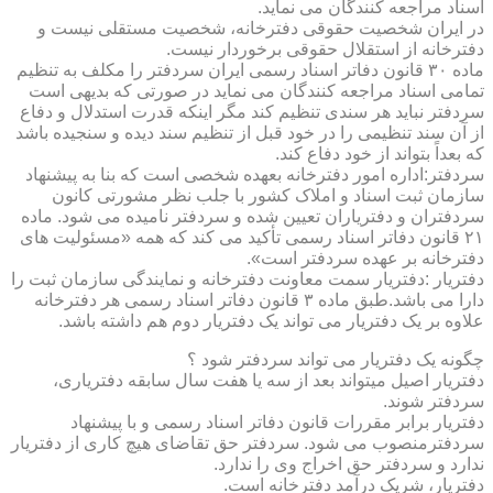
اسناد مراجعه کنندگان می نماید.
در ایران شخصیت حقوقی دفترخانه، شخصیت مستقلی نیست و
دفترخانه از استقلال حقوقی برخوردار نیست.
ماده ۳۰ قانون دفاتر اسناد رسمی ایران سردفتر را مکلف به تنظیم
تمامی اسناد مراجعه کنندگان می نماید در صورتی که بدیهی است
سردفتر نباید هر سندی تنظیم کند مگر اینکه قدرت استدلال و دفاع
از آن سند تنظیمی را در خود قبل از تنظیم سند دیده و سنجیده باشد
که بعداً بتواند از خود دفاع کند.
سردفتر:اداره امور دفترخانه بعهده شخصی است که بنا به پیشنهاد
سازمان ثبت اسناد و املاک کشور با جلب نظر مشورتی کانون
سردفتران و دفتریاران تعیین شده و سردفتر نامیده می شود. ماده
۲۱ قانون دفاتر اسناد رسمی تأکید می کند که همه «مسئولیت های
دفترخانه بر عهده سردفتر است».
دفتریار :دفتریار سمت معاونت دفترخانه و نمایندگی سازمان ثبت را
دارا می باشد.طبق ماده ۳ قانون دفاتر اسناد رسمی هر دفترخانه
علاوه بر یک دفتریار می تواند یک دفتریار دوم هم داشته باشد.
چگونه یک دفتریار می تواند سردفتر شود ؟
دفتریار اصیل میتواند بعد از سه یا هفت سال سابقه دفتریاری،
سردفتر شوند.
دفتریار برابر مقررات قانون دفاتر اسناد رسمی و با پیشنهاد
سردفترمنصوب می شود. سردفتر حق تقاضای هیچ کاری از دفتریار
ندارد و سردفتر حق اخراج وی را ندارد.
دفتریار، شریک درآمد دفترخانه است.